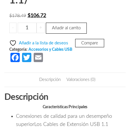
1.1/
El
El
$
106.72
$
178.49
precio
precio
MANHATTAN
-
+
Añadir al carrito
original
actual
340960
era:
es:
-
Añadir a la lista de deseos
Compare
Cable
$178.49.
$106.72.
Categoría:
Accesorios y Cables USB
de
Fa
T
E
Extensión
ce
w
m
USB
b
itt
ail
Macho
Descripción
Valoraciones (0)
a
o
er
USB
o
Descripción
Hembra/
k
4.5
Características Principales
Metros/
Conexiones de calidad para un desempeño
Velocidad
Máxima
superiorLos Cables de Extensión USB 1.1