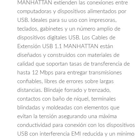
de
MANHATTAN extienden las conexiones entre
Hasta
computadoras y dispositivos alimentados por
12
USB. Ideales para su uso con impresoras,
Mbps/
teclados, gabinetes y un número amplio de
UL
dispositivos digitales USB. Los Cables de
2725/
USB
Extensión USB 1.1 MANHATTAN están
1.1/
diseñados y construidos con materiales de
cantidad
calidad que soportan tasas de transferencia de
hasta 12 Mbps para entregar transmisiones
confiables, libres de errores sobre largas
distancias. Blindaje forrado y trenzado,
contactos con baño de níquel, terminales
blindadas y moldeadas con elementos que
evitan la tensión asegurando una máxima
conductividad para conexión con los dispositivos
USB con interferencia EMI reducida y un mínimo