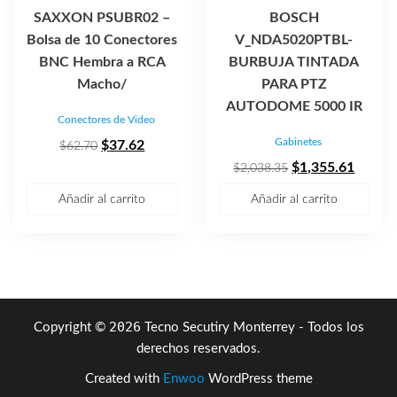
SAXXON PSUBR02 –
BOSCH
Bolsa de 10 Conectores
V_NDA5020PTBL-
BNC Hembra a RCA
BURBUJA TINTADA
Macho/
PARA PTZ
AUTODOME 5000 IR
Conectores de Video
Gabinetes
El
El
$
37.62
$
62.70
precio
precio
El
El
$
1,355.61
$
2,038.35
original
actual
precio
precio
Añadir al carrito
Añadir al carrito
era:
es:
original
actual
$62.70.
$37.62.
era:
es:
$2,038.35.
$1,355
2026
Copyright ©
Tecno Secutiry Monterrey - Todos los
derechos reservados.
Created with
Enwoo
WordPress theme