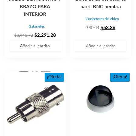
BRAZO PARA
barril BNC hembra
INTERIOR
Conectores de Video
Gabinetes
El
El
$
53.36
$
80.04
El
El
precio
precio
$
2,291.28
$
3,445.72
precio
precio
original
actual
Añadir al carrito
Añadir al carrito
original
actual
era:
es:
era:
es:
$80.04.
$53.36.
$3,445.72.
$2,291.28.
¡Oferta!
¡Oferta!