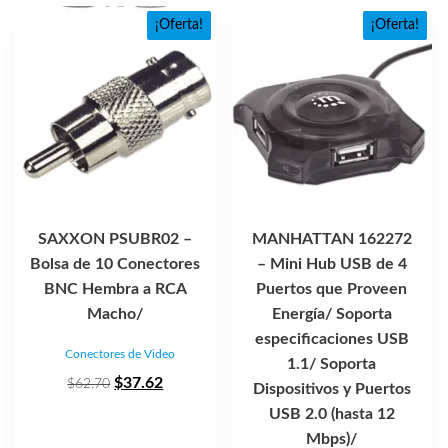
¡Oferta!
¡Oferta!
SAXXON PSUBR02 –
MANHATTAN 162272
Bolsa de 10 Conectores
– Mini Hub USB de 4
BNC Hembra a RCA
Puertos que Proveen
Macho/
Energía/ Soporta
especificaciones USB
Conectores de Video
1.1/ Soporta
El
El
$
37.62
$
62.70
Dispositivos y Puertos
precio
precio
USB 2.0 (hasta 12
original
actual
Mbps)/