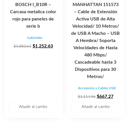
BOSCH I_B10R –
MANHATTAN 151573
Carcasa metalica color
– Cable de Extensión
rojo para paneles de
Activa USB de Alta
serie b
Velocidad/ 10 Metros/
de USB A Macho – USB
Gabinetes
A Hembra/ Soporta
El
El
$
1,252.63
$
1,883.61
Velocidades de Hasta
precio
precio
480 Mbps/
original
actual
Cascadeable hasta 3
era:
es:
Dispositivos para 30
$1,883.61.
$1,252.63.
Metros/
Accesorios y Cables USB
El
El
$
667.27
$
1,114.96
precio
precio
Añadir al carrito
Añadir al carrito
original
actual
era:
es:
$1,114.96.
$667.27