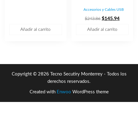
era:
es:
Accesorios y Cables USB
$62.70.
$37.62.
El
El
$
145.94
$
243.86
precio
precio
Añadir al carrito
Añadir al carrito
original
actual
era:
es:
$243.86.
$145.94
2026
Copyright ©
Tecno Secutiry Monterrey - Todos los
derechos reservados.
Created with
Enwoo
WordPress theme