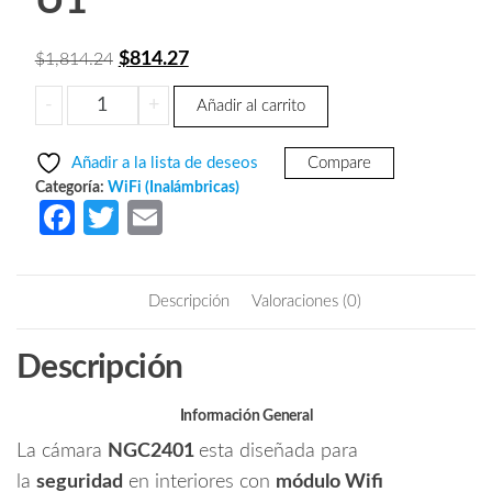
U1
El
El
$
814.27
$
1,814.24
precio
precio
NGTECO
-
+
Añadir al carrito
original
actual
NGC2401PAK
era:
es:
-
Añadir a la lista de deseos
Compare
Paquete
$1,814.24.
$814.27.
Categoría:
WiFi (Inalámbricas)
de
Fa
T
E
Cámara
ce
w
m
NGC2401
b
itt
ail
IP
Descripción
Valoraciones (0)
PT
o
er
WiFi
o
Descripción
1080P
k
con
Memoria
Información General
de
La cámara
NGC2401
esta diseñada para
32GB
la
seguridad
en interiores con
módulo Wifi