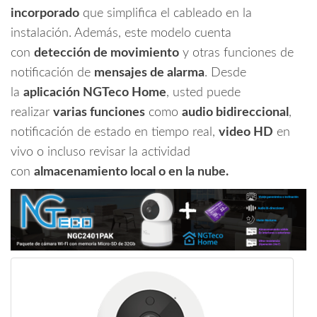
Micro
incorporado
que simplifica el cableado en la
SDHC/
instalación. Además, este modelo cuenta
Linea
Purple/
con
detección de movimiento
y otras funciones de
Clase
notificación de
mensajes de alarma
. Desde
10
la
aplicación NGTeco Home
, usted puede
U1
realizar
varias funciones
como
audio bidireccional
,
cantidad
notificación de estado en tiempo real,
video HD
en
vivo o incluso revisar la actividad
con
almacenamiento local o en la nube.