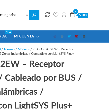
0
$0.00
NEW
NDA
MI CUENTA
O
/
Alarmas
/
Módulos
/ RISCO RP432EW – Receptor
2 Zonas Inalámbricas / Compatible con LightSYS Plus+
2EW – Receptor
 / Cableado por BUS /
lámbricas /
con LightSYS Plus+