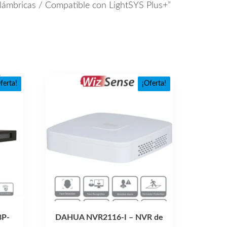
lámbricas / Compatible con LightSYS Plus+”
ferta!
¡Oferta!
8P-
DAHUA NVR2116-I – NVR de