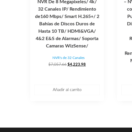
NVR De 8 Megapixeles/ 4k/
– N
32 Canales IP/ Rendimiento
co
de160 Mbps/ Smart H.265+/ 2
Pu
Bahías de Discos Duros de
Di
Hasta 10 TB/ HDMI&VGA/
4&2 E&S de Alarmas/ Soporta
R
Camaras WizSense/
Ren
NVR's de 32 Canales
El
El
$
7,057.66
$
4,223.98
precio
precio
original
actual
era:
es:
$7,057.66.
$4,223.98.
Añadir al carrito