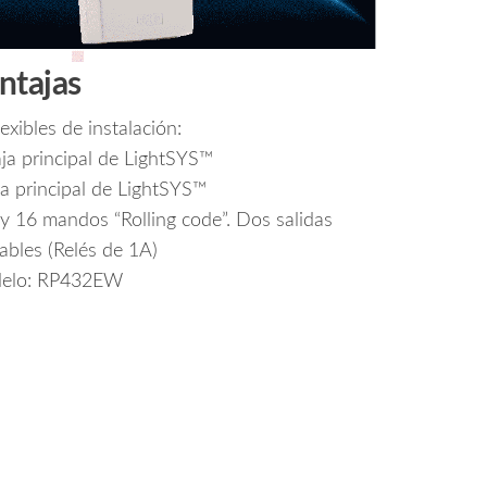
ntajas
exibles de instalación:
aja principal de LightSYS™
ja principal de LightSYS™
y 16 mandos “Rolling code”. Dos salidas
bles (Relés de 1A)
elo: RP432EW