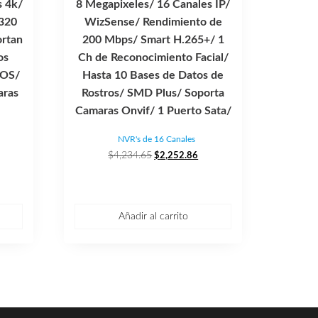
 4k/
8 Megapixeles/ 16 Canales IP/
 320
WizSense/ Rendimiento de
rtan
200 Mbps/ Smart H.265+/ 1
os
Ch de Reconocimiento Facial/
POS/
Hasta 10 Bases de Datos de
aras
Rostros/ SMD Plus/ Soporta
Camaras Onvif/ 1 Puerto Sata/
NVR's de 16 Canales
l
El
El
$
4,234.65
$
2,252.86
recio
precio
precio
ctual
original
actual
s:
era:
es:
12,655.39.
$4,234.65.
$2,252.86.
Añadir al carrito