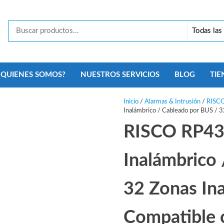
Tecno
Security
Monterrey
¿QUIENES SOMOS?
NUESTROS SERVICIOS
BLOG
TIE
Inicio
/
Alarmas & Intrusión
/
RISC
Inalámbrico / Cableado por BUS / 3
RISCO RP43
Inalámbrico
32 Zonas Ina
Compatible 