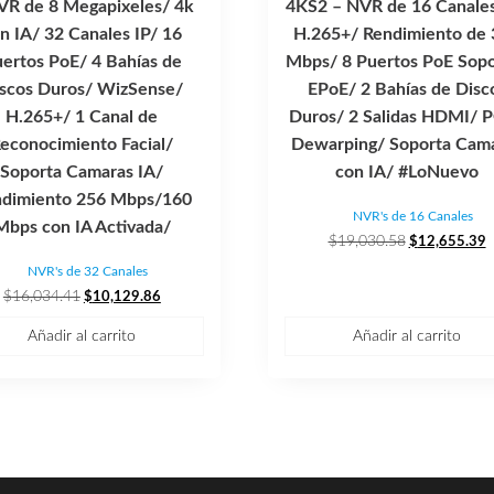
VR de 8 Megapixeles/ 4k
4KS2 – NVR de 16 Canales
n IA/ 32 Canales IP/ 16
H.265+/ Rendimiento de
ertos PoE/ 4 Bahías de
Mbps/ 8 Puertos PoE Sopo
scos Duros/ WizSense/
EPoE/ 2 Bahías de Disc
H.265+/ 1 Canal de
Duros/ 2 Salidas HDMI/ 
econocimiento Facial/
Dewarping/ Soporta Cam
Soporta Camaras IA/
con IA/ #LoNuevo
dimiento 256 Mbps/160
NVR's de 16 Canales
Mbps con IA Activada/
El
E
$
19,030.58
$
12,655.39
precio
p
NVR's de 32 Canales
original
a
El
El
$
16,034.41
$
10,129.86
era:
e
precio
precio
$19,030.58.
$
Añadir al carrito
Añadir al carrito
original
actual
era:
es:
$16,034.41.
$10,129.86.