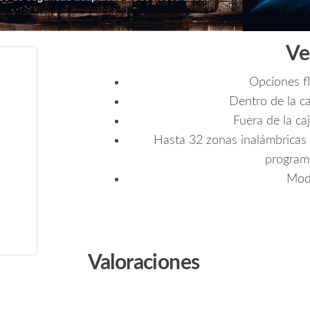
Ve
Opciones fl
Dentro de la c
Fuera de la ca
Hasta 32 zonas inalámbricas 
programa
Mod
Valoraciones