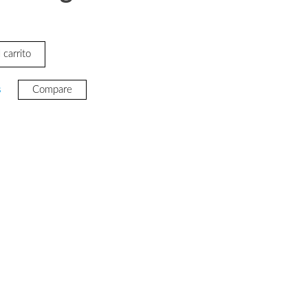
 carrito
s
Compare
77.