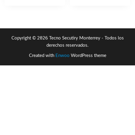
era:
es:
$243.86.
$145.94.
2026
Copyright ©
Tecno Secutiry Monterrey - Todos los
derechos reservados.
Created with
Enwoo
WordPress theme