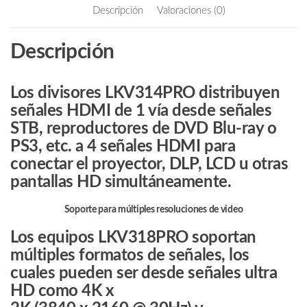
b
itt
ail
Descripción
Valoraciones (0)
Entrada
o
er
y
o
Descripción
4
k
Salidas/
Soporta
Los divisores LKV314PRO distribuyen
Resolución
señales HDMI de 1 vía desde señales
Ultra
STB, reproductores de DVD Blu-ray o
HD,
PS3, etc. a 4 señales HDMI para
4K
conectar el proyector, DLP, LCD u otras
&
2K
pantallas HD simultáneamente.
@
Soporte para múltiples resoluciones de video
30Hz/
Soporta
Los equipos LKV318PRO soportan
3D/
múltiples formatos de señales, los
Distancia
cuales pueden ser desde señales ultra
de
HD como 4K x
conexión