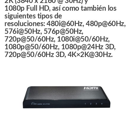
2K (3840 x 2160 @ 30Hz) y
a
1080p Full HD, así como también los
30
siguientes tipos de
Metros
resoluciones: 480i@60Hz, 480p@60Hz,
en
Entrada
576i@50Hz, 576p@50Hz,
y
720p@50/60Hz, 1080i@50/60Hz,
25
1080p@50/60Hz, 1080p@24Hz 3D,
Metros
720p@50/60Hz 3D, 4K×2K@30Hz.
en
la
Salida/
Audio
de
Alta
Definición/
cantidad