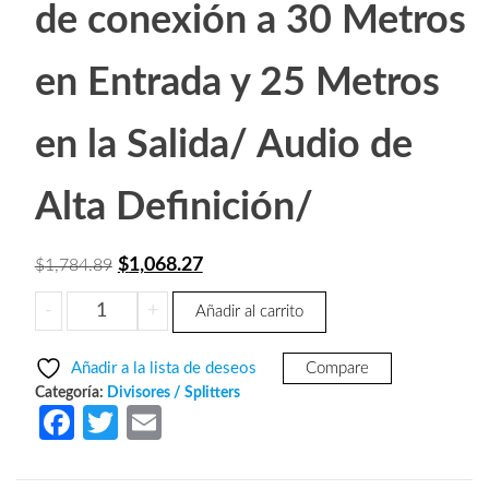
de conexión a 30 Metros
en Entrada y 25 Metros
en la Salida/ Audio de
Alta Definición/
El
El
$
1,068.27
$
1,784.89
precio
precio
SAXXON
-
+
Añadir al carrito
original
actual
LKV314PRO
era:
es:
-
Añadir a la lista de deseos
Compare
Divisor
$1,784.89.
$1,068.27.
Categoría:
Divisores / Splitters
de
Fa
T
E
Video
ce
w
m
HDMI/
1