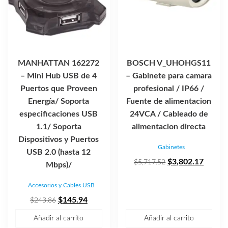
MANHATTAN 162272
BOSCH V_UHOHGS11
– Mini Hub USB de 4
– Gabinete para camara
Puertos que Proveen
profesional / IP66 /
Energía/ Soporta
Fuente de alimentacion
especificaciones USB
24VCA / Cableado de
1.1/ Soporta
alimentacion directa
Dispositivos y Puertos
Gabinetes
USB 2.0 (hasta 12
El
El
$
3,802.17
$
5,717.52
Mbps)/
precio
precio
Accesorios y Cables USB
original
actual
El
El
era:
es:
$
145.94
$
243.86
precio
precio
$5,717.52.
$3,802
Añadir al carrito
Añadir al carrito
original
actual