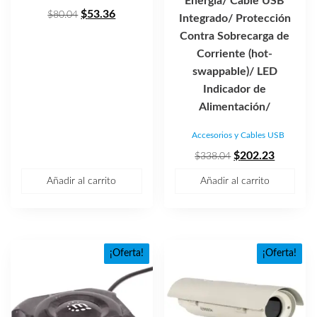
Energía/ Cable USB
El
El
$
53.36
$
80.04
Integrado/ Protección
precio
precio
Contra Sobrecarga de
original
actual
Corriente (hot-
era:
es:
swappable)/ LED
$80.04.
$53.36.
Indicador de
Alimentación/
Accesorios y Cables USB
El
El
$
202.23
$
338.04
precio
precio
Añadir al carrito
Añadir al carrito
original
actual
era:
es:
$338.04.
$202.23
¡Oferta!
¡Oferta!