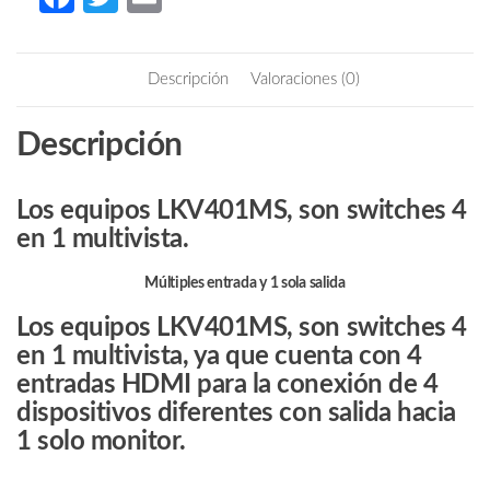
HDMI
ce
w
m
Multivista
b
itt
ail
para
Descripción
Valoraciones (0)
4
o
er
Entradas
o
Descripción
y
k
1
Salida/
Los equipos LKV401MS, son switches 4
Resolución
en 1 multivista.
1080p@60Hz/
Múltiples
Múltiples entrada y 1 sola salida
Modos
de
Los equipos LKV401MS, son switches 4
Vista:
en 1 multivista, ya que cuenta con 4
Modo
entradas HDMI para la conexión de 4
Dual
dispositivos diferentes con salida hacia
y
1 solo monitor.
3
Modos