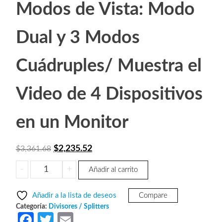
Modos de Vista: Modo
Dual y 3 Modos
Cuádruples/ Muestra el
Video de 4 Dispositivos
en un Monitor
El
El
$
2,235.52
$
3,361.68
precio
precio
SAXXON
-
+
Añadir al carrito
original
actual
LKV401MS-
era:
es:
Switch
Añadir a la lista de deseos
Compare
de
$3,361.68.
$2,235.52.
Categoría:
Divisores / Splitters
Video
Fa
T
E