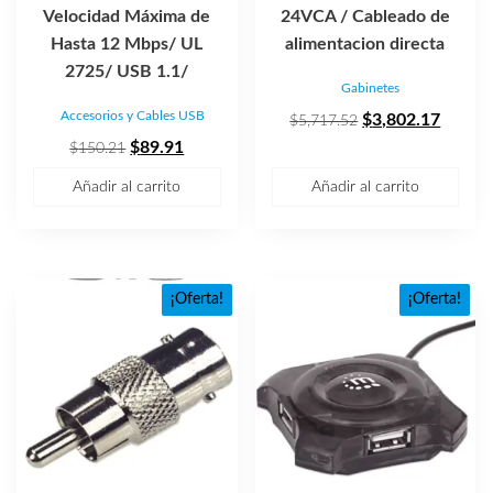
Velocidad Máxima de
24VCA / Cableado de
Hasta 12 Mbps/ UL
alimentacion directa
2725/ USB 1.1/
Gabinetes
Accesorios y Cables USB
El
El
$
3,802.17
$
5,717.52
El
El
precio
precio
$
89.91
$
150.21
precio
precio
original
actual
Añadir al carrito
Añadir al carrito
original
actual
era:
es:
era:
es:
$5,717.52.
$3,802
$150.21.
$89.91.
¡Oferta!
¡Oferta!