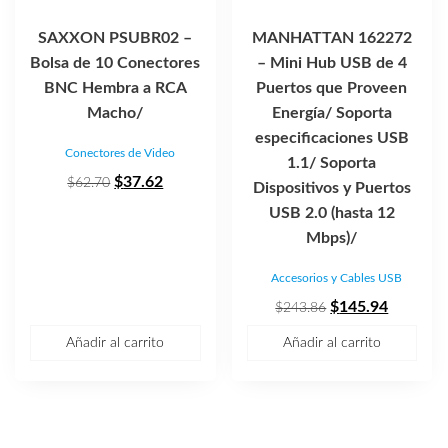
SAXXON PSUBR02 –
MANHATTAN 162272
Bolsa de 10 Conectores
– Mini Hub USB de 4
BNC Hembra a RCA
Puertos que Proveen
Macho/
Energía/ Soporta
especificaciones USB
Conectores de Video
1.1/ Soporta
El
El
$
37.62
$
62.70
Dispositivos y Puertos
precio
precio
USB 2.0 (hasta 12
original
actual
Mbps)/
era:
es:
Accesorios y Cables USB
$62.70.
$37.62.
El
El
$
145.94
$
243.86
precio
precio
Añadir al carrito
Añadir al carrito
original
actual
era:
es:
$243.86.
$145.94