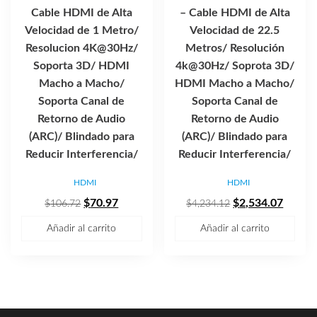
Cable HDMI de Alta
– Cable HDMI de Alta
Velocidad de 1 Metro/
Velocidad de 22.5
Resolucion 4K@30Hz/
Metros/ Resolución
Soporta 3D/ HDMI
4k@30Hz/ Soprota 3D/
Macho a Macho/
HDMI Macho a Macho/
Soporta Canal de
Soporta Canal de
Retorno de Audio
Retorno de Audio
(ARC)/ Blindado para
(ARC)/ Blindado para
Reducir Interferencia/
Reducir Interferencia/
HDMI
HDMI
El
El
El
El
$
70.97
$
2,534.07
$
106.72
$
4,234.12
precio
precio
precio
precio
Añadir al carrito
Añadir al carrito
original
actual
original
actual
era:
es:
era:
es:
$106.72.
$70.97.
$4,234.12.
$2,534