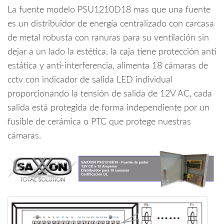
Camaras/
La fuente modelo PSU1210D18 mas que una fuente
0.55
es un distribuidor de energía centralizado con carcasa
Amperes
de metal robusta con ranuras para su ventilación sin
por
dejar a un lado la estética, la caja tiene protección anti
Canal/
Protección
estática y anti-interferencia, alimenta 18 cámaras de
contra
cctv con indicador de salida LED individual
Sobrecargas/
proporcionando la tensión de salida de 12V AC, cada
Certificación
salida está protegida de forma independiente por un
UL/
fusible de cerámica o PTC que protege nuestras
cantidad
cámaras.