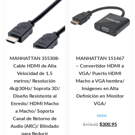
MANHATTAN 355308-
MANHATTAN 151467
Cable HDMI de Alta
– Convertidor HDMI a
Velocidad de 1.5
VGA/ Puerto HDMI
metros/ Resolución
Macho a VGA hembra/
4k@30Hz/ Soprota 3D/
Imágenes en Alta
Diseño Resistente al
Definición en Monitor
Enredo/ HDMI Macho
VGA/
a Macho/ Soporta
HDMI
Canal de Retorno de
El
El
$
300.95
$
476.50
Audio (ARC)/ Blindado
precio
precio
para Reducir