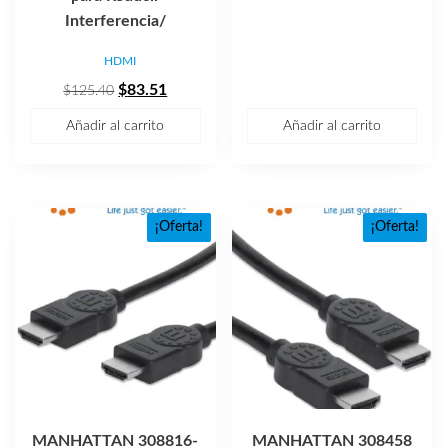
original
actual
Interferencia/
era:
es:
HDMI
$476.50.
$300.95
El
El
$
83.51
$
125.40
precio
precio
Añadir al carrito
Añadir al carrito
original
actual
era:
es:
$125.40.
$83.51.
¡Oferta!
¡Oferta!
MANHATTAN 308816-
MANHATTAN 308458