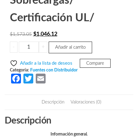
Sobrecargas/
Certificación UL/
El
El
$
1,046.12
$
1,573.05
precio
precio
SAXXON
-
+
Añadir al carrito
original
actual
PSU1210D18
era:
es:
-
Añadir a la lista de deseos
Compare
Fuente
$1,573.05.
$1,046.12.
Categoría:
Fuentes con Distribuidor
de
Fa
T
E
Poder
ce
w
m
de
b
itt
ail
12
Descripción
Valoraciones (0)
vcd/
o
er
10
o
Descripción
Amperes/
k
Para
18
Información general.