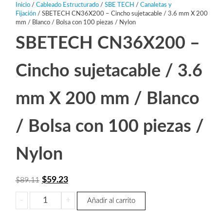
Inicio
/
Cableado Estructurado
/
SBE TECH
/
Canaletas y
Fijación
/ SBETECH CN36X200 – Cincho sujetacable / 3.6 mm X 200
mm / Blanco / Bolsa con 100 piezas / Nylon
SBETECH CN36X200 –
Cincho sujetacable / 3.6
mm X 200 mm / Blanco
/ Bolsa con 100 piezas /
Nylon
El
El
$
59.23
$
89.11
precio
precio
SBETECH
-
+
Añadir al carrito
original
actual
CN36X200