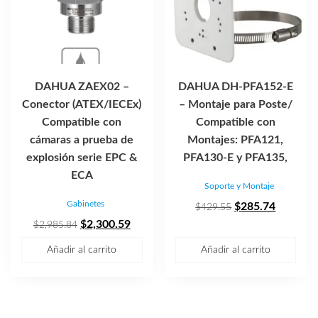
DAHUA ZAEX02 –
DAHUA DH-PFA152-E
Conector (ATEX/IECEx)
– Montaje para Poste/
Compatible con
Compatible con
cámaras a prueba de
Montajes: PFA121,
explosión serie EPC &
PFA130-E y PFA135,
ECA
Soporte y Montaje
Gabinetes
El
El
$
285.74
$
429.55
El
El
precio
precio
$
2,300.59
$
2,985.84
precio
precio
original
actual
Añadir al carrito
Añadir al carrito
original
actual
era:
es:
era:
es:
$429.55.
$285.74
$2,985.84.
$2,300.59.