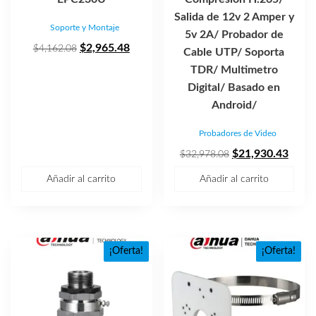
Salida de 12v 2 Amper y
Soporte y Montaje
5v 2A/ Probador de
El
El
$
2,965.48
$
4,162.08
Cable UTP/ Soporta
precio
precio
TDR/ Multimetro
original
actual
Digital/ Basado en
era:
es:
Android/
$4,162.08.
$2,965.48.
Probadores de Video
El
El
$
21,930.43
$
32,978.08
precio
preci
Añadir al carrito
Añadir al carrito
original
actua
era:
es:
$32,978.08.
$21,9
¡Oferta!
¡Oferta!