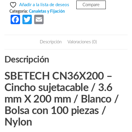
era:
es:
-
Añadir a la lista de deseos
Compare
Cincho
$89.11.
$59.23.
Categoría:
Canaletas y Fijación
sujetacable
Fa
T
E
/
ce
w
m
3.6
b
itt
ail
mm
Descripción
Valoraciones (0)
X
o
er
200
o
Descripción
mm
k
/
Blanco
SBETECH CN36X200 –
/
Cincho sujetacable / 3.6
Bolsa
con
mm X 200 mm / Blanco /
100
piezas
Bolsa con 100 piezas /
/
Nylon
Nylon
cantidad