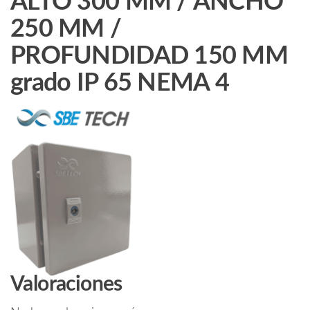
ALTO 300 MM / ANCHO
MM
grado
250 MM /
IP
PROFUNDIDAD 150 MM
65
NEMA
grado IP 65 NEMA 4
4
cantidad
Valoraciones