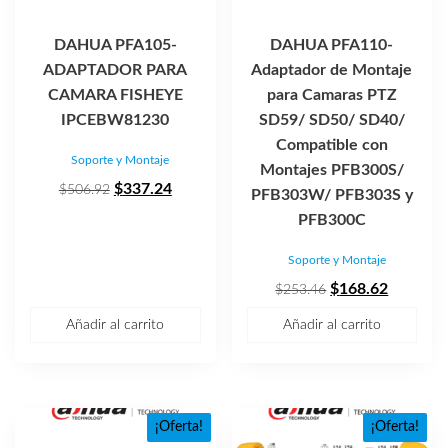
DAHUA PFA105-
DAHUA PFA110-
ADAPTADOR PARA
Adaptador de Montaje
CAMARA FISHEYE
para Camaras PTZ
IPCEBW81230
SD59/ SD50/ SD40/
Compatible con
Soporte y Montaje
Montajes PFB300S/
El
El
$
337.24
$
506.92
PFB303W/ PFB303S y
precio
precio
PFB300C
original
actual
Soporte y Montaje
era:
es:
$506.92.
$337.24.
El
El
$
168.62
$
253.46
precio
precio
Añadir al carrito
Añadir al carrito
original
actual
era:
es:
$253.46.
$168.62
¡Oferta!
¡Oferta!