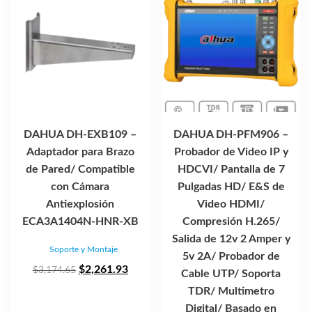
DAHUA DH-EXB109 –
DAHUA DH-PFM906 –
Adaptador para Brazo
Probador de Video IP y
de Pared/ Compatible
HDCVI/ Pantalla de 7
con Cámara
Pulgadas HD/ E&S de
Antiexplosión
Video HDMI/
ECA3A1404N-HNR-XB
Compresión H.265/
Salida de 12v 2 Amper y
Soporte y Montaje
5v 2A/ Probador de
El
El
$
2,261.93
$
3,174.65
Cable UTP/ Soporta
precio
precio
TDR/ Multimetro
original
actual
Digital/ Basado en