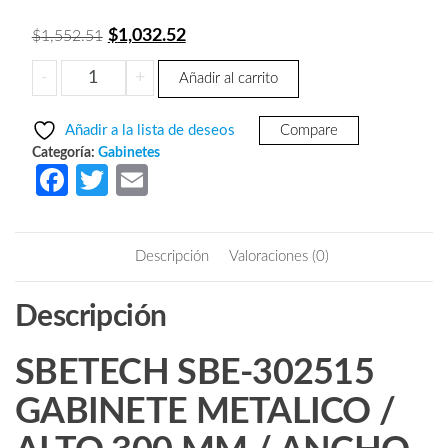
El
El
$
1,032.52
$
1,552.51
precio
precio
SBETECH
-
+
Añadir al carrito
original
actual
SBE-
era:
es:
302515
Añadir a la lista de deseos
Compare
GABINETE
$1,552.51.
$1,032.52.
Categoría:
Gabinetes
METALICO
Fa
T
E
/
ce
w
m
ALTO
b
itt
ail
300
Descripción
Valoraciones (0)
MM
o
er
/
o
Descripción
ANCHO
k
250
MM
SBETECH SBE-302515
/
GABINETE METALICO /
PROFUNDIDAD
150