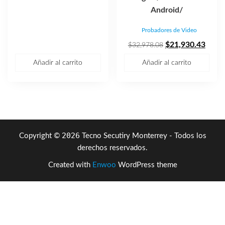
era:
es:
Android/
$3,174.65.
$2,261.93.
Probadores de Video
El
El
$
21,930.43
$
32,978.08
precio
preci
Añadir al carrito
Añadir al carrito
original
actua
era:
es:
$32,978.08.
$21,9
2026
Copyright ©
Tecno Secutiry Monterrey - Todos los
derechos reservados.
Created with
Enwoo
WordPress theme