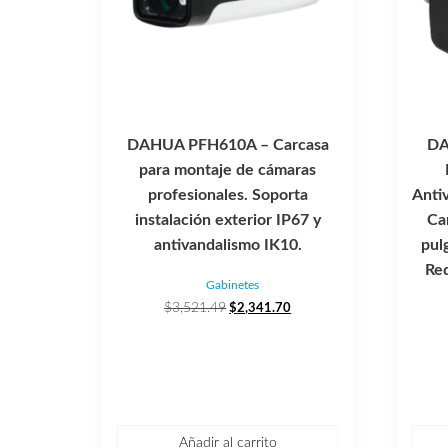
DAHUA PFH610A – Carcasa
DA
para montaje de cámaras
profesionales. Soporta
Anti
instalación exterior IP67 y
Ca
antivandalismo IK10.
pul
Re
Gabinetes
El
El
$
3,521.49
$
2,341.70
precio
precio
original
actual
era:
es:
$3,521.49.
$2,341.70.
Añadir al carrito