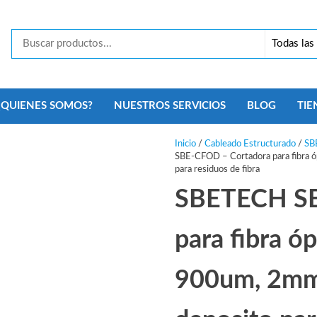
Tecno
Security
Monterrey
¿QUIENES SOMOS?
NUESTROS SERVICIOS
BLOG
TIE
Inicio
/
Cableado Estructurado
/
SB
SBE-CFOD – Cortadora para fibra 
para residuos de fibra
SBETECH SB
para fibra ó
900um, 2mm,