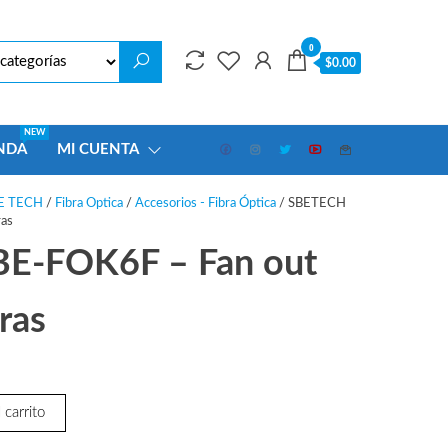
0
$0.00
NEW
NDA
MI CUENTA
E TECH
/
Fibra Optica
/
Accesorios - Fibra Óptica
/ SBETECH
ras
E-FOK6F – Fan out
bras
 carrito