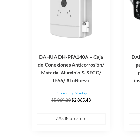
DAHUA DH-PFA140A – Caja
DAH
de Conexiones Anticorrosión/
p
Material Aluminio & SECC/
IP66/ #LoNuevo
in
Soporte y Montaje
El
El
$
5,069.20
$
2,865.43
precio
precio
original
actual
era:
es:
Añadir al carrito
$5,069.20.
$2,865.43.