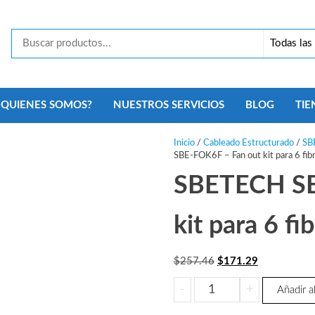
Tecno
Security
Monterrey
¿QUIENES SOMOS?
NUESTROS SERVICIOS
BLOG
TIE
Inicio
/
Cableado Estructurado
/
SB
SBE-FOK6F – Fan out kit para 6 fib
SBETECH SB
kit para 6 fi
El
El
$
257.46
$
171.29
precio
precio
SBETECH
-
+
Añadir al
original
actual
SBE-
era:
es: