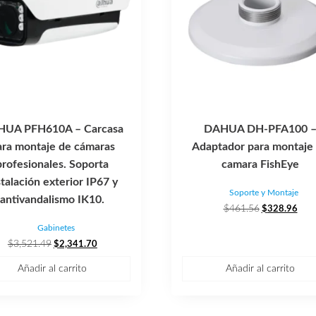
UA PFH610A – Carcasa
DAHUA DH-PFA100 
ara montaje de cámaras
Adaptador para montaje
profesionales. Soporta
camara FishEye
stalación exterior IP67 y
Soporte y Montaje
antivandalismo IK10.
El
El
$
461.56
$
328.96
precio
prec
Gabinetes
original
actu
El
El
$
3,521.49
$
2,341.70
era:
es:
precio
precio
$461.56.
$328
Añadir al carrito
Añadir al carrito
original
actual
era:
es:
$3,521.49.
$2,341.70.