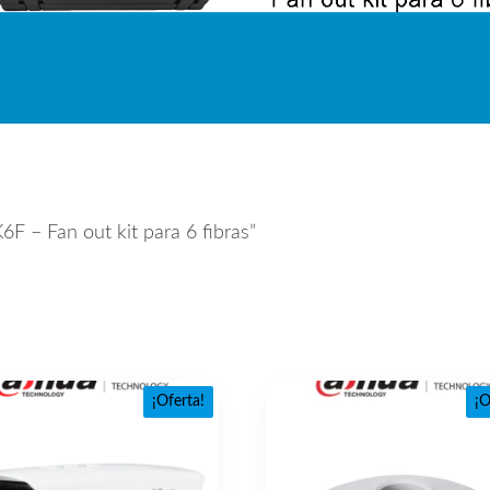
F – Fan out kit para 6 fibras”
¡Oferta!
¡O