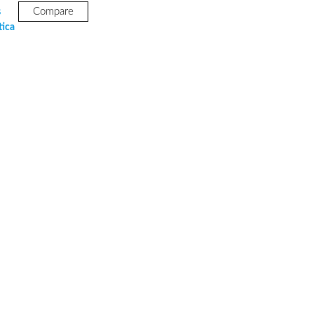
s
Compare
tica