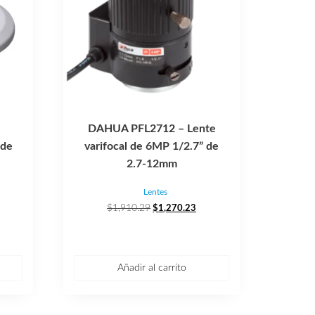
–
DAHUA PFL2712 – Lente
 de
varifocal de 6MP 1/2.7” de
2.7-12mm
Lentes
El
El
$
1,910.29
$
1,270.23
io
precio
precio
al
original
actual
era:
es:
.96.
$1,910.29.
$1,270.23.
Añadir al carrito