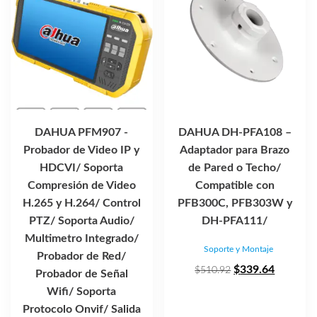
DAHUA PFM907 -
DAHUA DH-PFA108 –
Probador de Video IP y
Adaptador para Brazo
HDCVI/ Soporta
de Pared o Techo/
Compresión de Video
Compatible con
H.265 y H.264/ Control
PFB300C, PFB303W y
PTZ/ Soporta Audio/
DH-PFA111/
Multimetro Integrado/
Soporte y Montaje
Probador de Red/
El
El
$
339.64
$
510.92
Probador de Señal
precio
precio
Wifi/ Soporta
original
actual
Protocolo Onvif/ Salida