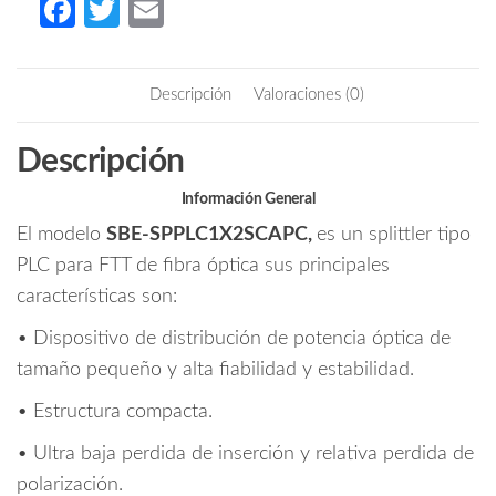
Fa
T
E
PLC
ce
w
m
1x2
b
itt
ail
SC/APC
Descripción
Valoraciones (0)
SM
o
er
cantidad
o
Descripción
k
Información General
El modelo
SBE-SPPLC1X2SCAPC,
es un splittler tipo
PLC para FTT de fibra óptica sus principales
características son:
• Dispositivo de distribución de potencia óptica de
tamaño pequeño y alta fiabilidad y estabilidad.
• Estructura compacta.
• Ultra baja perdida de inserción y relativa perdida de
polarización.