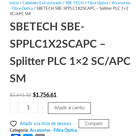
Inicio
/
Cableado Estructurado
/
SBE TECH
/
Fibra Optica
/
Accesorios
- Fibra Óptica
/ SBETECH SBE-SPPLC1X2SCAPC – Splitter PLC 1×2
SC/APC SM
SBETECH SBE-
SPPLC1X2SCAPC –
Splitter PLC 1×2 SC/APC
SM
El
El
$
1,756.61
$
2,641.32
precio
precio
SBETECH
-
+
Añadir al carrito
original
actual
SBE-
era:
es:
SPPLC1X2SCAPC
Añadir a la lista de deseos
Compare
-
$2,641.32.
$1,756.61.
Categoría:
Accesorios - Fibra Óptica
Splitter