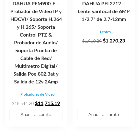
DAHUA PFM900-E –
DAHUA PFL2712 –
Probador de Video IP y
Lente varifocal de 6MP
HDCVI/ Soporta H.264
1/2.7” de 2.7-12mm
y H.265/ Soporta
Lentes
Control PTZ &
El
El
$
1,270.23
$
1,910.29
Probador de Audio/
precio
precio
Soporta Prueba de
original
actual
Cable de Red/
era:
es:
Multimetro Digital/
$1,910.29.
$1,270
Salida Poe 802.3at y
Salida de 12v 2Amp
Probadores de Video
El
El
$
11,715.19
$
18,544.20
precio
precio
Añadir al carrito
Añadir al carrito
original
actual
era:
es:
$18,544.20.
$11,715.19.