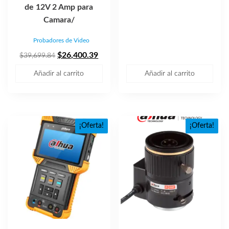
era:
es:
de 12V 2 Amp para
$510.92.
$339.64
Camara/
Probadores de Video
El
El
$
26,400.39
$
39,699.84
precio
precio
Añadir al carrito
Añadir al carrito
original
actual
era:
es:
$39,699.84.
$26,400.39.
¡Oferta!
¡Oferta!