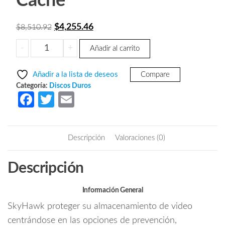
Caché
El
El
$
4,255.46
$
8,510.92
precio
precio
SEAGATE/DAHUA
-
+
Añadir al carrito
original
actual
ST6000VX001
era:
es:
-
Añadir a la lista de deseos
Compare
Disco
$8,510.92.
$4,255.46.
Categoría:
Discos Duros
Duro
Fa
T
E
para
ce
w
m
Videovigilancia
b
itt
ail
Seagate
Descripción
Valoraciones (0)
SkyHawk
o
er
3.5",
o
Descripción
6TB,
k
SATA,
6Gbit/s,
Información General
256MB
SkyHawk proteger su almacenamiento de video
Caché
centrándose en las opciones de prevención,