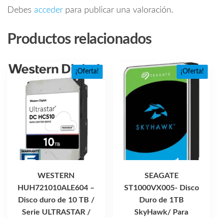
Debes
acceder
para publicar una valoración.
Productos relacionados
¡Oferta!
¡Oferta!
WESTERN
SEAGATE
HUH721010ALE604 –
ST1000VX005- Disco
Disco duro de 10 TB /
Duro de 1TB
Serie ULTRASTAR /
SkyHawk/ Para