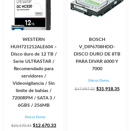
WESTERN
BOSCH
HUH721212ALE604 –
V_DIP6708HDD-
Disco duro de 12 TB /
DISCO DURO DE 8TB
Serie ULTRASTAR /
PARA DIVAR 6000 Y
Recomendado para
7000
servidores /
Discos Duros
Videovigilancia / Sin
El
El
$
31,918.35
$
47,997.32
limite de bahias /
precio
preci
7200RPM / SATA 3 /
original
actua
6GBS / 256MB
era:
es:
Discos Duros
$47,997.32.
$31,9
El
El
$
12,670.33
$
21,170.31