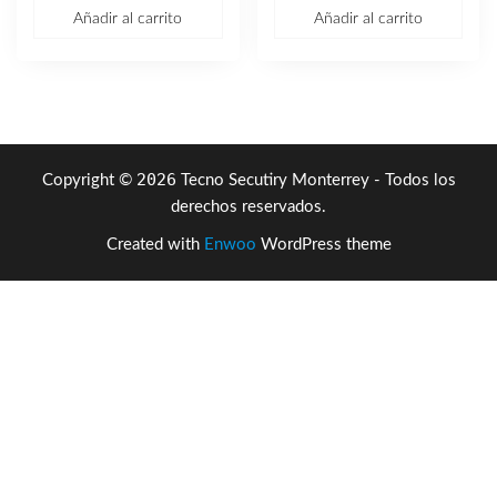
precio
precio
Añadir al carrito
Añadir al carrito
original
actual
era:
es:
$21,170.31.
$12,670.33.
2026
Copyright ©
Tecno Secutiry Monterrey - Todos los
derechos reservados.
Created with
Enwoo
WordPress theme