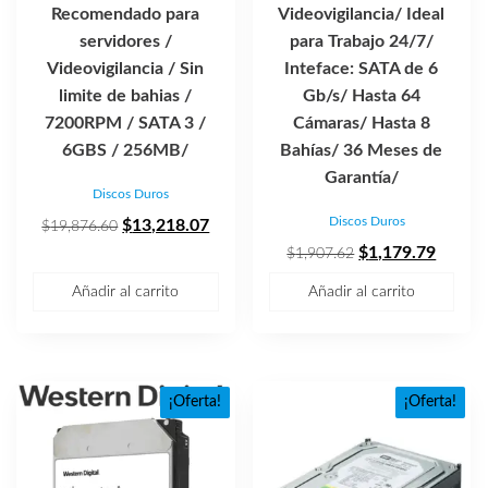
Recomendado para
Videovigilancia/ Ideal
servidores /
para Trabajo 24/7/
Videovigilancia / Sin
Inteface: SATA de 6
limite de bahias /
Gb/s/ Hasta 64
7200RPM / SATA 3 /
Cámaras/ Hasta 8
6GBS / 256MB/
Bahías/ 36 Meses de
Garantía/
Discos Duros
Discos Duros
El
El
$
13,218.07
$
19,876.60
precio
precio
El
El
$
1,179.79
$
1,907.62
original
actual
precio
precio
Añadir al carrito
Añadir al carrito
era:
es:
original
actual
$19,876.60.
$13,218.07.
era:
es:
$1,907.62.
$1,179
¡Oferta!
¡Oferta!