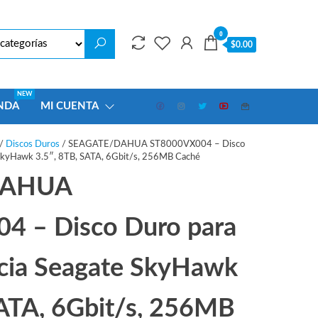
0
$0.00
NEW
NDA
MI CUENTA
/
Discos Duros
/ SEAGATE/DAHUA ST8000VX004 – Disco
e SkyHawk 3.5″, 8TB, SATA, 6Gbit/s, 256MB Caché
DAHUA
4 – Disco Duro para
ncia Seagate SkyHawk
SATA, 6Gbit/s, 256MB