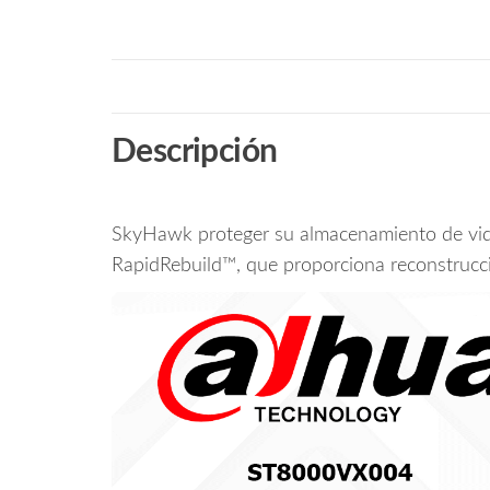
Descripción
SkyHawk proteger su almacenamiento de vide
RapidRebuild™, que proporciona reconstrucci