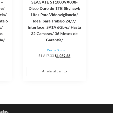
 –
SEAGATE ST1000VX008-
le/
Disco Duro de 1TB Skyhawk
cia/
Lite/ Para Videovigilancia/
ata 6
Ideal para Trabajo 24/7/
s/
Interface: SATA 6Gb/s/ Hasta
os
32 Camaras/ 36 Meses de
ía/
Garantía/
Discos Duros
El
El
$
1,617.33
$
1,089.68
ecio
precio
precio
tual
original
actual
era:
es:
Añadir al carrito
,393.46.
$1,617.33.
$1,089.68.
ados.