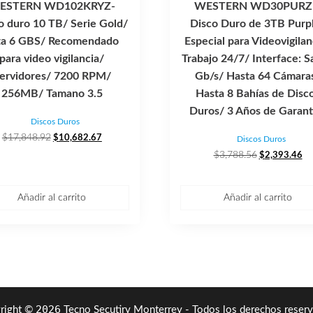
ESTERN WD102KRYZ-
WESTERN WD30PURZ
o duro 10 TB/ Serie Gold/
Disco Duro de 3TB Purp
ta 6 GBS/ Recomendado
Especial para Videovigilan
para video vigilancia/
Trabajo 24/7/ Interface: S
ervidores/ 7200 RPM/
Gb/s/ Hasta 64 Cámara
256MB/ Tamano 3.5
Hasta 8 Bahías de Disc
Duros/ 3 Años de Garant
Discos Duros
El
El
$
17,848.92
$
10,682.67
Discos Duros
precio
precio
El
El
$
3,788.56
$
2,393.46
original
actual
precio
pr
era:
es:
original
ac
$17,848.92.
$10,682.67.
era:
es:
Añadir al carrito
Añadir al carrito
$3,788.56.
$2
2026
right ©
Tecno Secutiry Monterrey - Todos los derechos reserv