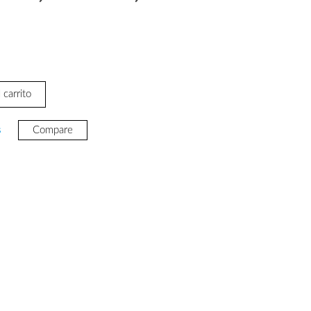
 carrito
s
Compare
.32.