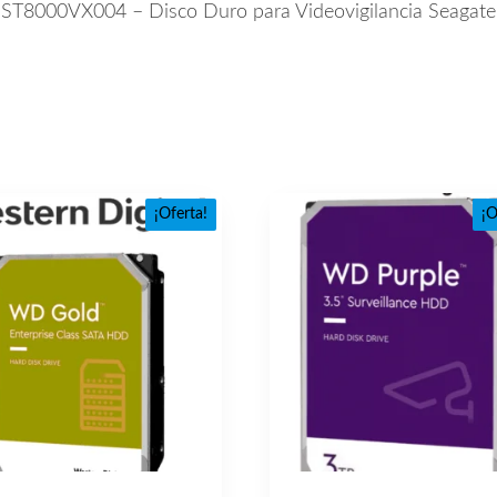
ST8000VX004 – Disco Duro para Videovigilancia Seagate
¡Oferta!
¡O