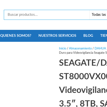
Tecno
Security
Monterrey
¿QUIENES SOMOS?
NUESTROS SERVICIOS
BLOG
TIE
Inicio
/
Almacenamiento
/
DAHUA
Duro para Videovigilancia Seagat
SEAGATE/
ST8000VX00
Videovigila
3.5″, 8TB, 