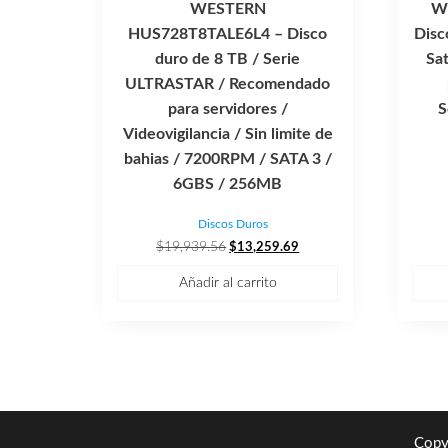
WESTERN
W
HUS728T8TALE6L4 – Disco
Disc
duro de 8 TB / Serie
Sa
ULTRASTAR / Recomendado
para servidores /
S
Videovigilancia / Sin limite de
bahias / 7200RPM / SATA 3 /
6GBS / 256MB
Discos Duros
El
El
$
19,939.56
$
13,259.69
precio
precio
Añadir al carrito
original
actual
era:
es:
$19,939.56.
$13,259.69.
Copy