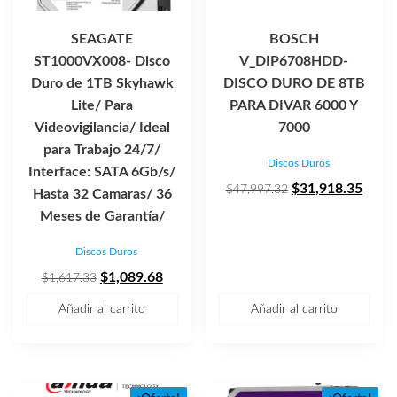
SEAGATE
BOSCH
ST1000VX008- Disco
V_DIP6708HDD-
Duro de 1TB Skyhawk
DISCO DURO DE 8TB
Lite/ Para
PARA DIVAR 6000 Y
Videovigilancia/ Ideal
7000
para Trabajo 24/7/
Discos Duros
Interface: SATA 6Gb/s/
El
El
$
31,918.35
$
47,997.32
Hasta 32 Camaras/ 36
precio
preci
Meses de Garantía/
original
actua
Discos Duros
era:
es:
El
El
$47,997.32.
$31,9
$
1,089.68
$
1,617.33
precio
precio
Añadir al carrito
Añadir al carrito
original
actual
era:
es:
$1,617.33.
$1,089.68.