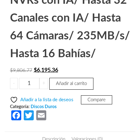
NVRs con IA/ Hasta 32
Canales con IA/ Hasta
64 Cámaras/ 235MB/s/
Hasta 16 Bahías/
El
El
$
6,195.36
$
9,806.77
precio
precio
SEAGATE
-
+
Añadir al carrito
original
actual
ST8000VE001-
era:
es:
Disco
Añadir a la lista de deseos
Compare
Duro
$9,806.77.
$6,195.36.
Categoría:
Discos Duros
de
Fa
T
E
8TB
ce
w
m
SkyHawk
b
itt
ail
AI/
Descripción
Valoraciones (0)