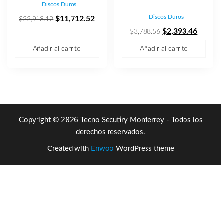
Discos Duros
Discos Duros
El
El
$
11,712.52
$
22,918.12
precio
precio
El
El
$
2,393.46
$
3,788.56
original
actual
precio
precio
Añadir al carrito
Añadir al carrito
era:
es:
original
actual
$22,918.12.
$11,712.52.
era:
es:
$3,788.56.
$2,393
2026
Copyright ©
Tecno Secutiry Monterrey - Todos los
derechos reservados.
Created with
Enwoo
WordPress theme