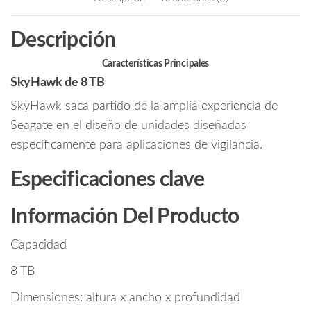
Especial
o
er
para
o
Descripción
Videovigilancia/
k
Compatibles
Características Principales
con
SkyHawk de 8 TB
DVRs
y
SkyHawk saca partido de la amplia experiencia de
NVRs
Seagate en el diseño de unidades diseñadas
con
específicamente para aplicaciones de vigilancia.
IA/
Hasta
Especificaciones clave
32
Canales
Información Del Producto
con
IA/
Capacidad
Hasta
64
8 TB
Cámaras/
Dimensiones: altura x ancho x profundidad
235MB/s/