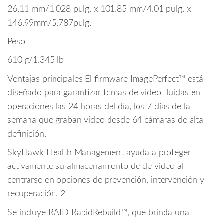
Hasta
26.11 mm/1.028 pulg. x 101.85 mm/4.01 pulg. x
16
146.99mm/5.787pulg.
Bahías/
cantidad
Peso
610 g/1.345 lb
Ventajas principales El firmware ImagePerfect™ está
diseñado para garantizar tomas de video fluidas en
operaciones las 24 horas del día, los 7 días de la
semana que graban video desde 64 cámaras de alta
definición.
SkyHawk Health Management ayuda a proteger
activamente su almacenamiento de de video al
centrarse en opciones de prevención, intervención y
recuperación. 2
Se incluye RAID RapidRebuild™, que brinda una