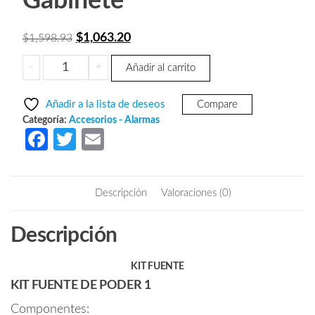
Gabinete
El
El
$
1,063.20
$
1,598.93
precio
precio
Seco-
-
+
Añadir al carrito
original
actual
Larm
era:
es:
Kit
Añadir a la lista de deseos
Compare
Fuente
$1,598.93.
$1,063.20.
Categoría:
Accesorios - Alarmas
De
Fa
T
E
Poder
ce
w
m
1
b
itt
ail
-
Descripción
Valoraciones (0)
Kit
o
er
De
o
Descripción
Poder
k
Contiene
1
KIT FUENTE
Fuente
KIT FUENTE DE PODER 1
De
Componentes: