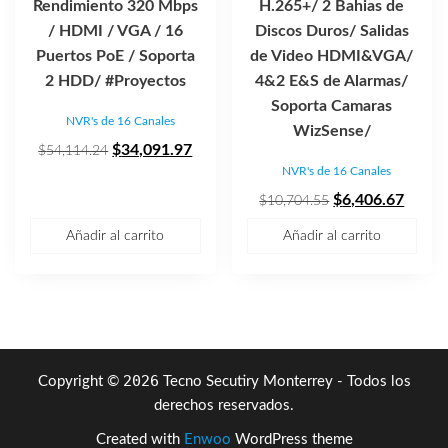
Rendimiento 320 Mbps
H.265+/ 2 Bahias de
/ HDMI / VGA / 16
Discos Duros/ Salidas
Puertos PoE / Soporta
de Video HDMI&VGA/
2 HDD/ #Proyectos
4&2 E&S de Alarmas/
Soporta Camaras
NVR's de 16 Canales
WizSense/
El
El
$
34,091.97
$
54,114.24
NVR's de 16 Canales
precio
precio
original
actual
El
El
$
6,406.67
$
10,704.55
era:
es:
precio
precio
Añadir al carrito
Añadir al carrito
$54,114.24.
$34,091.97.
original
actual
era:
es:
$10,704.55.
$6,40
2026
Copyright ©
Tecno Secutiry Monterrey - Todos los
derechos reservados.
Created with
Enwoo
WordPress theme