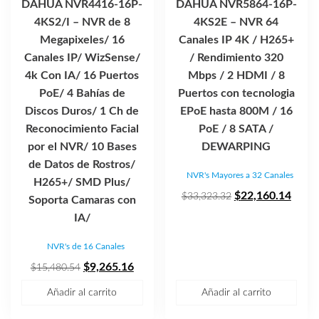
DAHUA NVR4416-16P-
DAHUA NVR5864-16P-
4KS2/I – NVR de 8
4KS2E – NVR 64
Megapixeles/ 16
Canales IP 4K / H265+
Canales IP/ WizSense/
/ Rendimiento 320
4k Con IA/ 16 Puertos
Mbps / 2 HDMI / 8
PoE/ 4 Bahías de
Puertos con tecnologia
Discos Duros/ 1 Ch de
EPoE hasta 800M / 16
Reconocimiento Facial
PoE / 8 SATA /
por el NVR/ 10 Bases
DEWARPING
de Datos de Rostros/
NVR's Mayores a 32 Canales
H265+/ SMD Plus/
El
El
$
22,160.14
$
33,323.32
Soporta Camaras con
precio
preci
IA/
original
actua
NVR's de 16 Canales
era:
es:
El
El
$33,323.32.
$22,1
$
9,265.16
$
15,480.54
precio
precio
Añadir al carrito
Añadir al carrito
original
actual