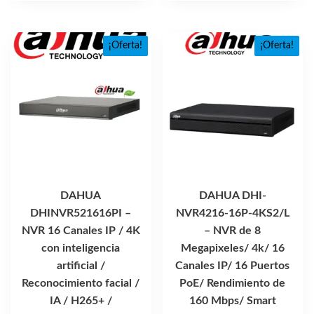
era:
es:
$15,480.54.
$9,265.16.
¡Oferta!
¡Oferta!
DAHUA
DAHUA DHI-
DHINVR521616PI –
NVR4216-16P-4KS2/L
NVR 16 Canales IP / 4K
– NVR de 8
con inteligencia
Megapixeles/ 4k/ 16
artificial /
Canales IP/ 16 Puertos
Reconocimiento facial /
PoE/ Rendimiento de
IA / H265+ /
160 Mbps/ Smart