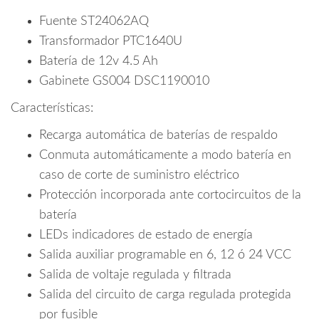
Poder
De
Fuente ST24062AQ
1.5
Transformador PTC1640U
Amp,
Batería de 12v 4.5 Ah
Bateria
Gabinete GS004 DSC1190010
De
Respaldo,
Características:
Transformador
Recarga automática de baterías de respaldo
Y
Gabinete
Conmuta automáticamente a modo batería en
cantidad
caso de corte de suministro eléctrico
Protección incorporada ante cortocircuitos de la
batería
LEDs indicadores de estado de energía
Salida auxiliar programable en 6, 12 ó 24 VCC
Salida de voltaje regulada y filtrada
Salida del circuito de carga regulada protegida
por fusible