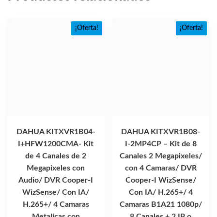
¡Oferta!
¡Oferta!
DAHUA KITXVR1B04-
DAHUA KITXVR1B08-
I+HFW1200CMA- Kit
I-2MP4CP – Kit de 8
de 4 Canales de 2
Canales 2 Megapixeles/
Megapixeles con
con 4 Camaras/ DVR
Audio/ DVR Cooper-I
Cooper-I WizSense/
WizSense/ Con IA/
Con IA/ H.265+/ 4
H.265+/ 4 Camaras
Camaras B1A21 1080p/
Metalicas con
8 Canales + 2 IP o