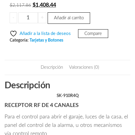
El
El
$
1,408.44
$
2,117.86
precio
precio
Seco-
-
+
Añadir al carrito
original
actual
Larm
era:
es:
SK910R4Q
Añadir a la lista de deseos
Compare
-
$2,117.86.
$1,408.44.
Categoría:
Tarjetas y Botones
Receptor
de
4
Canales
Descripción
Valoraciones (0)
Independientes
Inalámbrico
Descripción
compatible
con
SK-910R4Q
todos
RECEPTOR RF DE 4 CANALES
los
Para el control para abrir el garaje, luces de la casa, el
transmisores
seco-
panel del control de la alarma, u otros mecanismos
larm
vía control remoto