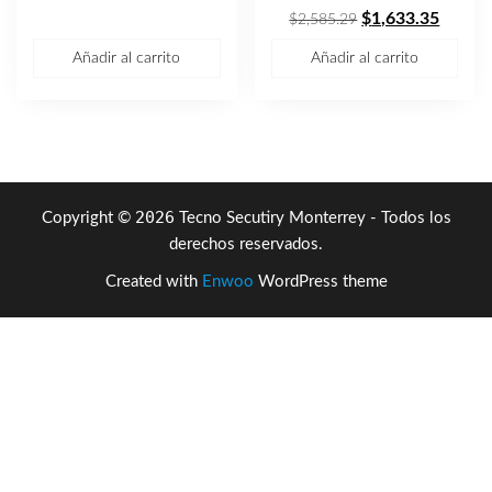
original
actual
El
El
$
1,633.35
$
2,585.29
era:
es:
precio
precio
Añadir al carrito
Añadir al carrito
$14,626.24.
$9,726.46.
original
actual
era:
es:
$2,585.29.
$1,633
2026
Copyright ©
Tecno Secutiry Monterrey - Todos los
derechos reservados.
Created with
Enwoo
WordPress theme