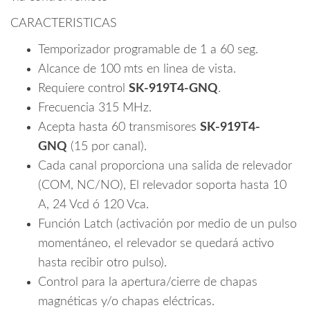
315MHZ
CARACTERISTICAS
cantidad
Temporizador programable de 1 a 60 seg.
Alcance de 100 mts en linea de vista.
Requiere control
SK-919T4-GNQ
.
Frecuencia 315 MHz.
Acepta hasta 60 transmisores
SK-919T4-
GNQ
(15 por canal).
Cada canal proporciona una salida de relevador
(COM, NC/NO), El relevador soporta hasta 10
A, 24 Vcd ó 120 Vca.
Función Latch (activación por medio de un pulso
momentáneo, el relevador se quedará activo
hasta recibir otro pulso).
Control para la apertura/cierre de chapas
magnéticas y/o chapas eléctricas.