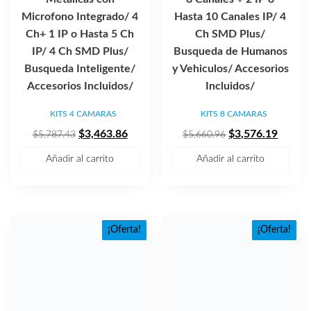
Microfono Integrado/ 4
Hasta 10 Canales IP/ 4
Ch+ 1 IP o Hasta 5 Ch
Ch SMD Plus/
IP/ 4 Ch SMD Plus/
Busqueda de Humanos
Busqueda Inteligente/
y Vehiculos/ Accesorios
Accesorios Incluidos/
Incluidos/
KITS 4 CAMARAS
KITS 8 CAMARAS
El
El
El
El
$
3,463.86
$
3,576.19
$
5,787.43
$
5,660.96
precio
precio
precio
precio
Añadir al carrito
Añadir al carrito
original
actual
original
actual
era:
es:
era:
es:
$5,787.43.
$3,463.86.
$5,660.96.
$3,576
¡Oferta!
¡Oferta!