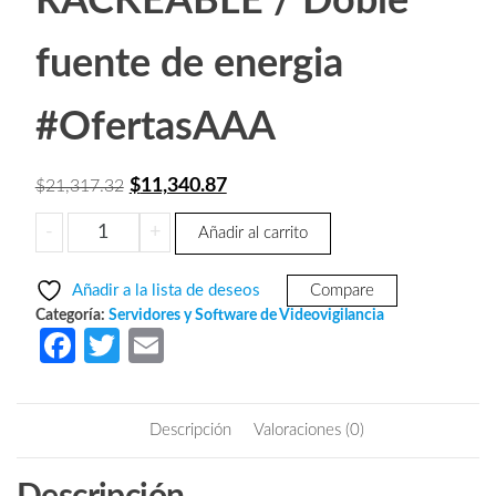
RACKEABLE / Doble
fuente de energia
#OfertasAAA
El
El
$
11,340.87
$
21,317.32
precio
precio
SURVEON
-
+
Añadir al carrito
original
actual
NVR7816A2
era:
es:
-
Añadir a la lista de deseos
Compare
Servidor
$21,317.32.
$11,340.87.
Categoría:
Servidores y Software de Videovigilancia
NVR
Fa
T
E
para
ce
w
m
videovigilancia
b
itt
ail
/
Descripción
Valoraciones (0)
16
o
er
Bahias
o
/