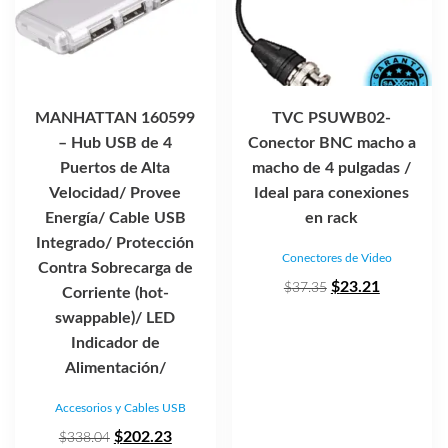
MANHATTAN 160599
TVC PSUWB02-
– Hub USB de 4
Conector BNC macho a
Puertos de Alta
macho de 4 pulgadas /
Velocidad/ Provee
Ideal para conexiones
Energía/ Cable USB
en rack
Integrado/ Protección
Conectores de Video
Contra Sobrecarga de
El
El
$
23.21
$
37.35
Corriente (hot-
precio
precio
swappable)/ LED
original
actual
Indicador de
era:
es:
Alimentación/
$37.35.
$23.21.
Accesorios y Cables USB
El
El
$
202.23
$
338.04