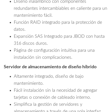
fuente
Diseño inalámbrico con componentes
de
redundantes intercambiables en caliente para un
energia
mantenimiento fácil.
#OfertasAAA
Función RAID integrado para la protección de
cantidad
datos.
Expansión SAS Integrado para JBOD con hasta
316 discos duros.
Página de configuración intuitiva para una
instalación sin complicaciones.
Servidor de almacenamiento de diseño híbrido
Altamente integrado, diseño de bajo
mantenimiento.
Fácil instalación sin la necesidad de agregar
tarjetas o conexión de cableado interno.
Simplifica la gestión de servidores y
almacenamiento a través de una sola interfaz