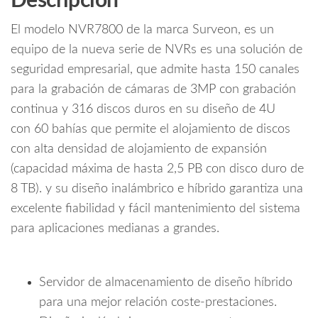
Descripción
k
Hasta
El modelo NVR7800 de la marca Surveon, es un
150
ch
equipo de la nueva serie de NVRs es una solución de
/
seguridad empresarial, que admite hasta 150 canales
INTEL
para la grabación de cámaras de 3MP con grabación
XEON
continua y 316 discos duros en su diseño de 4U
E3
con 60 bahías que permite el alojamiento de discos
/
con alta densidad de alojamiento de expansión
So
WIN
(capacidad máxima de hasta 2,5 PB con disco duro de
7
8 TB). y su diseño inalámbrico e híbrido garantiza una
/
excelente fiabilidad y fácil mantenimiento del sistema
8GB
para aplicaciones medianas a grandes.
RAM
/
RACKEABLE
Servidor de almacenamiento de diseño híbrido
/
para una mejor relación coste-prestaciones.
Doble