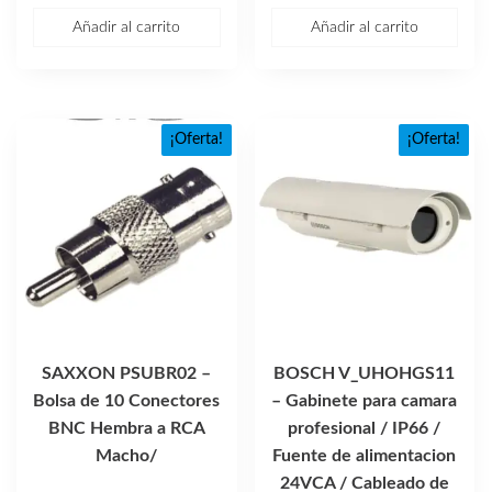
precio
precio
Añadir al carrito
Añadir al carrito
original
actual
era:
es:
$338.04.
$202.23.
¡Oferta!
¡Oferta!
SAXXON PSUBR02 –
BOSCH V_UHOHGS11
Bolsa de 10 Conectores
– Gabinete para camara
BNC Hembra a RCA
profesional / IP66 /
Macho/
Fuente de alimentacion
24VCA / Cableado de