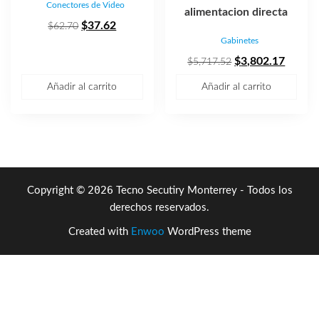
Conectores de Video
alimentacion directa
El
El
$
37.62
$
62.70
Gabinetes
precio
precio
original
actual
El
El
$
3,802.17
$
5,717.52
era:
es:
precio
precio
Añadir al carrito
Añadir al carrito
$62.70.
$37.62.
original
actual
era:
es:
$5,717.52.
$3,802
2026
Copyright ©
Tecno Secutiry Monterrey - Todos los
derechos reservados.
Created with
Enwoo
WordPress theme