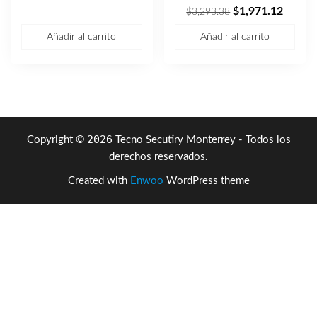
El
El
$
1,971.12
$
3,293.38
precio
precio
Añadir al carrito
Añadir al carrito
original
actual
era:
es:
$3,293.38.
$1,971
2026
Copyright ©
Tecno Secutiry Monterrey - Todos los
derechos reservados.
Created with
Enwoo
WordPress theme