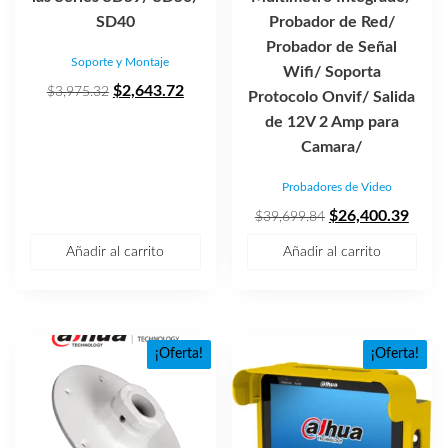
SD40
Probador de Red/
Probador de Señal
Soporte y Montaje
Wifi/ Soporta
El
El
$
2,643.72
$
3,975.32
Protocolo Onvif/ Salida
precio
precio
de 12V 2 Amp para
original
actual
Camara/
era:
es:
Probadores de Video
$3,975.32.
$2,643.72.
El
El
$
26,400.39
$
39,699.84
precio
preci
Añadir al carrito
Añadir al carrito
original
actua
era:
es:
$39,699.84.
$26,4
¡Oferta!
¡Oferta!