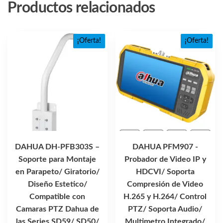
Productos relacionados
¡Oferta!
¡Oferta!
DAHUA DH-PFB303S –
DAHUA PFM907 -
Soporte para Montaje
Probador de Video IP y
en Parapeto/ Giratorio/
HDCVI/ Soporta
Diseño Estetico/
Compresión de Video
Compatible con
H.265 y H.264/ Control
Camaras PTZ Dahua de
PTZ/ Soporta Audio/
las Series SD59/ SD50/
Multimetro Integrado/