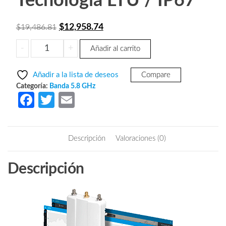
Tecnología LTU / IP67
El
El
$
12,958.74
$
19,486.81
precio
precio
UBIQUITI
-
+
Añadir al carrito
original
actual
AIRFIBER
era:
es:
AF-
Añadir a la lista de deseos
Compare
5XHD
$19,486.81.
$12,958.74.
Categoría:
Banda 5.8 GHz
-
Fa
T
E
Radio
ce
w
m
Conectorizado
b
itt
ail
AirFiber
Descripción
Valoraciones (0)
X
o
er
/
o
Descripción
Clase
k
Carrier
/
4.8GHz
a