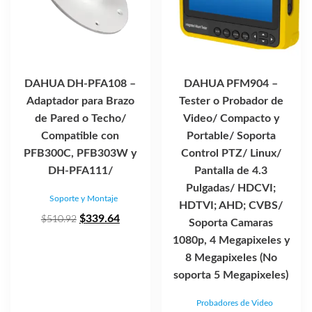
DAHUA DH-PFA108 –
DAHUA PFM904 –
Adaptador para Brazo
Tester o Probador de
de Pared o Techo/
Video/ Compacto y
Compatible con
Portable/ Soporta
PFB300C, PFB303W y
Control PTZ/ Linux/
DH-PFA111/
Pantalla de 4.3
Pulgadas/ HDCVI;
Soporte y Montaje
HDTVI; AHD; CVBS/
El
El
$
339.64
$
510.92
Soporta Camaras
precio
precio
1080p, 4 Megapixeles y
original
actual
8 Megapixeles (No
era:
es:
soporta 5 Megapixeles)
$510.92.
$339.64.
Probadores de Video