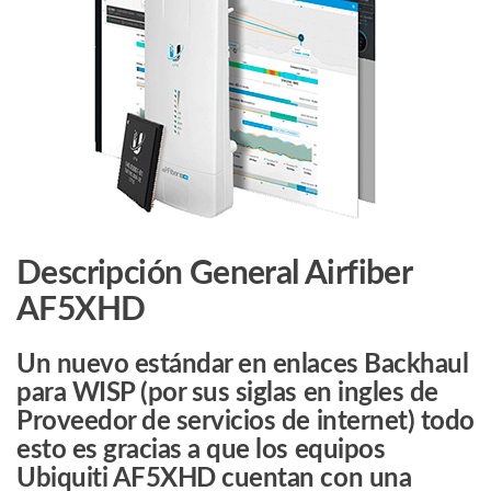
6.2GHz
/
Exterior
/
Hasta
1
Gbps
/
26
dBm
/
Descripción General Airfiber
Tecnología
AF5XHD
LTU
/
Un nuevo estándar en enlaces Backhaul
IP67
para WISP (por sus siglas en ingles de
cantidad
Proveedor de servicios de internet) todo
esto es gracias a que los equipos
Ubiquiti AF5XHD cuentan con una