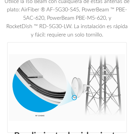
Utilice la Iso Beam con cualquiera de estas antenas de
plato: AirFiber ® AF-5G30-S45, PowerBeam ™ PBE-
5AC-620, PowerBeam PBE-M5-620, y
RocketDish ™ RD-5G30-LW. La instalación es rápida
y fácil: requiere un solo tornillo.