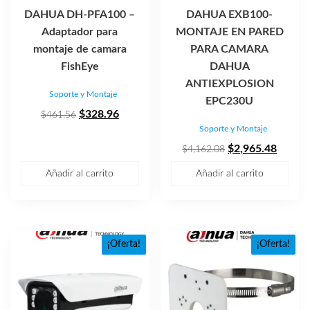
DAHUA DH-PFA100 –
DAHUA EXB100-
Adaptador para
MONTAJE EN PARED
montaje de camara
PARA CAMARA
FishEye
DAHUA
ANTIEXPLOSION
Soporte y Montaje
EPC230U
El
El
$
328.96
$
461.56
Soporte y Montaje
precio
precio
original
actual
El
El
$
2,965.48
$
4,162.08
era:
es:
precio
precio
Añadir al carrito
Añadir al carrito
$461.56.
$328.96.
original
actual
era:
es:
$4,162.08.
$2,965
¡Oferta!
¡Oferta!