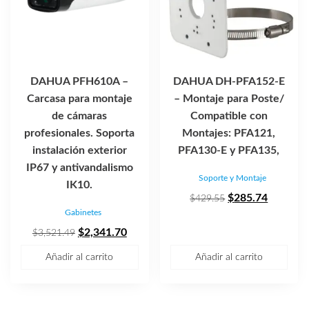
DAHUA PFH610A –
DAHUA DH-PFA152-E
Carcasa para montaje
– Montaje para Poste/
de cámaras
Compatible con
profesionales. Soporta
Montajes: PFA121,
instalación exterior
PFA130-E y PFA135,
IP67 y antivandalismo
Soporte y Montaje
IK10.
El
El
$
285.74
$
429.55
Gabinetes
precio
precio
El
El
original
actual
$
2,341.70
$
3,521.49
precio
precio
era:
es:
Añadir al carrito
Añadir al carrito
original
actual
$429.55.
$285.74
era:
es:
$3,521.49.
$2,341.70.