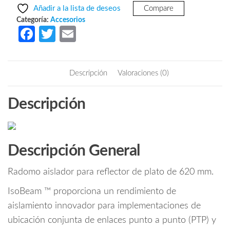
era:
es:
BEAM-
Añadir a la lista de deseos
Compare
620
$3,435.85.
$2,170.68.
Categoría:
Accesorios
-
Fa
T
E
Anillo
ce
w
m
AISLANTE
b
itt
ail
para
Descripción
Valoraciones (0)
PBEM5620
o
er
/
o
Descripción
RD5
k
G30LW
/
AF5
Descripción General
G30S45
/
Radomo aislador para reflector de plato de 620 mm.
PBE5AC620
cantidad
IsoBeam ™ proporciona un rendimiento de
aislamiento innovador para implementaciones de
ubicación conjunta de enlaces punto a punto (PTP) y