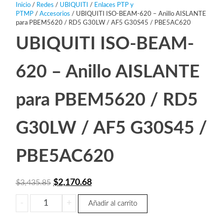
Inicio
/
Redes
/
UBIQUITI
/
Enlaces PTP y
PTMP
/
Accesorios
/ UBIQUITI ISO-BEAM-620 – Anillo AISLANTE
para PBEM5620 / RD5 G30LW / AF5 G30S45 / PBE5AC620
UBIQUITI ISO-BEAM-
620 – Anillo AISLANTE
para PBEM5620 / RD5
G30LW / AF5 G30S45 /
PBE5AC620
El
El
$
2,170.68
$
3,435.85
precio
precio
UBIQUITI
-
+
Añadir al carrito
original
actual
ISO-