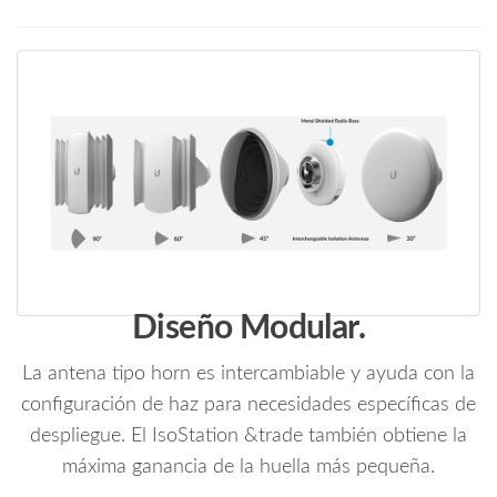
25
dBm
/
Rendimiento
hasta
450
Mbps
#OfertasUbiquiti
#OfertasRedes
#SUCURSALES
cantidad
Diseño Modular.
La antena tipo horn es intercambiable y ayuda con la
configuración de haz para necesidades específicas de
despliegue. El IsoStation &trade también obtiene la
máxima ganancia de la huella más pequeña.