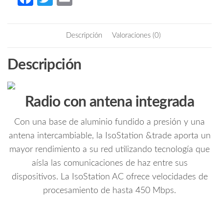
Radio
ce
w
m
con
b
itt
ail
antena
Descripción
Valoraciones (0)
integrada
o
er
Airmax
o
Descripción
AC
k
5.8GHz
/
Exterior
Radio con antena integrada
/
Antena
Con una base de aluminio fundido a presión y una
Sectorial
antena intercambiable, la IsoStation &trade aporta un
14
mayor rendimiento a su red utilizando tecnología que
dBi
aísla las comunicaciones de haz entre sus
/
dispositivos. La IsoStation AC ofrece velocidades de
45
procesamiento de hasta 450 Mbps.
Grados
apertura
/