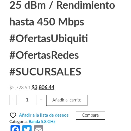
25 dBm / Rendimiento
hasta 450 Mbps
#OfertasUbiquiti
#OfertasRedes
#SUCURSALES
El
El
$
3,806.44
$
5,723.93
precio
precio
UBIQUITI
-
+
Añadir al carrito
original
actual
ISOSTATION
era:
es:
IS-
Añadir a la lista de deseos
Compare
5AC
$5,723.93.
$3,806.44.
Categoría:
Banda 5.8 GHz
-
Fa
T
E