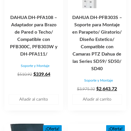
DAHUA DH-PFA108 –
DAHUA DH-PFB303S –
Adaptador para Brazo
Soporte para Montaje
de Pared o Techo/
en Parapeto/ Giratorio/
Compatible con
Diseño Estetico/
PFB300C, PFB303W y
Compatible con
DH-PFA111/
Camaras PTZ Dahua de
las Series SD59/ SD50/
Soporte y Montaje
SD40
El
El
$
339.64
$
510.92
Soporte y Montaje
precio
precio
original
actual
El
El
$
2,643.72
$
3,975.32
era:
es:
precio
precio
Añadir al carrito
Añadir al carrito
$510.92.
$339.64.
original
actual
era:
es:
$3,975.32.
$2,643
¡Oferta!
¡Oferta!