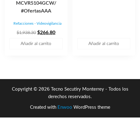
original
actual
MCVR5104GCW/
era:
es:
#OfertasAAA
$4,162.08.
$2,965
Refacciones - Videovigilancia
El
El
$
266.80
$
1,938.30
precio
precio
Añadir al carrito
Añadir al carrito
original
actual
era:
es:
$1,938.30.
$266.80.
2026
Copyright ©
Tecno Secutiry Monterrey - Todos los
derechos reservados.
Created with
Enwoo
WordPress theme