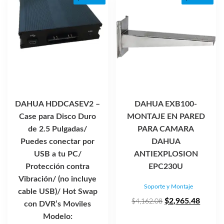
DAHUA HDDCASEV2 –
DAHUA EXB100-
Case para Disco Duro
MONTAJE EN PARED
de 2.5 Pulgadas/
PARA CAMARA
Puedes conectar por
DAHUA
USB a tu PC/
ANTIEXPLOSION
Protección contra
EPC230U
Vibración/ (no incluye
Soporte y Montaje
cable USB)/ Hot Swap
El
El
$
2,965.48
$
4,162.08
con DVR’s Moviles
precio
precio
Modelo: