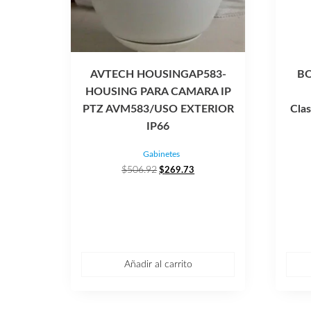
AVTECH HOUSINGAP583-
BO
HOUSING PARA CAMARA IP
PTZ AVM583/USO EXTERIOR
Cla
IP66
Gabinetes
El
El
$
506.92
$
269.73
precio
precio
original
actual
era:
es:
$506.92.
$269.73.
Añadir al carrito