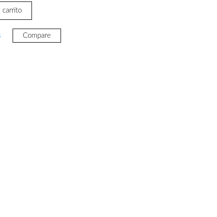
 carrito
s
Compare
80.