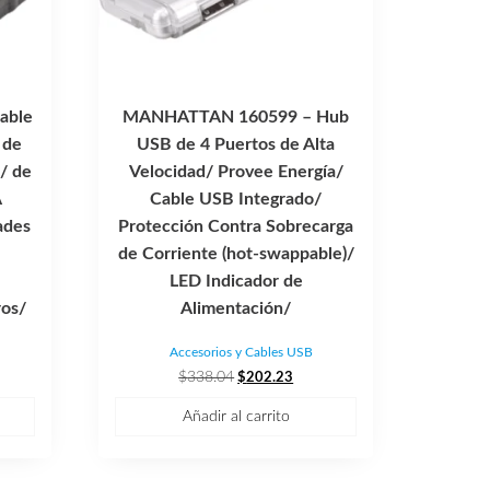
able
MANHATTAN 160599 – Hub
 de
USB de 4 Puertos de Alta
/ de
Velocidad/ Provee Energía/
A
Cable USB Integrado/
ades
Protección Contra Sobrecarga
de Corriente (hot-swappable)/
LED Indicador de
ros/
Alimentación/
Accesorios y Cables USB
El
El
$
338.04
$
202.23
cio
precio
precio
Añadir al carrito
ual
original
actual
era:
es:
7.27.
$338.04.
$202.23.