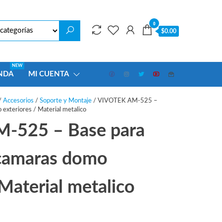
0
$0.00
NEW
NDA
MI CUENTA
/
Accesorios
/
Soporte y Montaje
/ VIVOTEK AM-525 –
exteriores / Material metalico
-525 – Base para
camaras domo
 Material metalico