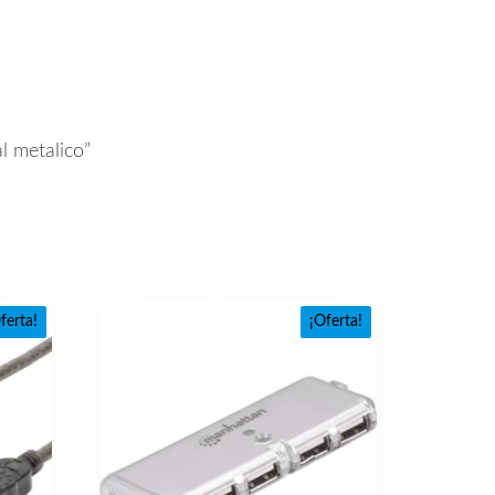
l metalico”
ferta!
¡Oferta!