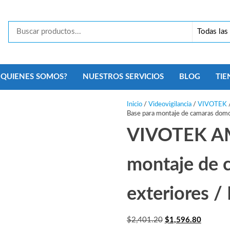
Tecno
Security
Monterrey
¿QUIENES SOMOS?
NUESTROS SERVICIOS
BLOG
TIE
Inicio
/
Videovigilancia
/
VIVOTEK
Base para montaje de camaras domo 
VIVOTEK AM
montaje de 
exteriores /
El
El
$
2,401.20
$
1,596.80