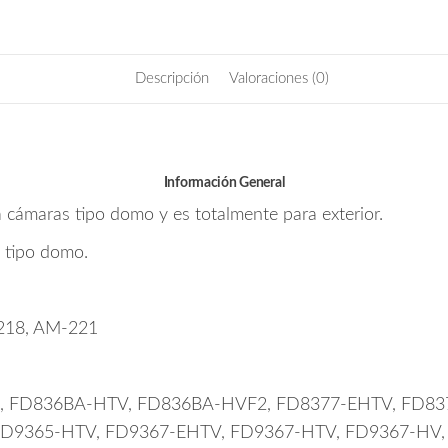
Descripción
Valoraciones (0)
Información General
cámaras tipo domo y es totalmente para exterior.
s tipo domo.
-218, AM-221
, FD836BA-HTV, FD836BA-HVF2, FD8377-EHTV, FD837
FD9365-HTV, FD9367-EHTV, FD9367-HTV, FD9367-HV,