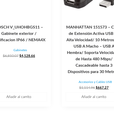
SCH V_UHOHBGS11 –
MANHATTAN 151573 – C
Gabinete exterior /
de Extensión Activa USB
sificacion IP66 / NEMA4X
Alta Velocidad/ 10 Metros
USB A Macho – USB 
Gabinetes
Hembra/ Soporta Velocid
El
El
$
6,810.07
$
4,528.66
de Hasta 480 Mbps/
precio
precio
Cascadeable hasta 3
original
actual
era:
es:
Dispositivos para 30 Met
$6,810.07.
$4,528.66.
Accesorios y Cables USB
El
El
$
1,114.96
$
667.27
precio
pre
Añadir al carrito
Añadir al carrito
original
act
era:
es:
$1,114.96.
$66