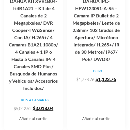
DAHUA KITXVR1B04-
DAHUA IPC-
I+4B1A21 – Kit de 4
HFW1230S1-A-S5 –
Canales de 2
Camara IP Bullet de 2
Megapixeles/ DVR
Megapixeles/ Lente de
Cooper-I WizSense/
2.8mm/ 102 Grados de
Con IA/ H.265+/ 4
Apertura/ Micrófono
Camaras B1A21 1080p/
Integrado/ H.265+/ IR
4 Canales + 1 IP o
de 30 Metros/ IP67/
Hasta 5 Canales IP/ 4
PoE/ DWDR/
Canales SMD Plus/
Bullet
Busqueda de Humanos
El
El
$
1,123.76
$
1,778.76
y Vehiculos/ Accesorios
precio
precio
Incluidos/
original
actual
KITS 4 CAMARAS
era:
es:
El
El
$1,778.76.
$1,123
$
3,018.04
$
5,042.52
precio
precio
Añadir al carrito
Añadir al carrito
original
actual
era:
es: