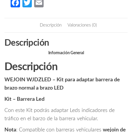
Fa
T
E
adaptar
ce
w
m
barrera
b
itt
ail
de
Descripción
Valoraciones (0)
brazo
o
er
normal
o
Descripción
a
k
brazo
Información General
LED
cantidad
Descripción
WEJOIN WJDZLED – Kit para adaptar barrera de
brazo normal a brazo LED
Kit – Barrera Led
Con este Kit podrás adaptar Leds indicadores de
tráfico en el barzo de la barrera vehicular.
Nota
: Compatible con barreras vehiculares
wejoin de