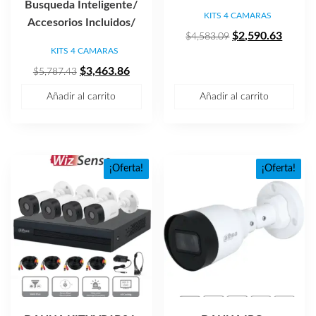
Busqueda Inteligente/
KITS 4 CAMARAS
Accesorios Incluidos/
El
El
$
2,590.63
$
4,583.09
KITS 4 CAMARAS
precio
precio
El
El
original
actual
$
3,463.86
$
5,787.43
precio
precio
era:
es:
Añadir al carrito
Añadir al carrito
original
actual
$4,583.09.
$2,590
era:
es:
$5,787.43.
$3,463.86.
¡Oferta!
¡Oferta!