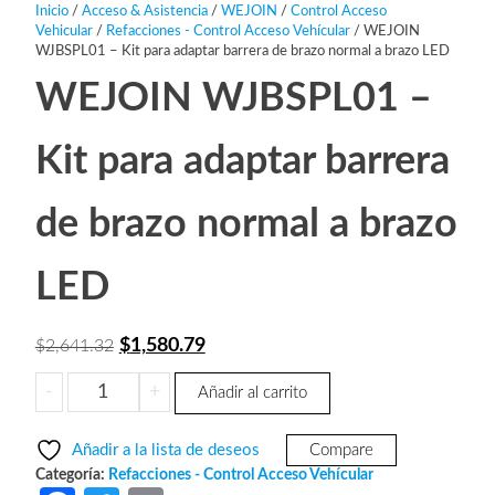
Inicio
/
Acceso & Asistencia
/
WEJOIN
/
Control Acceso
Vehicular
/
Refacciones - Control Acceso Vehícular
/ WEJOIN
WJBSPL01 – Kit para adaptar barrera de brazo normal a brazo LED
WEJOIN WJBSPL01 –
Kit para adaptar barrera
de brazo normal a brazo
LED
El
El
$
1,580.79
$
2,641.32
precio
precio
WEJOIN
-
+
Añadir al carrito
original
actual
WJBSPL01
era:
es:
-
Añadir a la lista de deseos
Compare
Kit
$2,641.32.
$1,580.79.
Categoría:
Refacciones - Control Acceso Vehícular
para