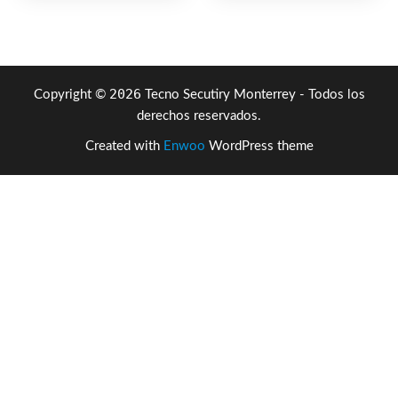
$5,042.52.
$3,018.04.
2026
Copyright ©
Tecno Secutiry Monterrey - Todos los
derechos reservados.
Created with
Enwoo
WordPress theme