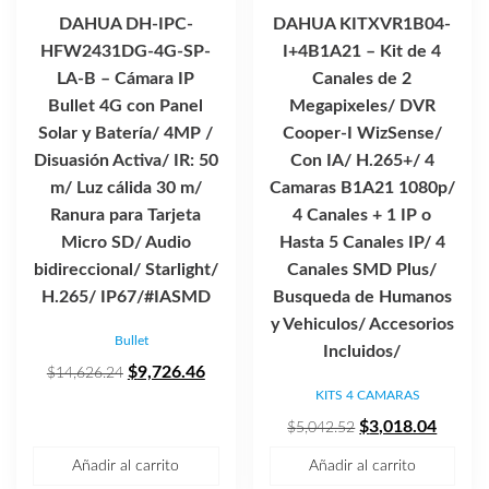
DAHUA DH-IPC-
DAHUA KITXVR1B04-
HFW2431DG-4G-SP-
I+4B1A21 – Kit de 4
LA-B – Cámara IP
Canales de 2
Bullet 4G con Panel
Megapixeles/ DVR
Solar y Batería/ 4MP /
Cooper-I WizSense/
Disuasión Activa/ IR: 50
Con IA/ H.265+/ 4
m/ Luz cálida 30 m/
Camaras B1A21 1080p/
Ranura para Tarjeta
4 Canales + 1 IP o
Micro SD/ Audio
Hasta 5 Canales IP/ 4
bidireccional/ Starlight/
Canales SMD Plus/
H.265/ IP67/#IASMD
Busqueda de Humanos
y Vehiculos/ Accesorios
Bullet
Incluidos/
El
El
$
9,726.46
$
14,626.24
KITS 4 CAMARAS
precio
precio
original
actual
El
El
$
3,018.04
$
5,042.52
era:
es:
precio
precio
Añadir al carrito
Añadir al carrito
$14,626.24.
$9,726.46.
original
actual