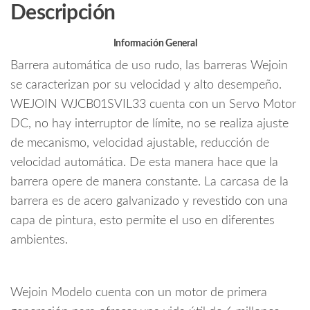
o
Descripción
Servo
k
Motor
/
Información General
Brazo
Barrera automática de uso rudo, las barreras Wejoin
Octagonal
se caracterizan por su velocidad y alto desempeño.
Articulado
WEJOIN WJCB01SVIL33 cuenta con un Servo Motor
de
DC, no hay interruptor de límite, no se realiza ajuste
3
metros
de mecanismo, velocidad ajustable, reducción de
a
velocidad automática. De esta manera hace que la
180°
barrera opere de manera constante. La carcasa de la
/
barrera es de acero galvanizado y revestido con una
Velocidad
capa de pintura, esto permite el uso en diferentes
3
ambientes.
segundos
/
Izquierda
o
Wejoin Modelo cuenta con un motor de primera
Derecha