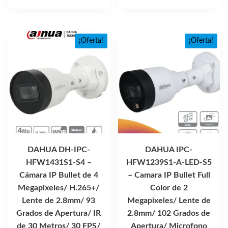
era:
es:
$5,042.52.
$3,018
¡Oferta!
¡Oferta!
DAHUA DH-IPC-
DAHUA IPC-
HFW1431S1-S4 –
HFW1239S1-A-LED-S5
Cámara IP Bullet de 4
– Camara IP Bullet Full
Megapixeles/ H.265+/
Color de 2
Lente de 2.8mm/ 93
Megapixeles/ Lente de
Grados de Apertura/ IR
2.8mm/ 102 Grados de
de 30 Metros/ 30 FPS/
Apertura/ Microfono