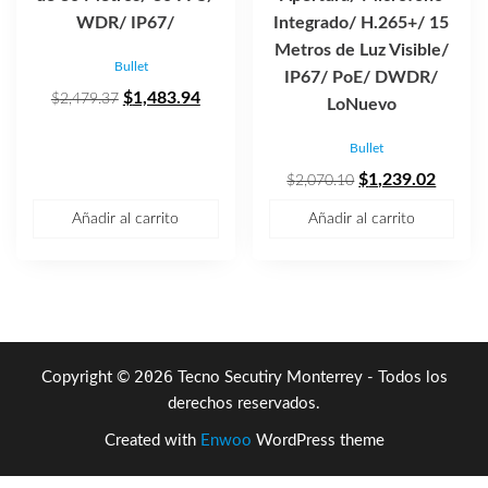
WDR/ IP67/
Integrado/ H.265+/ 15
Metros de Luz Visible/
Bullet
IP67/ PoE/ DWDR/
El
El
$
1,483.94
$
2,479.37
LoNuevo
precio
precio
Bullet
original
actual
era:
es:
El
El
$
1,239.02
$
2,070.10
$2,479.37.
$1,483.94.
precio
precio
Añadir al carrito
Añadir al carrito
original
actual
era:
es:
$2,070.10.
$1,239
2026
Copyright ©
Tecno Secutiry Monterrey - Todos los
derechos reservados.
Created with
Enwoo
WordPress theme