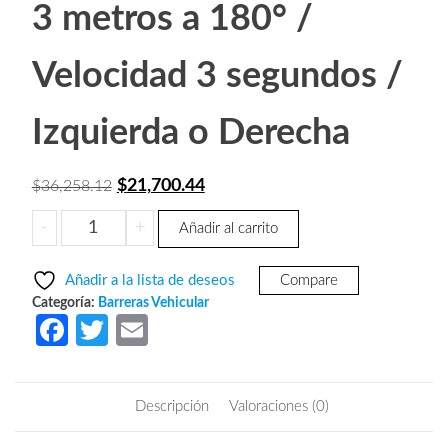
3 metros a 180° /
Velocidad 3 segundos /
Izquierda o Derecha
El
El
$
21,700.44
$
36,258.12
precio
precio
WEJOIN
-
+
Añadir al carrito
original
actual
WJCB01SVIL33
era:
es:
-
Añadir a la lista de deseos
Compare
Barrera
$36,258.12.
$21,700.44.
Categoría:
Barreras Vehicular
Vehicular
Fa
T
E
izquierda
ce
w
m
de
b
itt
ail
uso
Descripción
Valoraciones (0)
rudo
o
er
/