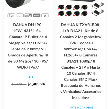
DAHUA DH-IPC-
DAHUA KITXVR1B08-
HFW1431S1-S4 –
I+8-B1A21- Kit de 8
Cámara IP Bullet de 4
Canales 2 Megapixeles/
Megapixeles/ H.265+/
DVR Cooper-I
Lente de 2.8mm/ 93
WizSense/ Con IA/
Grados de Apertura/ IR
H.265+/ 8 Camaras
de 30 Metros/ 30 FPS/
B1A21 1080p/ 8
WDR/ IP67/
Canales + 2 IP o Hasta
10 Canales IP/ 4
Bullet
Canales SMD Plus/
El
El
$
1,483.94
$
2,479.37
Busqueda de Humanos
precio
precio
y Vehiculos/ Accesorios
original
actual
Incluidos/
era:
es:
KITS 8 CAMARAS
$2,479.37.
$1,483.94.