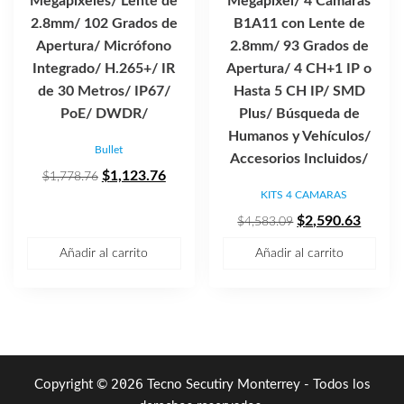
Megapixeles/ Lente de
Megapixel/ 4 Cámaras
2.8mm/ 102 Grados de
B1A11 con Lente de
Apertura/ Micrófono
2.8mm/ 93 Grados de
Integrado/ H.265+/ IR
Apertura/ 4 CH+1 IP o
de 30 Metros/ IP67/
Hasta 5 CH IP/ SMD
PoE/ DWDR/
Plus/ Búsqueda de
Humanos y Vehículos/
Bullet
Accesorios Incluidos/
El
El
$
1,123.76
$
1,778.76
KITS 4 CAMARAS
precio
precio
original
actual
El
El
$
2,590.63
$
4,583.09
era:
es:
precio
precio
Añadir al carrito
Añadir al carrito
$1,778.76.
$1,123.76.
original
actual
era:
es:
$4,583.09.
$2,590
2026
Copyright ©
Tecno Secutiry Monterrey - Todos los