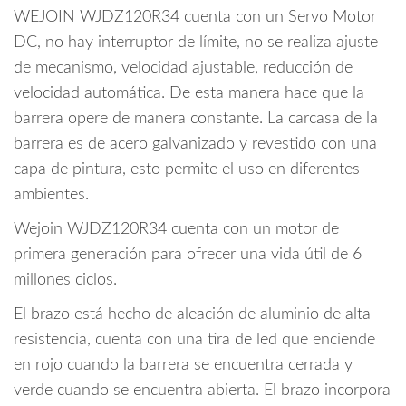
Rectangular
WEJOIN WJDZ120R34 cuenta con un Servo Motor
de
DC, no hay interruptor de límite, no se realiza ajuste
4
metros
de mecanismo, velocidad ajustable, reducción de
/
velocidad automática. De esta manera hace que la
Velocidad
barrera opere de manera constante. La carcasa de la
3
barrera es de acero galvanizado y revestido con una
Segundos
capa de pintura, esto permite el uso en diferentes
/
ambientes.
Izquierda
o
Wejoin WJDZ120R34 cuenta con un motor de
Derecha
primera generación para ofrecer una vida útil de 6
cantidad
millones ciclos.
El brazo está hecho de aleación de aluminio de alta
resistencia, cuenta con una tira de led que enciende
en rojo cuando la barrera se encuentra cerrada y
verde cuando se encuentra abierta. El brazo incorpora