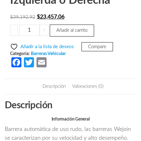
Izquierda o Derecha
El
El
$
23,457.06
$
39,192.92
precio
precio
WEJOIN
-
+
Añadir al carrito
original
actual
WJDZ120R34
era:
es:
-
Añadir a la lista de deseos
Compare
Barrera
$39,192.92.
$23,457.06.
Categoría:
Barreras Vehicular
Vehicular
Fa
T
E
Derecha
ce
w
m
Led
b
itt
ail
de
Descripción
Valoraciones (0)
uso
o
er
rudo
o
Descripción
/
k
Servo
Motor
Información General
/
Barrera automática de uso rudo, las barreras Wejoin
Brazo
se caracterizan por su velocidad y alto desempeño.