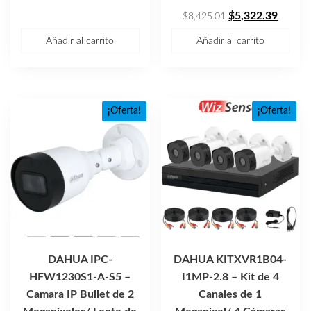
El
El
$
5,322.39
$
8,425.01
precio
precio
Añadir al carrito
Añadir al carrito
original
actual
era:
es:
$8,425.01.
$5,322
¡Oferta!
¡Oferta!
DAHUA IPC-
DAHUA KITXVR1B04-
HFW1230S1-A-S5 –
I1MP-2.8 – Kit de 4
Camara IP Bullet de 2
Canales de 1