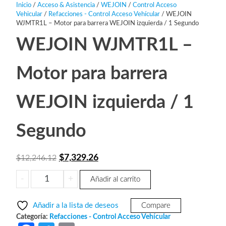
Inicio
/
Acceso & Asistencia
/
WEJOIN
/
Control Acceso
Vehicular
/
Refacciones - Control Acceso Vehícular
/ WEJOIN
WJMTR1L – Motor para barrera WEJOIN izquierda / 1 Segundo
WEJOIN WJMTR1L –
Motor para barrera
WEJOIN izquierda / 1
Segundo
El
El
$
7,329.26
$
12,246.12
precio
precio
WEJOIN
-
+
Añadir al carrito
original
actual
WJMTR1L
era:
es:
-
Añadir a la lista de deseos
Compare
Motor
$12,246.12.
$7,329.26.
Categoría:
Refacciones - Control Acceso Vehícular
para