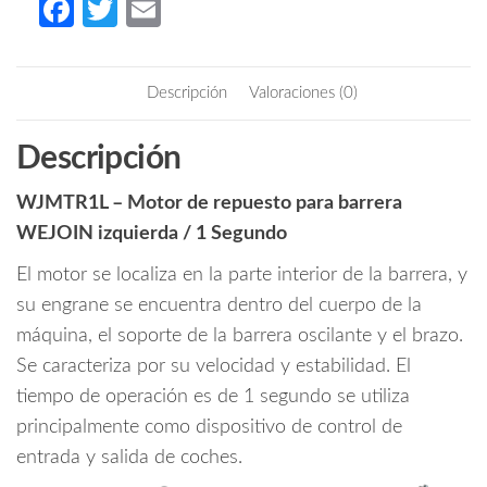
Fa
T
E
barrera
ce
w
m
WEJOIN
b
itt
ail
izquierda
Descripción
Valoraciones (0)
/
o
er
1
o
Descripción
Segundo
k
cantidad
WJMTR1L – Motor de repuesto para barrera
WEJOIN izquierda / 1 Segundo
El motor se localiza en la parte interior de la barrera, y
su engrane se encuentra dentro del cuerpo de la
máquina, el soporte de la barrera oscilante y el brazo.
Se caracteriza por su velocidad y estabilidad. El
tiempo de operación es de 1 segundo se utiliza
principalmente como dispositivo de control de
entrada y salida de coches.