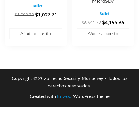
MicroSD/
Bullet
Bullet
El
El
$
1,027.71
$
1,593.33
precio
precio
El
El
$
4,195.96
$
6,641.72
original
actual
precio
precio
Añadir al carrito
Añadir al carrito
era:
es:
original
actual
$1,593.33.
$1,027.71.
era:
es:
$6,641.72.
$4,195
2026
Copyright ©
Tecno Secutiry Monterrey - Todos los
derechos reservados.
Created with
Enwoo
WordPress theme