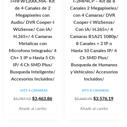
I+HFW1200CMA- Kit
I-2MP4CP – Kit de 8
de 4 Canales de 2
Canales 2 Megapixeles/
Megapixeles con
con 4 Camaras/ DVR
Audio/ DVR Cooper-I
Cooper-I WizSense/
WizSense/ Con IA/
Con IA/ H.265+/ 4
H.265+/ 4 Camaras
Camaras B1A21 1080p/
Metalicas con
8 Canales + 2 IP o
Microfono Integrado/ 4
Hasta 10 Canales IP/ 4
Ch+ 1 IP o Hasta 5 Ch
Ch SMD Plus/
IP/ 4 Ch SMD Plus/
Busqueda de Humanos
Busqueda Inteligente/
y Vehiculos/ Accesorios
Accesorios Incluidos/
Incluidos/
KITS 4 CAMARAS
KITS 8 CAMARAS
El
El
El
El
$
3,463.86
$
3,576.19
$
5,787.43
$
5,660.96
precio
precio
precio
precio
Añadir al carrito
Añadir al carrito
original
actual
original
actual
era:
es:
era:
es:
$5,787.43.
$3,463.86.
$5,660.96.
$3,576