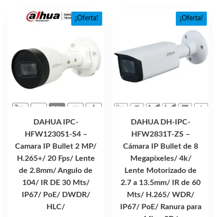
¡Oferta!
¡Oferta!
DAHUA IPC-
DAHUA DH-IPC-
HFW1230S1-S4 –
HFW2831T-ZS –
Camara IP Bullet 2 MP/
Cámara IP Bullet de 8
H.265+/ 20 Fps/ Lente
Megapíxeles/ 4k/
de 2.8mm/ Angulo de
Lente Motorizado de
104/ IR DE 30 Mts/
2.7 a 13.5mm/ IR de 60
IP67/ PoE/ DWDR/
Mts/ H.265/ WDR/
HLC/
IP67/ PoE/ Ranura para