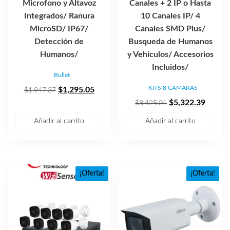
Microfono y Altavoz
Canales + 2 IP o Hasta
Integrados/ Ranura
10 Canales IP/ 4
MicroSD/ IP67/
Canales SMD Plus/
Detección de
Busqueda de Humanos
Humanos/
y Vehiculos/ Accesorios
Incluidos/
Bullet
KITS 8 CAMARAS
El
El
$
1,295.05
$
1,947.37
precio
precio
El
El
$
5,322.39
$
8,425.01
original
actual
precio
precio
Añadir al carrito
Añadir al carrito
era:
es:
original
actual
$1,947.37.
$1,295.05.
era:
es:
$8,425.01.
$5,322
¡Oferta!
¡Oferta!