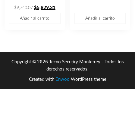
El
El
$6,641.72.
$4,195
$
5,829.31
$
9,740.07
precio
precio
Añadir al carrito
Añadir al carrito
original
actual
era:
es:
$9,740.07.
$5,829.31.
2026
Copyright ©
Tecno Secutiry Monterrey - Todos los
derechos reservados.
Created with
Enwoo
WordPress theme