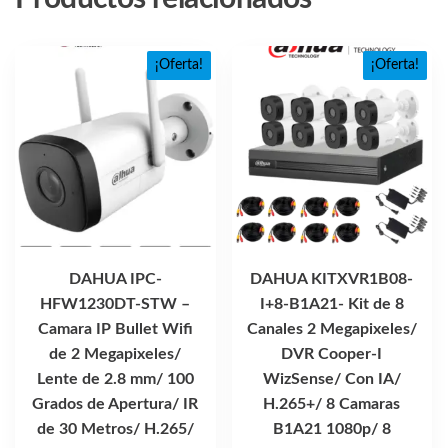
¡Oferta!
¡Oferta!
DAHUA IPC-
DAHUA KITXVR1B08-
HFW1230DT-STW –
I+8-B1A21- Kit de 8
Camara IP Bullet Wifi
Canales 2 Megapixeles/
de 2 Megapixeles/
DVR Cooper-I
Lente de 2.8 mm/ 100
WizSense/ Con IA/
Grados de Apertura/ IR
H.265+/ 8 Camaras
de 30 Metros/ H.265/
B1A21 1080p/ 8