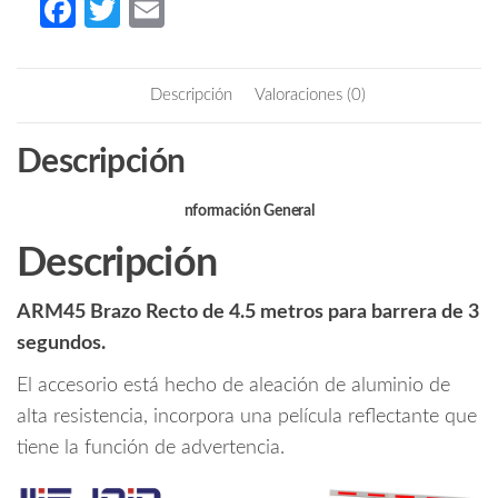
Fa
T
E
de
ce
w
m
4.5
b
itt
ail
metros
Descripción
Valoraciones (0)
para
o
er
barrera
o
Descripción
de
k
3
segundos
nformación General
cantidad
Descripción
ARM45 Brazo Recto de 4.5 metros para barrera de 3
segundos.
El accesorio está hecho de aleación de aluminio de
alta resistencia, incorpora una película reflectante que
tiene la función de advertencia.