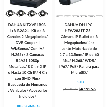
DAHUA KITXVR1B08-
DAHUA DH-IPC-
I+8-B2A21- Kit de 8
HFW2831T-ZS –
Canales 2 Megapixeles/
Cámara IP Bullet de 8
DVR Cooper-I
Megapíxeles/ 4k/
WizSense/ Con IA/
Lente Motorizado de
H.265+/ 8 Camaras
2.7 a 13.5mm/ IR de 60
B2A21 1080p
Mts/ H.265/ WDR/
Metalicas/ 8 Ch + 2 IP
IP67/ PoE/ Ranura para
o Hasta 10 Ch IP/ 4 Ch
MicroSD/
con SMD Plus/
Bullet
Busqueda de Humanos
El
El
$
4,195.96
$
6,641.72
y Vehiculos/ Accesorios
precio
precio
Incluidos/
original
actual
KITS 8 CAMARAS
era:
es: