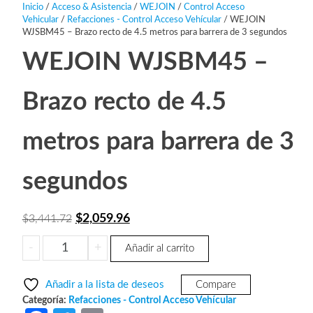
Inicio
/
Acceso & Asistencia
/
WEJOIN
/
Control Acceso
Vehicular
/
Refacciones - Control Acceso Vehícular
/ WEJOIN
WJSBM45 – Brazo recto de 4.5 metros para barrera de 3 segundos
WEJOIN WJSBM45 –
Brazo recto de 4.5
metros para barrera de 3
segundos
El
El
$
2,059.96
$
3,441.72
precio
precio
WEJOIN
-
+
Añadir al carrito
original
actual
WJSBM45
era:
es:
-
Añadir a la lista de deseos
Compare
Brazo
$3,441.72.
$2,059.96.
Categoría:
Refacciones - Control Acceso Vehícular
recto