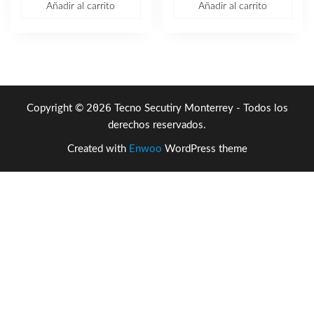
Añadir al carrito
Añadir al carrito
original
actual
era:
es:
era:
es:
$1,947.37.
$1,295
$2,587.43.
$1,548.51.
2026
Copyright ©
Tecno Secutiry Monterrey - Todos los
derechos reservados.
Created with
Enwoo
WordPress theme