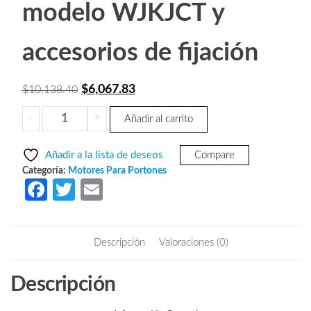
modelo WJKJCT y
accesorios de fijación
El
El
$
6,067.83
$
10,138.40
precio
precio
WJPKM202P
-
+
Añadir al carrito
original
actual
-
era:
es:
Paquete
Añadir a la lista de deseos
Compare
de
$10,138.40.
$6,067.83.
Categoría:
Motores Para Portones
motor
Fa
T
E
para
ce
w
m
puerta
b
itt
ail
deslizante
Descripción
Valoraciones (0)
soporta
o
er
hasta
o
Descripción
1800
k
kg