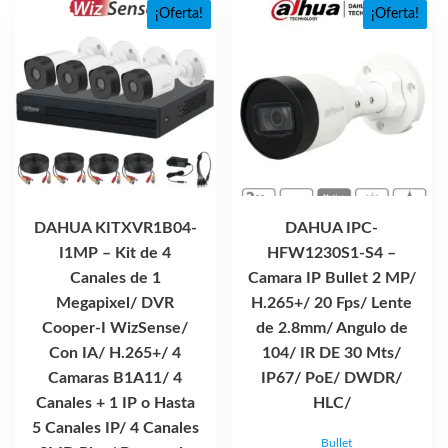
¡Oferta!
¡Oferta!
DAHUA KITXVR1B04-
DAHUA IPC-
I1MP – Kit de 4
HFW1230S1-S4 –
Canales de 1
Camara IP Bullet 2 MP/
Megapixel/ DVR
H.265+/ 20 Fps/ Lente
Cooper-I WizSense/
de 2.8mm/ Angulo de
Con IA/ H.265+/ 4
104/ IR DE 30 Mts/
Camaras B1A11/ 4
IP67/ PoE/ DWDR/
Canales + 1 IP o Hasta
HLC/
5 Canales IP/ 4 Canales
Bullet