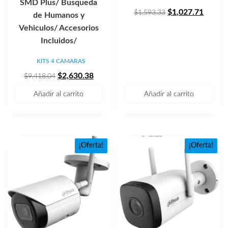
SMD Plus/ Busqueda
El
El
$
1,027.71
$
1,593.33
de Humanos y
precio
precio
Vehiculos/ Accesorios
original
actual
Incluidos/
era:
es:
KITS 4 CAMARAS
$1,593.33.
$1,027
El
El
$
2,630.38
$
9,418.04
precio
precio
Añadir al carrito
Añadir al carrito
original
actual
era:
es:
$9,418.04.
$2,630.38.
¡Oferta!
¡Oferta!