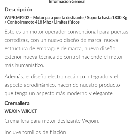
/
Información General
Incluye
Descripción
motor
WJPKMP202
– Motor para puerta deslizante / Soporta hasta 1800 Kg
modelo
/ Control remoto 418 Mhz / Limites físicos
WJPKMP202
Este es un motor operador convencional para puertas
/
corredizas, con un nuevo diseño de marca, nueva
3
estructura de embrague de marca, nuevo diseño
metros
exterior nueva técnica de control haciendo el motor
de
más humanístico.
cremallera
modelo
Además, el diseño electromecánico integrado y el
WJKJCT
aspecto aerodinámico, hacen de nuestro producto
y
que tenga un aspecto más moderno y elegante.
accesorios
de
Cremallera
fijación
WEJOIN WJKJCT
cantidad
Cremallera para motor deslizante Wejoin.
Incluye tornillos de fijación