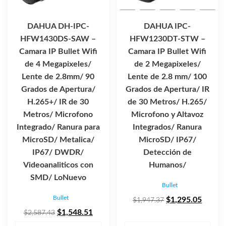
DAHUA DH-IPC-
DAHUA IPC-
HFW1430DS-SAW –
HFW1230DT-STW –
Camara IP Bullet Wifi
Camara IP Bullet Wifi
de 4 Megapixeles/
de 2 Megapixeles/
Lente de 2.8mm/ 90
Lente de 2.8 mm/ 100
Grados de Apertura/
Grados de Apertura/ IR
H.265+/ IR de 30
de 30 Metros/ H.265/
Metros/ Microfono
Microfono y Altavoz
Integrado/ Ranura para
Integrados/ Ranura
MicroSD/ Metalica/
MicroSD/ IP67/
IP67/ DWDR/
Detección de
Videoanaliticos con
Humanos/
SMD/ LoNuevo
Bullet
Bullet
El
El
$
1,295.05
$
1,947.37
El
El
precio
precio
$
1,548.51
$
2,587.43
precio
precio
original
actual