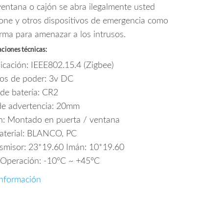
ventana o cajón se abra ilegalmente usted
one y otros dispositivos de emergencia como
arma para amenazar a los intrusos.
aciones técnicas:
cación: IEEE802.15.4 (Zigbee)
os de poder: 3v DC
 de batería: CR2
de advertencia: 20mm
n: Montado en puerta / ventana
aterial: BLANCO, PC
smisor: 23*19.60 Imán: 10*19.60
 Operación: -10°C ~ +45°C
nformación