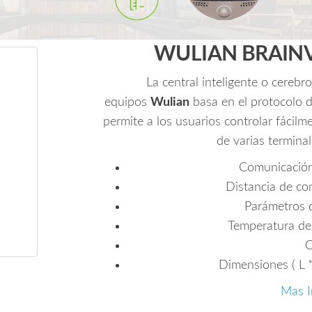
y
contacto
magnetico
WULIAN BRAINV6 
inalambrico.
cantidad
La central inteligente o cerebr
equipos
Wulian
basa en el protocolo 
permite a los usuarios controlar fácilm
de varias terminal
Comunicación
Distancia de co
Parámetros 
Temperatura de
C
Dimensiones ( L 
Mas I