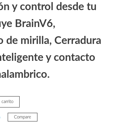
ón y control desde tu
luye BrainV6,
 de mirilla, Cerradura
nteligente y contacto
nalambrico.
o
 carrito
s
Compare
32.61.