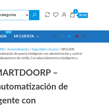
0
$0.00
NEW
NDA
MI CUENTA
IAN
/
Automatización
/
Seguridad y Acceso
/ WULIAN
ación de puerta inteligente con administración y control
ideoportero de mirilla, Cerradura biometrica inteligente y
MARTDOORP –
automatización de
igente con