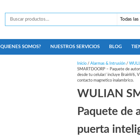
Tecno
Security
Monterrey
¿QUIENES SOMOS?
NUESTROS SERVICIOS
BLOG
TIE
Inicio
/
Alarmas & Intrusión
/
WUL
SMARTDOORP – Paquete de automatiz
desde tu celular/ incluye BrainV6, V
contacto magnetico inalambrico.
WULIAN S
Paquete de 
puerta intel