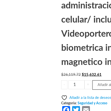
administraci
celular/ inc
Videoportero
biometrica i
magnetico i
El
El
$
26,119.72
$
15,632.61
precio
preci
WULIAN
-
+
Añadir al
original
actual
SMARTDOORP
era:
es:
-
Añadir a la lista de deseo
$26,119.72.
$15,6
Paquete
Categoría:
Seguridad y Acceso
de
Fa
T
E