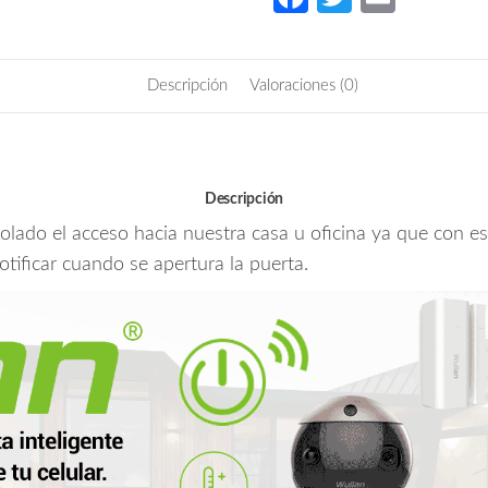
automatización
ce
w
m
de
b
itt
ail
puerta
Descripción
Valoraciones (0)
inteligente
o
er
con
o
administración
k
y
control
Descripción
desde
lado el acceso hacia nuestra casa u oficina ya que con es
tu
tificar cuando se apertura la puerta.
celular/
incluye
BrainV6,
Videoportero
de
mirilla,
Cerradura
biometrica
inteligente