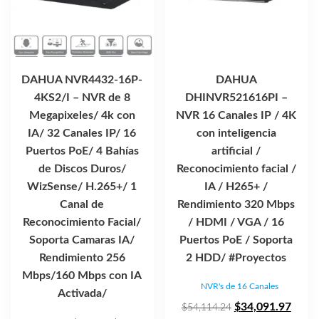
DAHUA NVR4432-16P-
DAHUA
4KS2/I – NVR de 8
DHINVR521616PI –
Megapixeles/ 4k con
NVR 16 Canales IP / 4K
IA/ 32 Canales IP/ 16
con inteligencia
Puertos PoE/ 4 Bahías
artificial /
de Discos Duros/
Reconocimiento facial /
WizSense/ H.265+/ 1
IA / H265+ /
Canal de
Rendimiento 320 Mbps
Reconocimiento Facial/
/ HDMI / VGA / 16
Soporta Camaras IA/
Puertos PoE / Soporta
Rendimiento 256
2 HDD/ #Proyectos
Mbps/160 Mbps con IA
NVR's de 16 Canales
Activada/
El
El
$
34,091.97
$
54,114.24