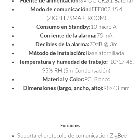
Fuente de alimentación:
3V DC CR2(1 Batería)
Modo de comunicación:
IEEE802.15.4
(ZIGBEE/SMARTROOM)
Consumo en Standby:
10 micro A
Corriente de la alarma:
75 mA
Decibles de la alarma:
70dB @ 3m
Método de instalación:
Base atornillada
Temperatura y humedad de trabajo:
-10°C/ 45,
95% RH (Sin Condensación)
Material y Color:
PC, Blanco
Dimensiones (largo, ancho, alto):
98×43 mm
Funciones
Soporta el protocolo de comunicación ZigBee