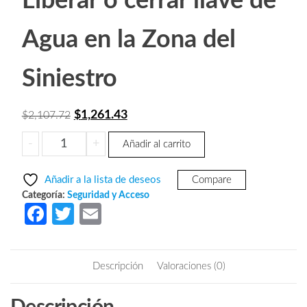
Liberar o cerrar llave de
Agua en la Zona del
Siniestro
El
El
$
1,261.43
$
2,107.72
precio
precio
WULIAN
-
+
Añadir al carrito
original
actual
SMOKEDETECTOR
era:
es:
-
Añadir a la lista de deseos
Compare
Sensor
$2,107.72.
$1,261.43.
Categoría:
Seguridad y Acceso
de
Fa
T
E
Humo
ce
w
m
Inteligente/
b
itt
ail
Zigbee
Descripción
Valoraciones (0)
/
o
er
Puede
o
Vincular