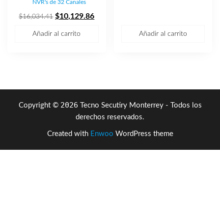
NVR's de 32 Canales
precio
preci
El
El
original
actua
$
10,129.86
$
16,034.41
precio
precio
era:
es:
Añadir al carrito
Añadir al carrito
original
actual
$54,114.24.
$34,0
era:
es:
$16,034.41.
$10,129.86.
2026
Copyright ©
Tecno Secutiry Monterrey - Todos los
derechos reservados.
Created with
Enwoo
WordPress theme