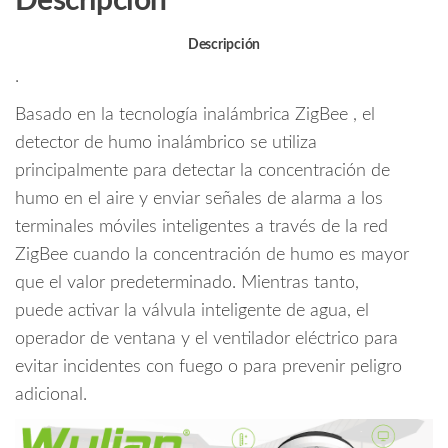
Descripción
k
con
Válvula
Descripción
Inteligente
.
para
Basado en la tecnología inalámbrica ZigBee , el
Liberar
o
detector de humo inalámbrico se utiliza
cerrar
principalmente para detectar la concentración de
llave
humo en el aire y enviar señales de alarma a los
de
terminales móviles inteligentes a través de la red
Agua
ZigBee cuando la concentración de humo es mayor
en
que el valor predeterminado. Mientras tanto,
la
Zona
puede activar la válvula inteligente de agua, el
del
operador de ventana y el ventilador eléctrico para
Siniestro
evitar incidentes con fuego o para prevenir peligro
cantidad
adicional.