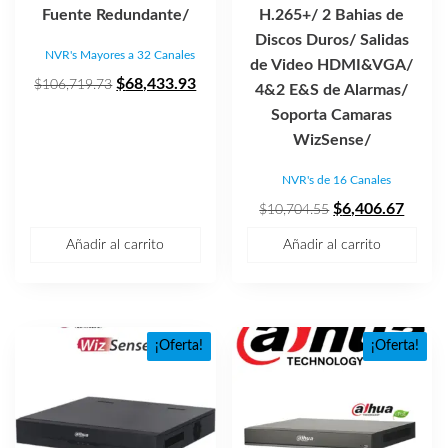
Fuente Redundante/
H.265+/ 2 Bahias de
Discos Duros/ Salidas
NVR's Mayores a 32 Canales
de Video HDMI&VGA/
El
El
$
68,433.93
$
106,719.73
4&2 E&S de Alarmas/
precio
precio
Soporta Camaras
original
actual
WizSense/
era:
es:
NVR's de 16 Canales
$106,719.73.
$68,433.93.
El
El
$
6,406.67
$
10,704.55
precio
precio
Añadir al carrito
Añadir al carrito
original
actual
era:
es:
$10,704.55.
$6,40
¡Oferta!
¡Oferta!