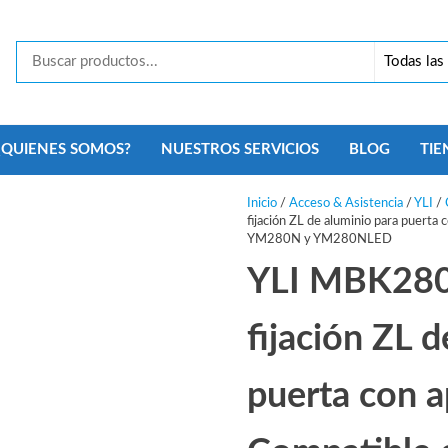
Tecno
Security
Monterrey
¿QUIENES SOMOS?
NUESTROS SERVICIOS
BLOG
TIE
Inicio
/
Acceso & Asistencia
/
YLI
/
fijación ZL de aluminio para puerta
YM280N y YM280NLED
YLI MBK280
fijación ZL 
puerta con ap