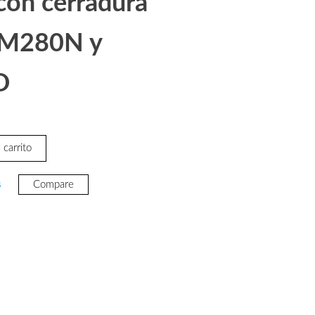
con cerradura
YM280N y
D
 carrito
s
Compare