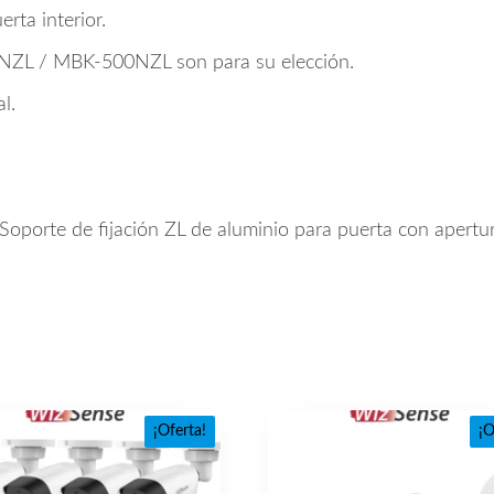
rta interior.
L / MBK-500NZL son para su elección.
l.
oporte de fijación ZL de aluminio para puerta con apertur
¡Oferta!
¡O