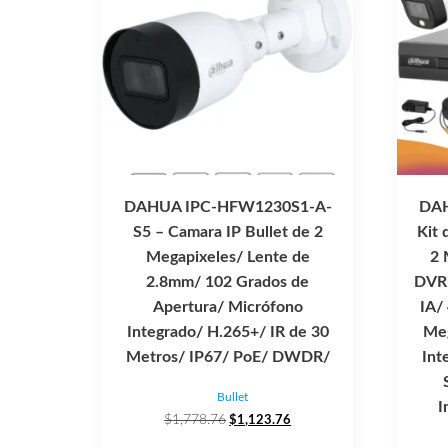
DAHUA IPC-HFW1230S1-A-
DAH
S5 – Camara IP Bullet de 2
Kit 
Megapixeles/ Lente de
2 
2.8mm/ 102 Grados de
DVR 
Apertura/ Micrófono
IA/
Integrado/ H.265+/ IR de 30
Meg
Metros/ IP67/ PoE/ DWDR/
Int
Bullet
I
El
El
$
1,778.76
$
1,123.76
precio
precio