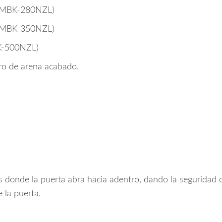
 (MBK-280NZL)
 (MBK-350NZL)
K-500NZL)
rro de arena acabado.
.
es donde la puerta abra hacia adentro, dando la seguridad
e la puerta.