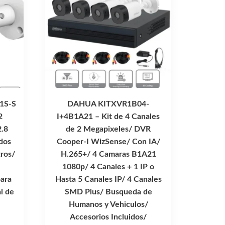
1S-S
DAHUA KITXVR1B04-
2
I+4B1A21 – Kit de 4 Canales
2.8
de 2 Megapixeles/ DVR
dos
Cooper-I WizSense/ Con IA/
ros/
H.265+/ 4 Camaras B1A21
1080p/ 4 Canales + 1 IP o
para
Hasta 5 Canales IP/ 4 Canales
l de
SMD Plus/ Busqueda de
Humanos y Vehiculos/
Accesorios Incluidos/