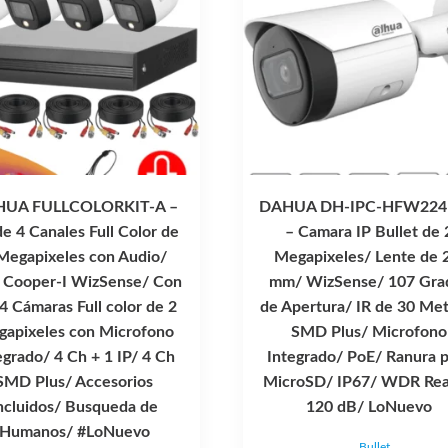
UA FULLCOLORKIT-A –
DAHUA DH-IPC-HFW224
de 4 Canales Full Color de
– Camara IP Bullet de 
Megapixeles con Audio/
Megapixeles/ Lente de 
Cooper-I WizSense/ Con
mm/ WizSense/ 107 Gra
 4 Cámaras Full color de 2
de Apertura/ IR de 30 Met
apixeles con Microfono
SMD Plus/ Microfono
egrado/ 4 Ch + 1 IP/ 4 Ch
Integrado/ PoE/ Ranura 
SMD Plus/ Accesorios
MicroSD/ IP67/ WDR Rea
ncluidos/ Busqueda de
120 dB/ LoNuevo
Humanos/ #LoNuevo
Bullet