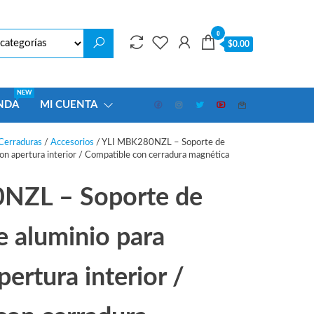
0
$0.00
NEW
NDA
MI CUENTA
Cerraduras
/
Accesorios
/ YLI MBK280NZL – Soporte de
 con apertura interior / Compatible con cerradura magnética
NZL – Soporte de
de aluminio para
ertura interior /