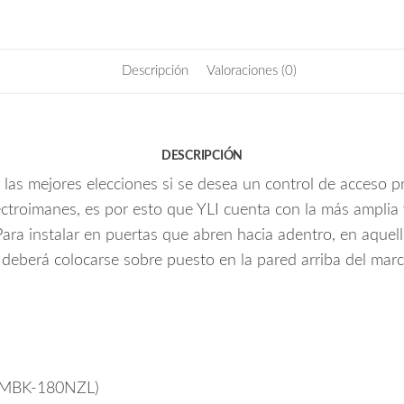
k
con
apertura
interior
Descripción
Valoraciones (0)
/
Compatible
con
cerradura
DESCRIPCIÓN
magnética
as mejores elecciones si se desea un control de acceso pro
YM280N
ctroimanes, es por esto que YLI cuenta con la más amplia 
y
YM280NLED
a instalar en puertas que abren hacia adentro, en aquello
cantidad
e deberá colocarse sobre puesto en la pared arriba del mar
 (MBK-180NZL)