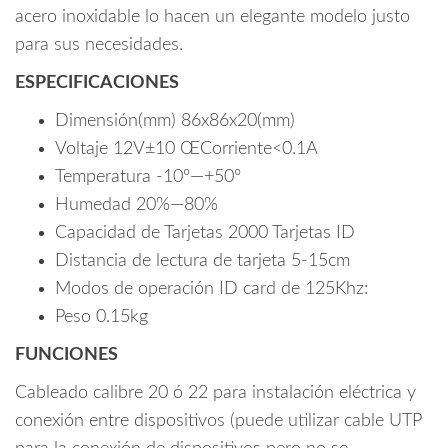
password
acero inoxidable lo hacen un elegante modelo justo
cantidad
para sus necesidades.
ESPECIFICACIONES
Dimensión(mm) 86x86x20(mm)
Voltaje 12V±10 ŒCorriente<0.1A
Temperatura -10º—+50º
Humedad 20%—80%
Capacidad de Tarjetas 2000 Tarjetas ID
Distancia de lectura de tarjeta 5-15cm
Modos de operación ID card de 125Khz:
Peso 0.15kg
FUNCIONES
Cableado calibre 20 ó 22 para instalación eléctrica y
conexión entre dispositivos (puede utilizar cable UTP