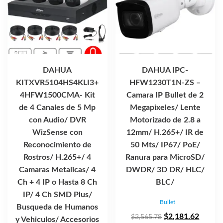
DAHUA
DAHUA IPC-
KITXVR5104HS4KLI3+
HFW1230T1N-ZS –
4HFW1500CMA- Kit
Camara IP Bullet de 2
de 4 Canales de 5 Mp
Megapixeles/ Lente
con Audio/ DVR
Motorizado de 2.8 a
WizSense con
12mm/ H.265+/ IR de
Reconocimiento de
50 Mts/ IP67/ PoE/
Rostros/ H.265+/ 4
Ranura para MicroSD/
Camaras Metalicas/ 4
DWDR/ 3D DR/ HLC/
Ch + 4 IP o Hasta 8 Ch
BLC/
IP/ 4 Ch SMD Plus/
Bullet
Busqueda de Humanos
El
El
$
2,181.62
$
3,565.78
y Vehiculos/ Accesorios