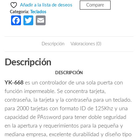
era:
es:
-
Añadir a la lista de deseos
Compare
Teclado
$987.16.
$590.70.
Categoría:
Teclados
para
Fa
T
E
control
ce
w
m
de
b
itt
ail
acceso
Descripción
Valoraciones (0)
para
o
er
tarjeta
o
Descripción
ID
k
a
DESCRIPCIÓN
prueba
YK-668
es un controlador de una sola puerta con
de
agua
función impermeable. Se concentra tarjeta,
para
contraseña, la tarjeta y la contraseña para un teclado.
2000
para 2000 tarjetas con formato ID de 125Khz y una
tarjetas
capacidad de PAssword para tener doble seguridad
ID
en la apertura y requerimientos para la pequeña y
y
mediana empresa, excelente durabilidad y diseño tipo
1