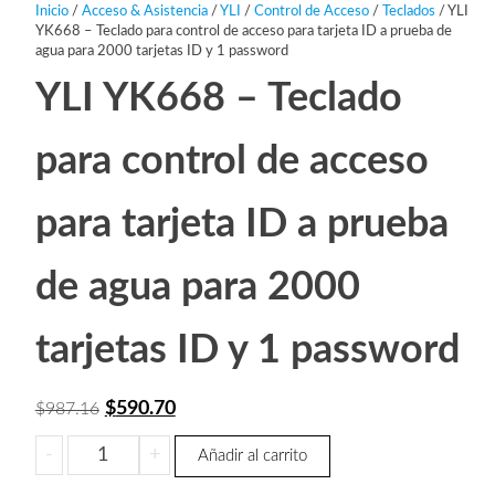
Inicio
/
Acceso & Asistencia
/
YLI
/
Control de Acceso
/
Teclados
/ YLI
YK668 – Teclado para control de acceso para tarjeta ID a prueba de
agua para 2000 tarjetas ID y 1 password
YLI YK668 – Teclado
para control de acceso
para tarjeta ID a prueba
de agua para 2000
tarjetas ID y 1 password
El
El
$
590.70
$
987.16
precio
precio
YLI
-
+
Añadir al carrito
original
actual
YK668