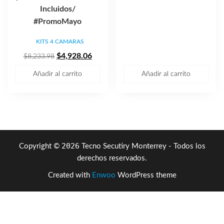
precio
precio
Incluidos/
original
actual
#PromoMayo
era:
es:
KITS 4 CAMARAS
$3,565.78.
$2,181
El
El
$
4,928.06
$
8,233.98
precio
precio
Añadir al carrito
Añadir al carrito
original
actual
era:
es:
$8,233.98.
$4,928.06.
2026
Copyright ©
Tecno Secutiry Monterrey - Todos los
derechos reservados.
Created with
Enwoo
WordPress theme