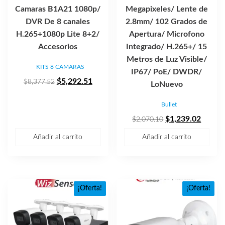
Camaras B1A21 1080p/
Megapixeles/ Lente de
DVR De 8 canales
2.8mm/ 102 Grados de
H.265+1080p Lite 8+2/
Apertura/ Microfono
Accesorios
Integrado/ H.265+/ 15
Metros de Luz Visible/
KITS 8 CAMARAS
IP67/ PoE/ DWDR/
El
El
$
5,292.51
$
8,377.52
LoNuevo
precio
precio
Bullet
original
actual
era:
es:
El
El
$
1,239.02
$
2,070.10
$8,377.52.
$5,292.51.
precio
precio
Añadir al carrito
Añadir al carrito
original
actual
era:
es:
$2,070.10.
$1,239
¡Oferta!
¡Oferta!