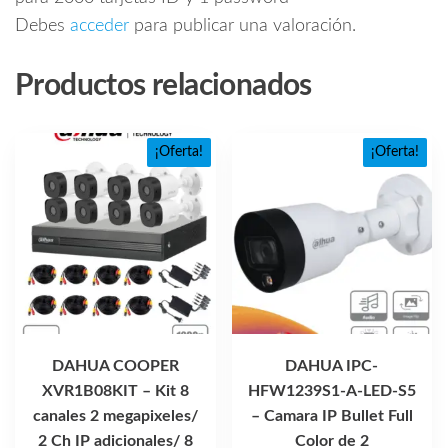
Debes
acceder
para publicar una valoración.
Productos relacionados
¡Oferta!
¡Oferta!
DAHUA COOPER
DAHUA IPC-
XVR1B08KIT – Kit 8
HFW1239S1-A-LED-S5
canales 2 megapixeles/
– Camara IP Bullet Full
2 Ch IP adicionales/ 8
Color de 2