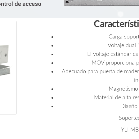
Característ
Carga soport
Voltaje dual
El voltaje estándar 
MOV proporciona pro
Adecuado para puerta de madera,
i
Magnetismo a
Material de alta re
Diseño 
Soportes
YLI M