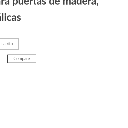
ara puertas de madera,
licas
 carrito
s
Compare