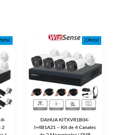
ferta!
¡Oferta!
+8-
DAHUA KITXVR1B04-
 2
I+4B1A21 – Kit de 4 Canales
r-I
de 2 Megapixeles/ DVR