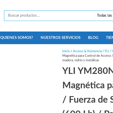
Tecno
Security
Monterrey
¿QUIENES SOMOS?
NUESTROS SERVICIOS
BLOG
TIE
Inicio
/
Acceso & Asistencia
/
YLI
/
Magnética para Control de Acceso /
madera, vidrio y metálicas
YLI YM280N
Magnética p
/ Fuerza de 