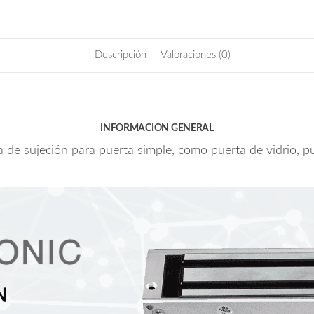
de
280
Kg
Descripción
Valoraciones (0)
(600
Lb)
/
Para
puertas
INFORMACION GENERAL
de
 de sujeción para puerta simple, como puerta de vidrio, p
madera,
vidrio
y
metálicas
cantidad