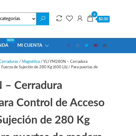
0
$0.00
NEW
NDA
MI CUENTA
Cerraduras
/
Magnética
/ YLI YM280N – Cerradura
 Fuerza de Sujeción de 280 Kg (600 Lb) / Para puertas de
 – Cerradura
ara Control de Acceso
Sujeción de 280 Kg