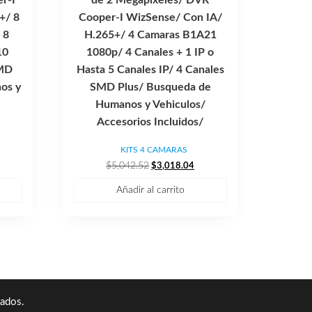
+/ 8
Cooper-I WizSense/ Con IA/
 8
H.265+/ 4 Camaras B1A21
10
1080p/ 4 Canales + 1 IP o
SMD
Hasta 5 Canales IP/ 4 Canales
os y
SMD Plus/ Busqueda de
Humanos y Vehiculos/
Accesorios Incluidos/
KITS 4 CAMARAS
El
El
$
5,042.52
$
3,018.04
ecio
precio
precio
Añadir al carrito
tual
original
actual
era:
es:
,322.39.
$5,042.52.
$3,018.04.
ados.