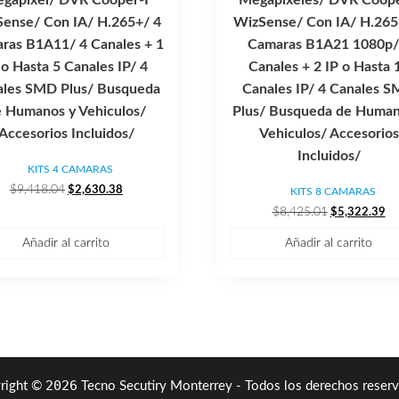
ense/ Con IA/ H.265+/ 4
WizSense/ Con IA/ H.265
ras B1A11/ 4 Canales + 1
Camaras B1A21 1080p/
 o Hasta 5 Canales IP/ 4
Canales + 2 IP o Hasta 
ales SMD Plus/ Busqueda
Canales IP/ 4 Canales 
 Humanos y Vehiculos/
Plus/ Busqueda de Human
Accesorios Incluidos/
Vehiculos/ Accesorios
Incluidos/
KITS 4 CAMARAS
El
El
$
9,418.04
$
2,630.38
KITS 8 CAMARAS
precio
precio
El
El
$
8,425.01
$
5,322.39
original
actual
precio
pr
era:
es:
Añadir al carrito
Añadir al carrito
original
ac
$9,418.04.
$2,630.38.
era:
es:
$8,425.01.
$5
2026
right ©
Tecno Secutiry Monterrey - Todos los derechos reserv