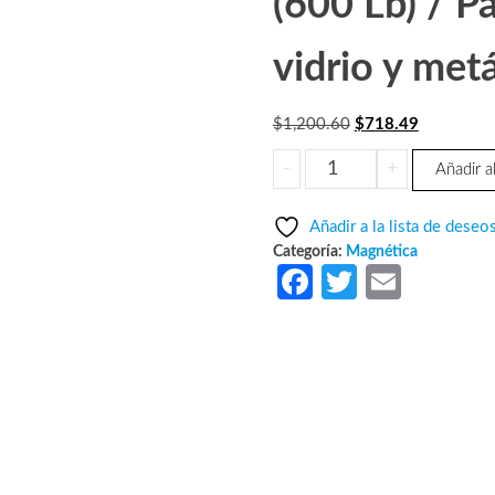
(600 Lb) / P
vidrio y metá
El
El
$
1,200.60
$
718.49
precio
precio
YLI
-
+
Añadir al
original
actual
YM280N
era:
es:
-
Añadir a la lista de deseo
$1,200.60.
$718.49.
Cerradura
Categoría:
Magnética
Magnética
Fa
T
E
para
ce
w
m
Control
b
itt
ail
de
Acceso
o
er
/
o
Fuerza
k
de
Sujeción