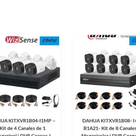
¡Oferta!
¡O
UA KITXVR1B04-I1MP –
DAHUA KITXVR1B08- I
Kit de 4 Canales de 1
B1A21- Kit de 8 Canales
gapixel/ DVR Cooper-I
Megapixeles/ DVR Coope