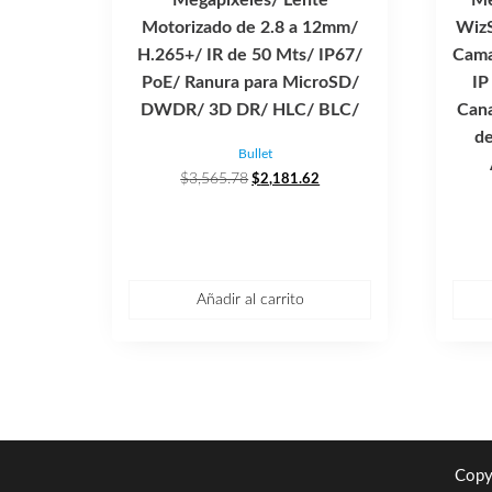
Motorizado de 2.8 a 12mm/
WizS
H.265+/ IR de 50 Mts/ IP67/
Cama
PoE/ Ranura para MicroSD/
IP
DWDR/ 3D DR/ HLC/ BLC/
Can
de
Bullet
El
El
$
3,565.78
$
2,181.62
precio
precio
original
actual
era:
es:
$3,565.78.
$2,181.62.
Añadir al carrito
Copy