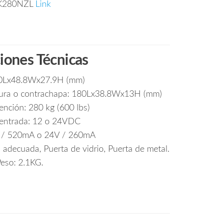
K280NZL
Link
ciones Técnicas
0Lx48.8Wx27.9H (mm)
dura o contrachapa: 180Lx38.8Wx13H (mm)
ención: 280 kg (600 lbs)
 entrada: 12 o 24VDC
V / 520mA o 24V / 260mA
 adecuada, Puerta de vidrio, Puerta de metal.
eso: 2.1KG.