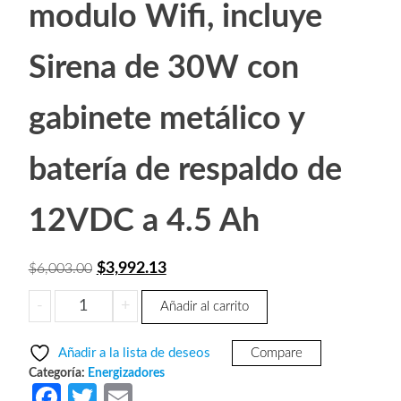
modulo Wifi, incluye
Sirena de 30W con
gabinete metálico y
batería de respaldo de
12VDC a 4.5 Ah
El
El
$
3,992.13
$
6,003.00
precio
precio
YONUSA
-
+
Añadir al carrito
original
actual
EYNG12001BAT
era:
es:
-
Añadir a la lista de deseos
Compare
Energizador
$6,003.00.
$3,992.13.
Categoría:
Energizadores
de
Fa
T
E