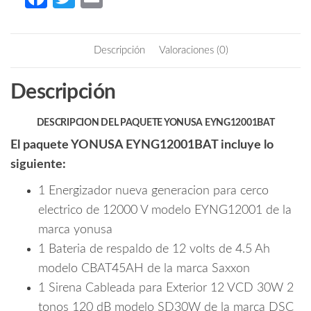
nueva
ce
w
m
generación
b
itt
ail
de12,000
Descripción
Valoraciones (0)
V
o
er
con
o
Descripción
hasta
k
2,500
metros
DESCRIPCION DEL PAQUETE YONUSA EYNG12001BAT
lineales,
El paquete YONUSA EYNG12001BAT incluye lo
compatible
siguiente:
con
modulo
1 Energizador nueva generacion para cerco
Wifi,
electrico de 12000 V modelo EYNG12001 de la
incluye
marca yonusa
Sirena
1 Bateria de respaldo de 12 volts de 4.5 Ah
de
modelo CBAT45AH de la marca Saxxon
30W
1 Sirena Cableada para Exterior 12 VCD 30W 2
con
gabinete
tonos 120 dB modelo SD30W de la marca DSC