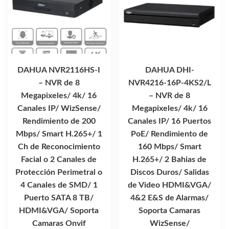
DAHUA NVR2116HS-I
DAHUA DHI-
– NVR de 8
NVR4216-16P-4KS2/L
Megapixeles/ 4k/ 16
– NVR de 8
Canales IP/ WizSense/
Megapixeles/ 4k/ 16
Rendimiento de 200
Canales IP/ 16 Puertos
Mbps/ Smart H.265+/ 1
PoE/ Rendimiento de
Ch de Reconocimiento
160 Mbps/ Smart
Facial o 2 Canales de
H.265+/ 2 Bahias de
Protección Perimetral o
Discos Duros/ Salidas
4 Canales de SMD/ 1
de Video HDMI&VGA/
Puerto SATA 8 TB/
4&2 E&S de Alarmas/
HDMI&VGA/ Soporta
Soporta Camaras
Camaras Onvif
WizSense/