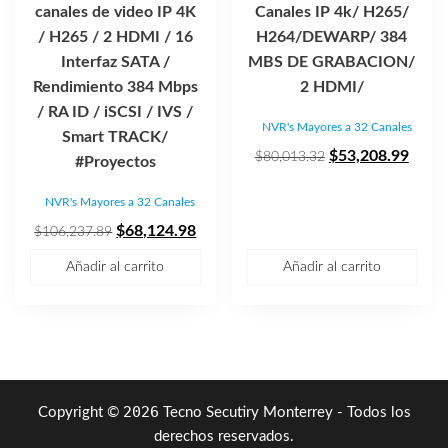
canales de video IP 4K
Canales IP 4k/ H265/
/ H265 / 2 HDMI / 16
H264/DEWARP/ 384
Interfaz SATA /
MBS DE GRABACION/
Rendimiento 384 Mbps
2 HDMI/
/ RA ID / iSCSI / IVS /
NVR's Mayores a 32 Canales
Smart TRACK/
El
El
$
53,208.99
$
80,013.32
#Proyectos
precio
preci
NVR's Mayores a 32 Canales
original
actua
El
El
era:
es:
$
68,124.98
$
106,237.89
precio
precio
$80,013.32.
$53,2
Añadir al carrito
Añadir al carrito
original
actual
era:
es:
$106,237.89.
$68,124.98.
2026
Copyright ©
Tecno Secutiry Monterrey - Todos los
derechos reservados.