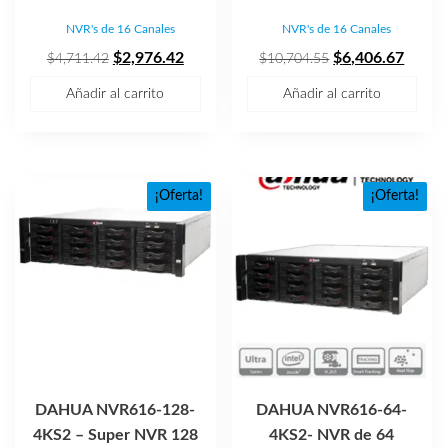
NVR's de 16 Canales
NVR's de 16 Canales
El
El
El
El
$
2,976.42
$
6,406.67
$
4,711.42
$
10,704.55
precio
precio
precio
precio
Añadir al carrito
Añadir al carrito
original
actual
original
actual
era:
es:
era:
es:
$4,711.42.
$2,976.42.
$10,704.55.
$6,40
¡Oferta!
¡Oferta!
DAHUA NVR616-128-
DAHUA NVR616-64-
4KS2 – Super NVR 128
4KS2- NVR de 64