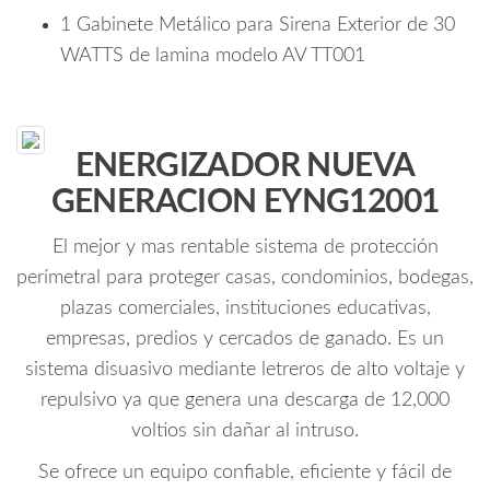
metálico
1 Gabinete Metálico para Sirena Exterior de 30
y
WATTS de lamina modelo AV TT001
batería
de
respaldo
de
ENERGIZADOR NUEVA
12VDC
GENERACION EYNG12001
a
4.5
El mejor y mas rentable sistema de protección
Ah
perímetral para proteger casas, condominios, bodegas,
cantidad
plazas comerciales, instituciones educativas,
empresas, predios y cercados de ganado. Es un
sistema disuasivo mediante letreros de alto voltaje y
repulsivo ya que genera una descarga de 12,000
voltios sin dañar al intruso.
Se ofrece un equipo confiable, eficiente y fácil de