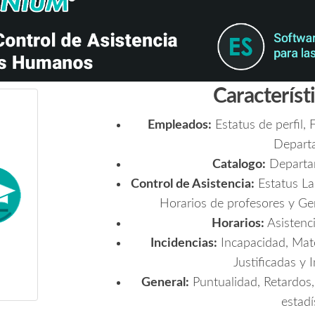
Característ
Empleados:
Estatus de perfil, 
Depart
Catalogo:
Departam
Control de Asistencia:
Estatus Lab
Horarios de profesores y Ge
Horarios:
Asistenci
Incidencias:
Incapacidad, Mate
Justificadas y 
General:
Puntualidad, Retardos,
estadí