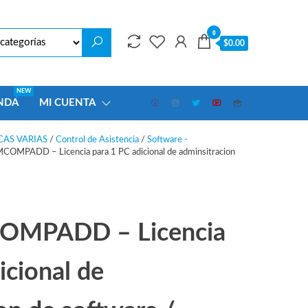
0
$0.00
NEW
NDA
MI CUENTA
AS VARIAS
/
Control de Asistencia
/
Software -
PADD – Licencia para 1 PC adicional de adminsitracion
OMPADD – Licencia
icional de