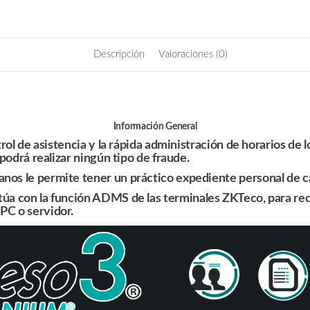
Vitalicia
cantidad
Descripción
Valoraciones (0)
Información General
trol de asistencia y la rápida administración de horarios de 
 podrá realizar ningún tipo de fraude.
nos le permite tener un práctico expediente personal de ca
ctúa con la función
ADMS
de las terminales
ZKTeco
, para re
PC o servidor.