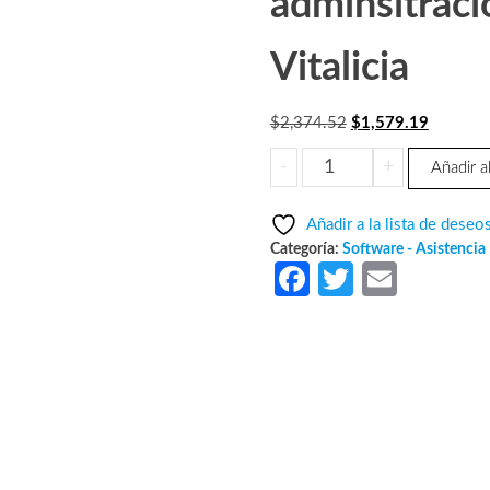
adminsitraci
Vitalicia
El
El
$
2,374.52
$
1,579.19
precio
precio
ZKACCESO
-
+
Añadir al
original
actual
TITANIUMCOMPADD
era:
es:
-
Añadir a la lista de deseo
$2,374.52.
$1,579.
Licencia
Categoría:
Software - Asistencia
para
Fa
T
E
1
ce
w
m
PC
b
itt
ail
adicional
de
o
er
adminsitracion
o
de
k
software
/