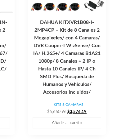
1N-
DAHUA KITXVR1B08-I-
e 2
2MP4CP – Kit de 8 Canales 2
Megapixeles/ con 4 Camaras/
mm/
DVR Cooper-I WizSense/ Con
P67/
IA/ H.265+/ 4 Camaras B1A21
SD/
1080p/ 8 Canales + 2 IP o
LC/
Hasta 10 Canales IP/ 4 Ch
SMD Plus/ Busqueda de
Humanos y Vehiculos/
Accesorios Incluidos/
ecio
tual
KITS 8 CAMARAS
El
El
$
5,660.96
$
3,576.19
,181.62.
precio
precio
Añadir al carrito
original
actual
era:
es:
$5,660.96.
$3,576.19.