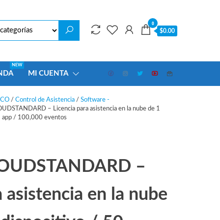
0
$0.00
NEW
NDA
MI CUENTA
ECO
/
Control de Asistencia
/
Software -
STANDARD – Licencia para asistencia en la nube de 1
 3 app / 100,000 eventos
LOUDSTANDARD –
a asistencia en la nube