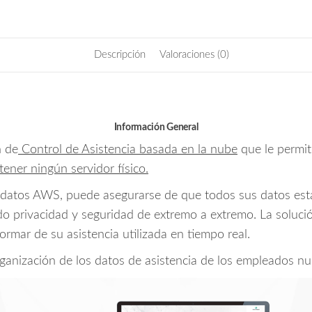
k
año
/
1
Descripción
Valoraciones (0)
dispositivo
/
50
usuarios
Información General
/
3
n de
Control de Asistencia basada en la nube
que le permit
app
 tener ningún servidor físico.
/
atos AWS, puede asegurarse de que todos sus datos están 
100,000
eventos
do privacidad y seguridad de extremo a extremo. La soluci
cantidad
rmar de su asistencia utilizada en tiempo real.
organización de los datos de asistencia de los empleados nun