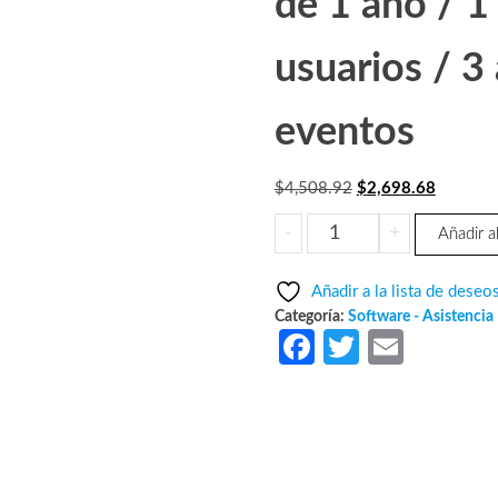
de 1 año / 1
usuarios / 3
eventos
El
El
$
4,508.92
$
2,698.68
precio
precio
ZKTECO
-
+
Añadir al
original
actual
BIOTIMECLOUDSTAND
era:
es:
-
Añadir a la lista de deseo
$4,508.92.
$2,698.
Licencia
Categoría:
Software - Asistencia
para
Fa
T
E
asistencia
ce
w
m
en
b
itt
ail
la
nube
o
er
de
o
1