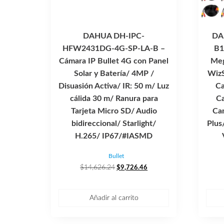
DAHUA DH-IPC-
DA
HFW2431DG-4G-SP-LA-B –
B1
Cámara IP Bullet 4G con Panel
Meg
Solar y Batería/ 4MP /
WizS
Disuasión Activa/ IR: 50 m/ Luz
Ca
cálida 30 m/ Ranura para
Ca
Tarjeta Micro SD/ Audio
Ca
bidireccional/ Starlight/
Plus
H.265/ IP67/#IASMD
Bullet
El
El
$
14,626.24
$
9,726.46
precio
precio
original
actual
era:
es:
Añadir al carrito
$14,626.24.
$9,726.46.