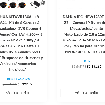
HUA KITXVR1B08- I+8-
DAHUA IPC-HFW1230T
A21- Kit de 8 Canales 2
ZS – Camara IP Bullet d
apixeles/ DVR Cooper-I
Megapixeles/ Lente
ense/ Con IA/ H.265+/ 8
Motorizado de 2.8 a 12
maras B1A21 1080p/ 8
H.265+/ IR de 50 Mts/ I
nales + 2 IP o Hasta 10
PoE/ Ranura para Micro
nales IP/ 4 Canales SMD
DWDR/ 3D DR/ HLC/ B
/ Busqueda de Humanos y
Bullet
Vehiculos/ Accesorios
El
El
$
3,565.78
$
2,181.62
Incluidos/
precio
pr
original
ac
KITS 8 CAMARAS
era:
es:
El
El
$
8,425.01
$
5,322.39
$3,565.78.
$2
precio
precio
Añadir al carrito
Añadir al carrito
original
actual
era:
es:
$8,425.01.
$5,322.39.