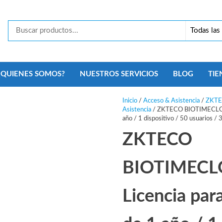
Tecno
Security
Monterrey
¿QUIENES SOMOS?
NUESTROS SERVICIOS
BLOG
TIE
Inicio
/
Acceso & Asistencia
/
ZKT
Asistencia
/ ZKTECO BIOTIMECLOUD
año / 1 dispositivo / 50 usuarios /
ZKTECO
BIOTIMEC
Licencia par