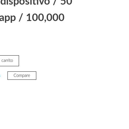
 dispositivo / 50
 app / 100,000
 carrito
ARD
s
Compare
68.