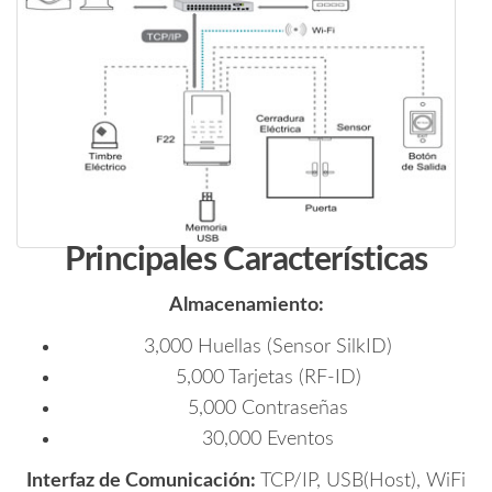
TCPIP
/
WiFi
/
ADMS
Gratis
/
Compatible
con
Biotime
Principales Características
PRO
cantidad
Almacenamiento:
3,000 Huellas (Sensor SilkID)
5,000 Tarjetas (RF-ID)
5,000 Contraseñas
30,000 Eventos
Interfaz de Comunicación:
TCP/IP, USB(Host), WiFi