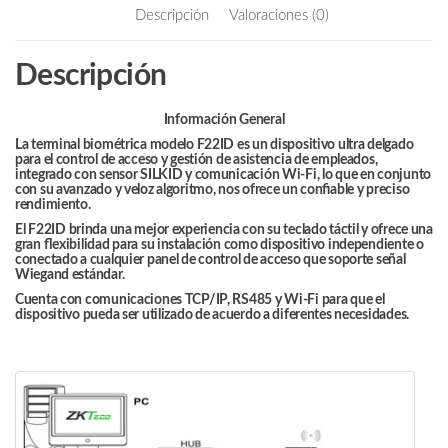
b
itt
ail
Descripción
Valoraciones (0)
/
o
er
3000
o
Descripción
Huellas
k
/
5000
Información General
Tarjetas
La terminal biométrica modelo
F22ID
es un dispositivo ultra delgado
para el control de acceso y gestión de asistencia de empleados,
ID
integrado con sensor SILKID y comunicación
Wi-Fi
, lo que en conjunto
/
con su avanzado y veloz algoritmo, nos ofrece un conﬁable y preciso
rendimiento.
Teclado
El
F22ID
brinda una mejor experiencia con su teclado táctil y ofrece una
Táctil
gran ﬂexibilidad para su instalación como dispositivo independiente o
conectado a cualquier panel de control de acceso que soporte señal
/
Wiegand estándar.
Sensor
Cuenta con comunicaciones TCP/IP, RS485 y
Wi-Fi
para que el
de
dispositivo pueda ser utilizado de acuerdo a diferentes necesidades.
Huella
SILK
ID
/
Conexión