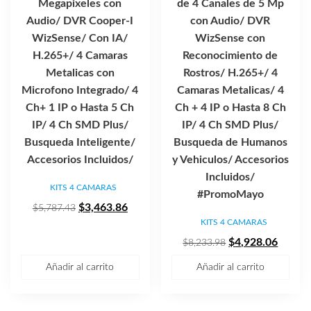
Megapixeles con
de 4 Canales de 5 Mp
Audio/ DVR Cooper-I
con Audio/ DVR
WizSense/ Con IA/
WizSense con
H.265+/ 4 Camaras
Reconocimiento de
Metalicas con
Rostros/ H.265+/ 4
Microfono Integrado/ 4
Camaras Metalicas/ 4
Ch+ 1 IP o Hasta 5 Ch
Ch + 4 IP o Hasta 8 Ch
IP/ 4 Ch SMD Plus/
IP/ 4 Ch SMD Plus/
Busqueda Inteligente/
Busqueda de Humanos
Accesorios Incluidos/
y Vehiculos/ Accesorios
Incluidos/
KITS 4 CAMARAS
#PromoMayo
El
El
$
3,463.86
$
5,787.43
KITS 4 CAMARAS
precio
precio
original
actual
El
El
$
4,928.06
$
8,233.98
era:
es:
precio
precio
Añadir al carrito
Añadir al carrito
$5,787.43.
$3,463.86.
original
actual
era:
es:
$8,233.98.
$4,928