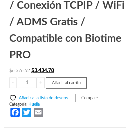
/ Conexión TCPIP / WiFi
/ ADMS Gratis /
Compatible con Biotime
PRO
El
El
$
3,434.78
$
6,376.52
precio
precio
ZKTECO
-
+
Añadir al carrito
original
actual
F22ID
era:
es:
-
Añadir a la lista de deseos
Compare
Control
$6,376.52.
$3,434.78.
Categoría:
Huella
de
Fa
T
E
Acceso
ce
w
m
y
Asistencia