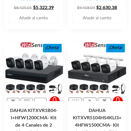
El
El
El
El
$
5,322.39
$
2,630.38
$
8,425.01
$
9,418.04
precio
precio
precio
precio
Añadir al carrito
Añadir al carrito
original
actual
original
actual
era:
es:
era:
es:
$8,425.01.
$5,322.39.
$9,418.04.
$2,630
¡Oferta!
¡Oferta!
DAHUA KITXVR1B04-
DAHUA
I+HFW1200CMA- Kit
KITXVR5104HS4KLI3+
de 4 Canales de 2
4HFW1500CMA- Kit