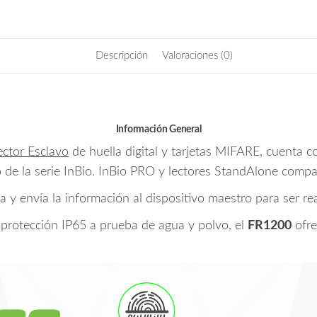
IP65
/
RS485
Descripción
Valoraciones (0)
/
LED
Indicador
de
Estado
Información General
/
ector Esclavo
de huella digital y tarjetas MIFARE, cuenta 
Compatible
de la serie InBio. InBio PRO y lectores StandAlone compat
con
Paneles
eta y envía la información al dispositivo maestro para ser rea
InBio
 protección IP65 a prueba de agua y polvo, el
FR1200
ofre
cantidad