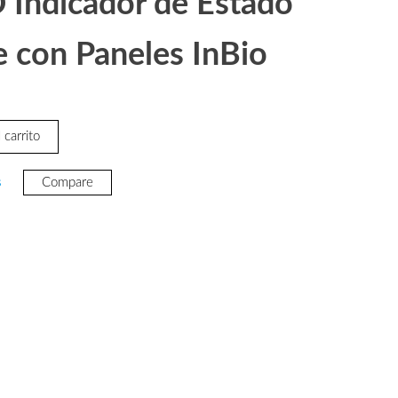
 Indicador de Estado
 con Paneles InBio
 carrito
s
Compare
51.