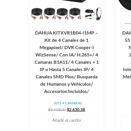
DAHUA KITXVR1B04-I1MP –
DAH
Kit de 4 Canales de 1
S5
Megapixel/ DVR Cooper-I
WizSense/ Con IA/ H.265+/ 4
Camaras B1A11/ 4 Canales + 1
IP o Hasta 5 Canales IP/ 4
Int
Canales SMD Plus/ Busqueda
Met
de Humanos y Vehiculos/
Accesorios Incluidos/
KITS 4 CAMARAS
El
El
$
9,418.04
$
2,630.38
precio
precio
Añadir al carrito
original
actual
era:
es: