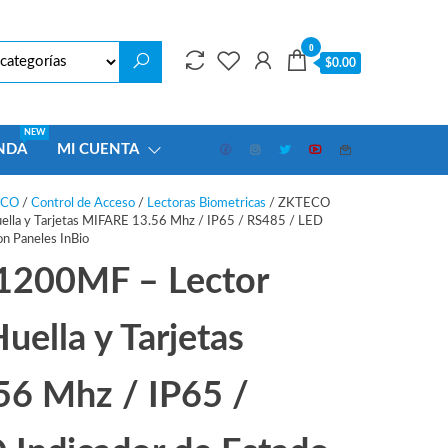
0
$0.00
NEW
NDA
MI CUENTA
ECO
/
Control de Acceso
/
Lectoras Biometricas
/ ZKTECO
lla y Tarjetas MIFARE 13.56 Mhz / IP65 / RS485 / LED
on Paneles InBio
200MF – Lector
uella y Tarjetas
6 Mhz / IP65 /