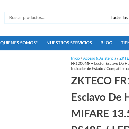
Tecno
Security
Monterrey
¿QUIENES SOMOS?
NUESTROS SERVICIOS
BLOG
TIE
Inicio
/
Acceso & Asistencia
/
ZKT
FR1200MF – Lector Esclavo De Hue
Indicador de Estado / Compatible c
ZKTECO FR1
Esclavo De H
MIFARE 13.5