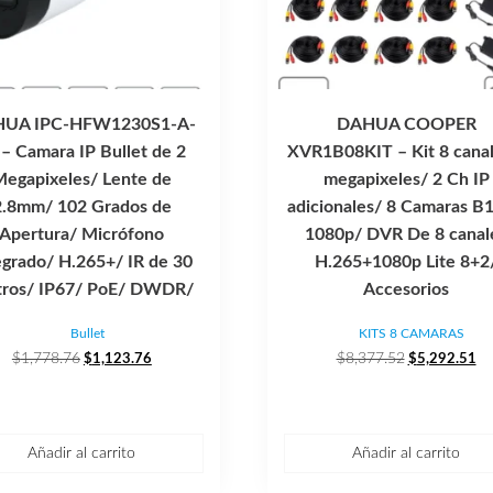
UA IPC-HFW1230S1-A-
DAHUA COOPER
 – Camara IP Bullet de 2
XVR1B08KIT – Kit 8 canal
Megapixeles/ Lente de
megapixeles/ 2 Ch IP
2.8mm/ 102 Grados de
adicionales/ 8 Camaras B
Apertura/ Micrófono
1080p/ DVR De 8 canal
egrado/ H.265+/ IR de 30
H.265+1080p Lite 8+2
ros/ IP67/ PoE/ DWDR/
Accesorios
Bullet
KITS 8 CAMARAS
El
El
El
El
$
1,778.76
$
8,377.52
$
1,123.76
$
5,292.51
precio
precio
precio
pr
original
actual
original
ac
era:
es:
era:
es:
$1,778.76.
$1,123.76.
$8,377.52.
$5
Añadir al carrito
Añadir al carrito