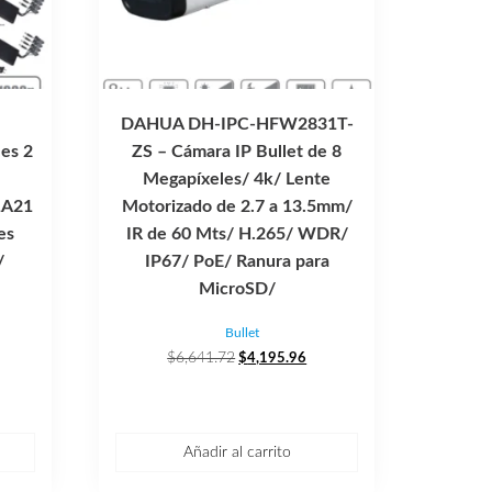
DAHUA DH-IPC-HFW2831T-
es 2
ZS – Cámara IP Bullet de 8
Megapíxeles/ 4k/ Lente
1A21
Motorizado de 2.7 a 13.5mm/
es
IR de 60 Mts/ H.265/ WDR/
/
IP67/ PoE/ Ranura para
MicroSD/
Bullet
El
El
$
6,641.72
$
4,195.96
ecio
precio
precio
tual
original
actual
era:
es:
,292.51.
$6,641.72.
$4,195.96.
Añadir al carrito