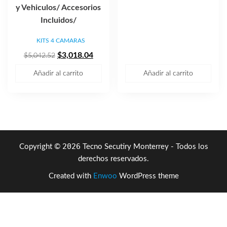
precio
precio
y Vehiculos/ Accesorios
original
actual
Incluidos/
era:
es:
KITS 4 CAMARAS
$2,479.37.
$1,483
El
El
$
3,018.04
$
5,042.52
precio
precio
Añadir al carrito
Añadir al carrito
original
actual
era:
es:
$5,042.52.
$3,018.04.
2026
Copyright ©
Tecno Secutiry Monterrey - Todos los
derechos reservados.
Created with
Enwoo
WordPress theme