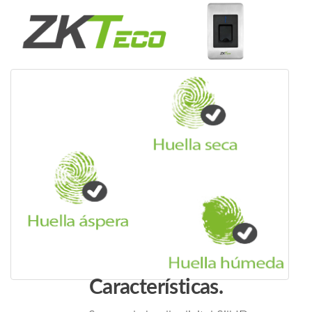
/
RS485
y
Led
Indicador
de
Estado
/
Compatible
con
Paneles
InBio
cantidad
Características.