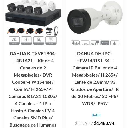
DAHUA KITXVR1B04-
DAHUA DH-IPC-
I+4B1A21 – Kit de 4
HFW1431S1-S4 –
Canales de 2
Cámara IP Bullet de 4
Megapixeles/ DVR
Megapixeles/ H.265+/
Cooper-I WizSense/
Lente de 2.8mm/ 93
Con IA/ H.265+/ 4
Grados de Apertura/ IR
Camaras B1A21 1080p/
de 30 Metros/ 30 FPS/
4 Canales + 1 IP o
WDR/ IP67/
Hasta 5 Canales IP/ 4
Bullet
Canales SMD Plus/
El
El
$
1,483.94
$
2,479.37
Busqueda de Humanos