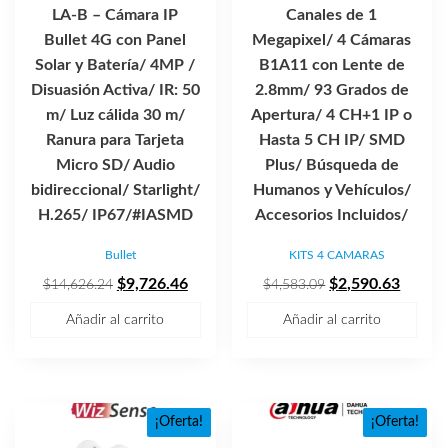
LA-B – Cámara IP
Canales de 1
Bullet 4G con Panel
Megapixel/ 4 Cámaras
Solar y Batería/ 4MP /
B1A11 con Lente de
Disuasión Activa/ IR: 50
2.8mm/ 93 Grados de
m/ Luz cálida 30 m/
Apertura/ 4 CH+1 IP o
Ranura para Tarjeta
Hasta 5 CH IP/ SMD
Micro SD/ Audio
Plus/ Búsqueda de
bidireccional/ Starlight/
Humanos y Vehículos/
H.265/ IP67/#IASMD
Accesorios Incluidos/
Bullet
KITS 4 CAMARAS
El
El
El
El
$
9,726.46
$
2,590.63
$
14,626.24
$
4,583.09
precio
precio
precio
precio
Añadir al carrito
Añadir al carrito
original
actual
original
actual
era:
es:
era:
es:
$14,626.24.
$9,726.46.
$4,583.09.
$2,590
¡Oferta!
¡Oferta!