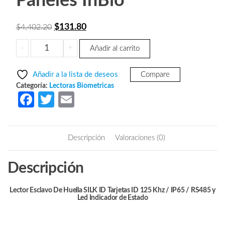
Paneles InBio
El
El
$
131.80
$
4,402.20
precio
precio
ZKTECO
-
+
Añadir al carrito
original
actual
FR1500WP
era:
es:
-
Añadir a la lista de deseos
Compare
Lector
$4,402.20.
$131.80.
Categoría:
Lectoras Biometricas
Esclavo
Fa
T
E
De
ce
w
m
Huella
b
itt
ail
SILK
Descripción
Valoraciones (0)
ID
o
er
Tarjetas
o
Descripción
ID
k
125
Khz
Lector Esclavo De Huella SILK ID Tarjetas ID 125 Khz / IP65 / RS485 y
Led Indicador de Estado
/
IP65