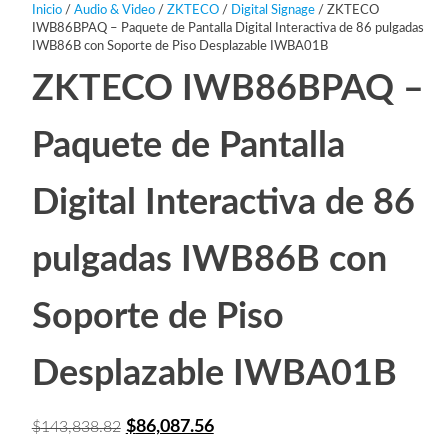
Inicio
/
Audio & Video
/
ZKTECO
/
Digital Signage
/ ZKTECO
IWB86BPAQ – Paquete de Pantalla Digital Interactiva de 86 pulgadas
IWB86B con Soporte de Piso Desplazable IWBA01B
ZKTECO IWB86BPAQ –
Paquete de Pantalla
Digital Interactiva de 86
pulgadas IWB86B con
Soporte de Piso
Desplazable IWBA01B
El
El
$
86,087.56
$
143,838.82