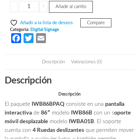
precio
precio
ZKTECO
-
+
Añadir al carrito
original
actual
IWB86BPAQ
era:
es:
-
Añadir a la lista de deseos
Compare
Paquete
$143,838.82.
$86,087.56.
Categoría:
Digital Signage
de
Fa
T
E
Pantalla
ce
w
m
Digital
b
itt
ail
Interactiva
Descripción
Valoraciones (0)
de
o
er
86
o
Descripción
pulgadas
k
IWB86B
con
Descripción
Soporte
El paquete
IWB86BPAQ
consiste en una
pantalla
de
interactiva
de
86″
modelo
IWB86B
con un s
oporte
Piso
móvil desplazable
modelo
IWBA01B
. El soporte
Desplazable
cuenta con
4 Ruedas deslizantes
que permiten mover
IWBA01B
cantidad