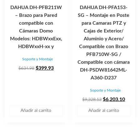
DAHUA DH-PFB211W
DAHUA DH-PFA153-
– Brazo para Pared
SG – Montaje en Poste
compatible con
para Camaras PTZ y
Cámaras Domo
Cajas de Exterior/
Modelos: HDBWxxExx,
Aluminio y Acero/
HDBWxxH-xx y
Compatible con Brazo
PFB710W-SG /
Soporte y Montaje
Compatible con cámara
El
El
$
399.93
$
634.98
DH-PSDW81642ML-
precio
precio
A360-D237
original
actual
Soporte y Montaje
era:
es:
$634.98.
$399.93.
El
El
$
6,203.10
$
9,328.13
precio
precio
Añadir al carrito
Añadir al carrito
original
actual
era:
es:
$9,328.13.
$6,203