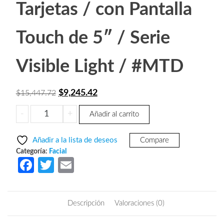
Tarjetas / con Pantalla
Touch de 5″ / Serie
Visible Light / #MTD
El
El
$
9,245.42
$
15,447.72
precio
precio
ZKTECO
-
+
Añadir al carrito
original
actual
SpeedFaceH5
era:
es:
Android-
Añadir a la lista de deseos
Compare
Control
$15,447.72.
$9,245.42.
Categoría:
Facial
de
Fa
T
E
Acceso
ce
w
m
y
b
itt
ail
Asistencia
Descripción
Valoraciones (0)
Multibiometrico
o
er
/