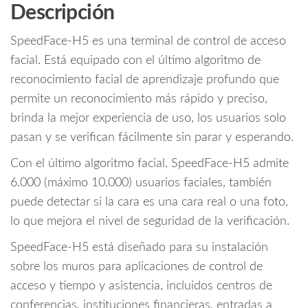
o
Descripción
10000
k
Usuarios
SpeedFace-H5 es una terminal de control de acceso
/
6000
facial. Está equipado con el último algoritmo de
Rostros
reconocimiento facial de aprendizaje profundo que
/10000
permite un reconocimiento más rápido y preciso,
Huellas
brinda la mejor experiencia de uso, los usuarios solo
/
pasan y se veriﬁcan fácilmente sin parar y esperando.
10000
Tarjetas
Con el último algoritmo facial, SpeedFace-H5 admite
/
6.000 (máximo 10.000) usuarios faciales, también
con
puede detectar si la cara es una cara real o una foto,
Pantalla
lo que mejora el nivel de seguridad de la veriﬁcación.
Touch
de
SpeedFace-H5 está diseñado para su instalación
5"
sobre los muros para aplicaciones de control de
/
acceso y tiempo y asistencia, incluidos centros de
Serie
conferencias, instituciones ﬁnancieras, entradas a
Visible