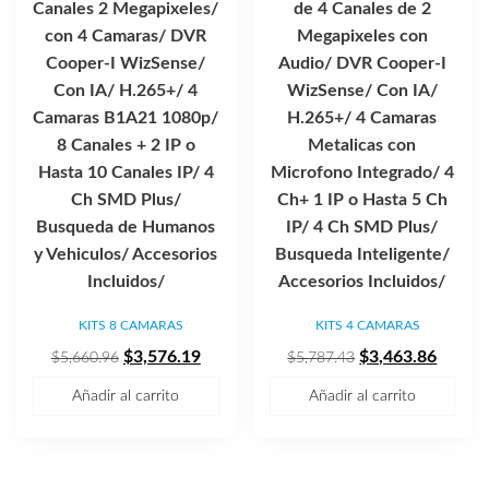
Canales 2 Megapixeles/
de 4 Canales de 2
con 4 Camaras/ DVR
Megapixeles con
Cooper-I WizSense/
Audio/ DVR Cooper-I
Con IA/ H.265+/ 4
WizSense/ Con IA/
Camaras B1A21 1080p/
H.265+/ 4 Camaras
8 Canales + 2 IP o
Metalicas con
Hasta 10 Canales IP/ 4
Microfono Integrado/ 4
Ch SMD Plus/
Ch+ 1 IP o Hasta 5 Ch
Busqueda de Humanos
IP/ 4 Ch SMD Plus/
y Vehiculos/ Accesorios
Busqueda Inteligente/
Incluidos/
Accesorios Incluidos/
KITS 8 CAMARAS
KITS 4 CAMARAS
El
El
El
El
$
3,576.19
$
3,463.86
$
5,660.96
$
5,787.43
precio
precio
precio
precio
Añadir al carrito
Añadir al carrito
original
actual
original
actual
era:
es:
era:
es:
$5,660.96.
$3,576.19.
$5,787.43.
$3,463