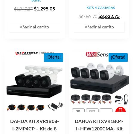
Bullet
KITS 4 CAMARAS
El
El
$
1,295.05
$
1,947.37
precio
precio
El
El
$
3,632.75
$
6,069.70
original
actual
precio
precio
Añadir al carrito
Añadir al carrito
era:
es:
original
actual
$1,947.37.
$1,295.05.
era:
es:
$6,069.70.
$3,632
¡Oferta!
¡Oferta!
DAHUA KITXVR1B08-
DAHUA KITXVR1B04-
I-2MP4CP – Kit de 8
I+HFW1200CMA- Kit