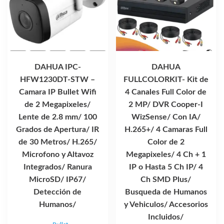
DAHUA IPC-
DAHUA
HFW1230DT-STW –
FULLCOLORKIT- Kit de
Camara IP Bullet Wifi
4 Canales Full Color de
de 2 Megapixeles/
2 MP/ DVR Cooper-I
Lente de 2.8 mm/ 100
WizSense/ Con IA/
Grados de Apertura/ IR
H.265+/ 4 Camaras Full
de 30 Metros/ H.265/
Color de 2
Microfono y Altavoz
Megapixeles/ 4 Ch + 1
Integrados/ Ranura
IP o Hasta 5 Ch IP/ 4
MicroSD/ IP67/
Ch SMD Plus/
Detección de
Busqueda de Humanos
Humanos/
y Vehiculos/ Accesorios
Incluidos/