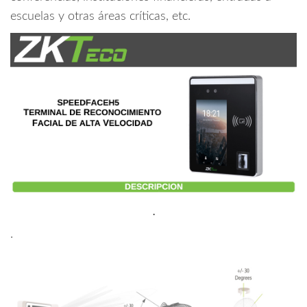
Light
escuelas y otras áreas críticas, etc.
/
#MTD
cantidad
.
.