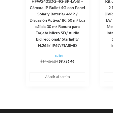
HFW2431DG-4G-SP-LA-B –
Kit 
Cámara IP Bullet 4G con Panel
2 
Solar y Batería/ 4MP /
DVR 
Disuasión Activa/ IR: 50 m/ Luz
IA/
cálida 30 m/ Ranura para
Meg
Tarjeta Micro SD/ Audio
Int
bidireccional/ Starlight/
H.265/ IP67/#IASMD
I
Bullet
El
El
$
14,626.24
$
9,726.46
precio
precio
original
actual
era:
es:
Añadir al carrito
$14,626.24.
$9,726.46.