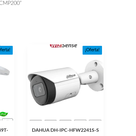
a CMP200”
ferta!
¡Oferta!
9T-
DAHUA DH-IPC-HFW2241S-S