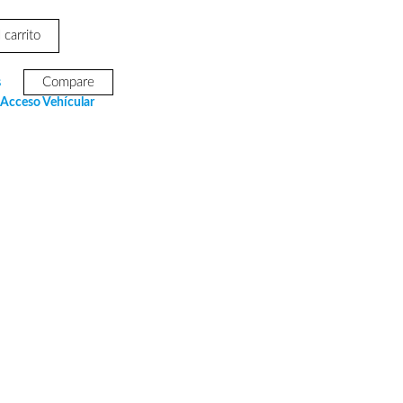
 carrito
s
Compare
51.
 Acceso Vehícular