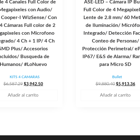
de 4 Canales Full Color de
ASE-LED – Cámara IP Bul
Megapixeles con Audio/
Full Color de 4 Megapixe
Cooper-I WizSense/ Con
Lente de 2.8 mm/ 60 Met
 4 Cámaras Full color de 2
de Iluminación/ Micróf
apixeles con Microfono
Integrado/ Detección Fac
egrado/ 4 Ch + 1 IP/ 4 Ch
Conteo de Personas/
SMD Plus/ Accesorios
Protección Perimetral/ e
ncluidos/ Busqueda de
IP67/ E&S de Alarma/ Ra
Humanos/ #LoNuevo
para Micro SD
KITS 4 CAMARAS
Bullet
El
El
El
El
$
6,587.29
$
9,880.40
$
3,942.50
$
5,913.36
precio
precio
precio
pr
Añadir al carrito
Añadir al carrito
original
actual
original
ac
era:
es:
era:
es:
$6,587.29.
$3,942.50.
$9,880.40.
$5