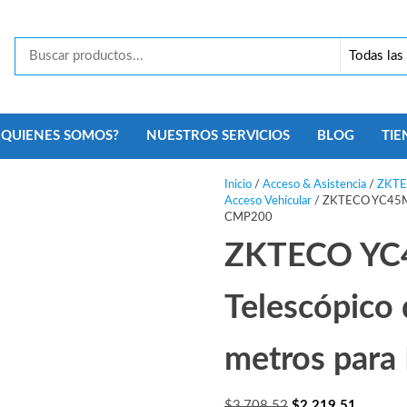
Tecno
Security
Monterrey
¿QUIENES SOMOS?
NUESTROS SERVICIOS
BLOG
TIE
Inicio
/
Acceso & Asistencia
/
ZKT
Acceso Vehícular
/ ZKTECO YC45M – 
CMP200
ZKTECO YC4
Telescópico 
metros para
El
El
$
3,708.52
$
2,219.51