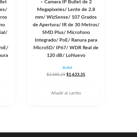
let
– Camara IP Bullet de 2
les/
Megapixeles/ Lente de 2.8
ros
mm/ WizSense/ 107 Grados
ono
de Apertura/ IR de 30 Metros/
ial/
SMD Plus/ Microfono
Integrado/ PoE/ Ranura para
PoE/
MicroSD/ IP67/ WDR Real de
nura
120 dB/ LoNuevo
Bullet
El
El
$
2,585.29
$
1,633.35
precio
precio
original
actual
ecio
era:
es:
Añadir al carrito
tual
$2,585.29.
$1,633.35.
,913.36.