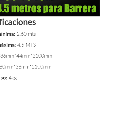
ficaciones
mínima:
2.60 mts
máxima
: 4.5 MTS
86mm*44mm*2100mm
 80mm*38mm*2100mm
so:
4kg