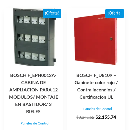
$32,789.72.
$21,805.30.
¡Oferta!
¡Oferta!
BOSCH F_EPH0012A-
BOSCH F_D8109 –
CABINA DE
Gabinete color rojo /
AMPLIACION PARA 12
Contra incendios /
MODULOS/ MONTAJE
Certificacion UL
EN BASTIDOR/ 3
Paneles de Control
RIELES
El
El
$
2,155.74
$
3,241.62
Paneles de Control
precio
precio