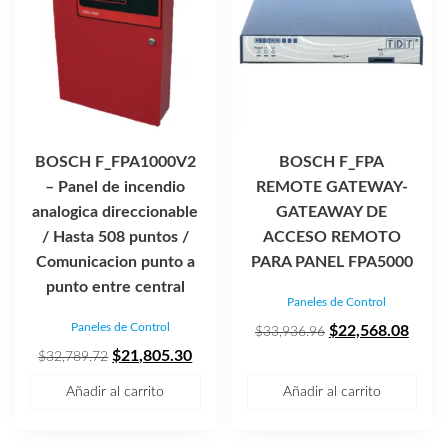
BOSCH F_FPA1000V2
BOSCH F_FPA
– Panel de incendio
REMOTE GATEWAY-
analogica direccionable
GATEAWAY DE
/ Hasta 508 puntos /
ACCESO REMOTO
Comunicacion punto a
PARA PANEL FPA5000
punto entre central
Paneles de Control
Paneles de Control
El
El
$
22,568.08
$
33,936.96
El
El
precio
preci
$
21,805.30
$
32,789.72
precio
precio
original
actua
Añadir al carrito
Añadir al carrito
original
actual
era:
es:
era:
es:
$33,936.96.
$22,5