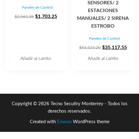
SENSORES/ 2
Paneles de Control
ESTACIONES
El
El
$
1,703.25
$
2,561.28
MANUALES/ 2 SIRENA
precio
precio
ESTROBO
original
actual
Paneles de Control
era:
es:
$2,561.28.
$1,703.25.
El
El
$
35,117.55
$
51,121.20
precio
preci
Añadir al carrito
Añadir al carrito
original
actua
era:
es:
$51,121.20.
$35,1
2026
Copyright ©
Tecno Secutiry Monterrey - Todos los
derechos reservados.
Created with
Enwoo
WordPress theme