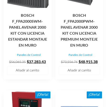
BOSCH
BOSCH
F_FPA2000SWM-
F_FPA2000PWM-
PANEL AVENAR 2000
PANEL AVENAR 2000
KIT CON LICENCIA
KIT CON LICENCIA
ESTANDAR MONTAJE
PREMIUM MONTEJE
EN MURO
EN MURO
Paneles de Control
Paneles de Control
El
El
El
El
$
37,283.43
$
48,915.38
$
56,065.35
$
73,556.76
precio
precio
precio
preci
Añadir al carrito
Añadir al carrito
original
actual
original
actua
era:
es:
era:
es:
$56,065.35.
$37,283.43.
$73,556.76.
$48,9
¡Oferta!
¡Oferta!