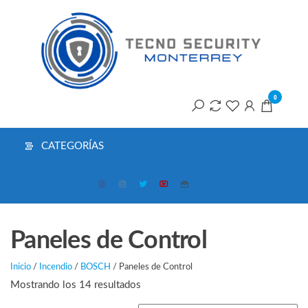
Saltar
T
al
contenido
S
M
0
CATEGORÍAS
Paneles de Control
Inicio
/
Incendio
/
BOSCH
/ Paneles de Control
Ordenado
Mostrando los 14 resultados
por