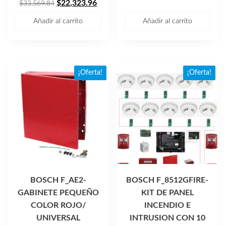
El
El
original
actual
$
22,323.96
$
33,569.84
precio
precio
era:
es:
Añadir al carrito
Añadir al carrito
original
actual
$3,241.62.
$2,155
era:
es:
$33,569.84.
$22,323.96.
¡Oferta!
¡Oferta!
BOSCH F_AE2-
BOSCH F_8512GFIRE-
GABINETE PEQUEÑO
KIT DE PANEL
COLOR ROJO/
INCENDIO E
UNIVERSAL
INTRUSION CON 10