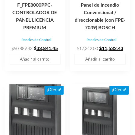
F_FPE8000PPC-
Panel de incendio
CONTROLADOR DE
Convencional /
PANEL LICENCIA
direccionable (con FPE-
PREMIUM
7039) BOSCH
Paneles de Control
Paneles de Control
El
El
El
El
$
33,841.45
$
11,532.43
$
50,889.43
$
17,342.00
precio
precio
precio
preci
Añadir al carrito
Añadir al carrito
original
actual
original
actua
era:
es:
era:
es:
$50,889.43.
$33,841.45.
$17,342.00.
$11,5
¡Oferta!
¡Oferta!