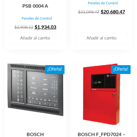
Paneles de Control
PSB 0004 A
El
El
$
20,680.47
$
31,098.47
Paneles de Control
precio
preci
El
El
original
actua
$
1,934.03
$
2,908.12
precio
precio
era:
es:
Añadir al carrito
Añadir al carrito
original
actual
$31,098.47.
$20,6
era:
es:
$2,908.12.
$1,934.03.
¡Oferta!
¡Oferta!
BOSCH
BOSCH F_FPD7024 –