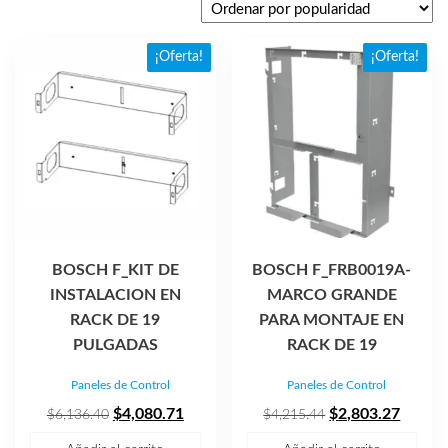
popularidad
¡Oferta!
¡Oferta!
BOSCH F_KIT DE
BOSCH F_FRB0019A-
INSTALACION EN
MARCO GRANDE
RACK DE 19
PARA MONTAJE EN
PULGADAS
RACK DE 19
Paneles de Control
Paneles de Control
El
El
El
El
$
4,080.71
$
2,803.27
$
6,136.40
$
4,215.44
precio
precio
precio
precio