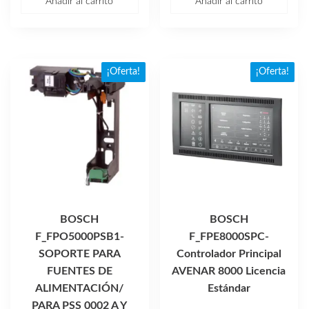
Añadir al carrito
Añadir al carrito
original
actual
original
actual
era:
es:
era:
es:
$6,136.40.
$4,080.71.
$4,215.44.
$2,803
¡Oferta!
¡Oferta!
BOSCH
BOSCH
F_FPO5000PSB1-
F_FPE8000SPC-
SOPORTE PARA
Controlador Principal
FUENTES DE
AVENAR 8000 Licencia
ALIMENTACIÓN/
Estándar
PARA PSS 0002 A Y