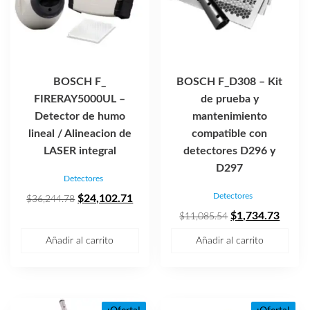
BOSCH F_
BOSCH F_D308 – Kit
FIRERAY5000UL –
de prueba y
Detector de humo
mantenimiento
lineal / Alineacion de
compatible con
LASER integral
detectores D296 y
D297
Detectores
Detectores
El
El
$
24,102.71
$
36,244.78
precio
precio
El
El
$
1,734.73
$
11,085.54
original
actual
precio
precio
Añadir al carrito
Añadir al carrito
era:
es:
original
actual
$36,244.78.
$24,102.71.
era:
es:
$11,085.54.
$1,73