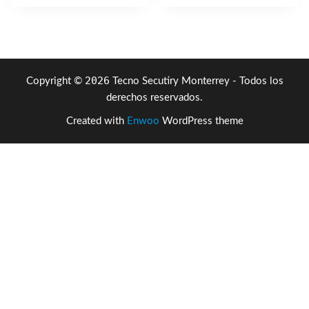
era:
es:
$2,881.44.
$1,916
2026
Copyright ©
Tecno Secutiry Monterrey - Todos los
derechos reservados.
Created with
Enwoo
WordPress theme