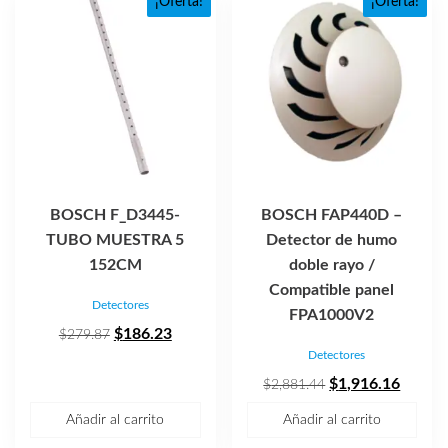
¡Oferta!
¡Oferta!
BOSCH F_D3445-
BOSCH FAP440D –
TUBO MUESTRA 5
Detector de humo
152CM
doble rayo /
Compatible panel
Detectores
FPA1000V2
El
El
$
186.23
$
279.87
Detectores
precio
precio
original
actual
El
El
$
1,916.16
$
2,881.44
era:
es:
precio
precio
Añadir al carrito
Añadir al carrito
$279.87.
$186.23.
original
actual