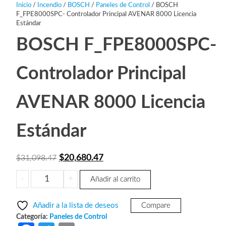
Inicio
/
Incendio
/
BOSCH
/
Paneles de Control
/ BOSCH
F_FPE8000SPC- Controlador Principal AVENAR 8000 Licencia
Estándar
BOSCH F_FPE8000SPC-
Controlador Principal
AVENAR 8000 Licencia
Estándar
El
El
$
20,680.47
$
31,098.47
precio
precio
BOSCH
-
+
Añadir al carrito
original
actual
F_FPE8000SPC-
era:
es:
Controlador
Añadir a la lista de deseos
Compare
Principal
$31,098.47.
$20,680.47.
Categoría:
Paneles de Control
AVENAR