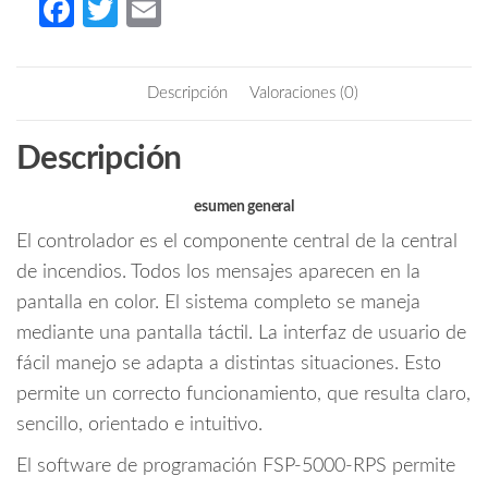
Fa
T
E
8000
ce
w
m
Licencia
b
itt
ail
Estándar
Descripción
Valoraciones (0)
cantidad
o
er
o
Descripción
k
esumen general
El controlador es el componente central de la central
de incendios. Todos los mensajes aparecen en la
pantalla en color. El sistema completo se maneja
mediante una pantalla táctil. La interfaz de usuario de
fácil manejo se adapta a distintas situaciones. Esto
permite un correcto funcionamiento, que resulta claro,
sencillo, orientado e intuitivo.
El software de programación FSP-5000-RPS permite