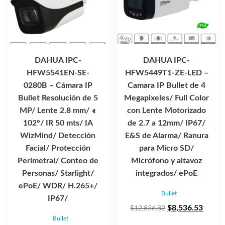
DAHUA IPC-
DAHUA IPC-
HFW5541EN-SE-
HFW5449T1-ZE-LED –
0280B – Cámara IP
Camara IP Bullet de 4
Bullet Resolución de 5
Megapixeles/ Full Color
MP/ Lente 2.8 mm/ ∢
con Lente Motorizado
102°/ IR 50 mts/ IA
de 2.7 a 12mm/ IP67/
WizMind/ Detección
E&S de Alarma/ Ranura
Facial/ Protección
para Micro SD/
Perimetral/ Conteo de
Micrófono y altavoz
Personas/ Starlight/
integrados/ ePoE
ePoE/ WDR/ H.265+/
Bullet
IP67/
El
El
$
8,536.53
$
12,836.82
Bullet
precio
precio