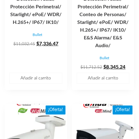
Protección Perimetral/
Protección Perimetral/
Starlight/ ePoE/ WDR/
Conteo de Personas/
H.265+/ IP67/ IK10/
Starlight/ ePoE/ WDR/
H.265+/ IP67/ IK10/
Bullet
E&S Alarma/ E&S
El
El
$
7,336.47
$
11,032.45
Audio/
precio
precio
Bullet
original
actual
era:
es:
El
El
$
8,345.24
$
11,712.52
$11,032.45.
$7,336.47.
precio
precio
Añadir al carrito
Añadir al carrito
original
actual
era:
es:
$11,712.52.
$8,34
¡Oferta!
¡Oferta!