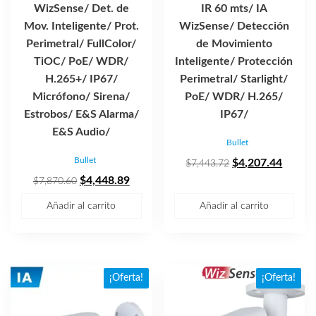
WizSense/ Det. de
IR 60 mts/ IA
Mov. Inteligente/ Prot.
WizSense/ Detección
Perimetral/ FullColor/
de Movimiento
TiOC/ PoE/ WDR/
Inteligente/ Protección
H.265+/ IP67/
Perimetral/ Starlight/
Micrófono/ Sirena/
PoE/ WDR/ H.265/
Estrobos/ E&S Alarma/
IP67/
E&S Audio/
Bullet
Bullet
El
El
$
4,207.44
$
7,443.72
El
El
precio
precio
$
4,448.89
$
7,870.60
precio
precio
original
actual
Añadir al carrito
Añadir al carrito
original
actual
era:
es:
era:
es:
$7,443.72.
$4,207
$7,870.60.
$4,448.89.
¡Oferta!
¡Oferta!