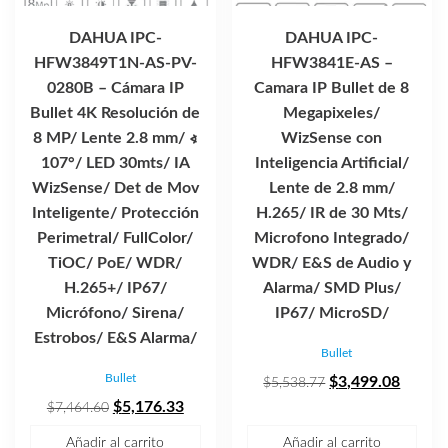
DAHUA IPC-
DAHUA IPC-
HFW3849T1N-AS-PV-
HFW3841E-AS –
0280B – Cámara IP
Camara IP Bullet de 8
Bullet 4K Resolución de
Megapixeles/
8 MP/ Lente 2.8 mm/ ∢
WizSense con
107°/ LED 30mts/ IA
Inteligencia Artificial/
WizSense/ Det de Mov
Lente de 2.8 mm/
Inteligente/ Protección
H.265/ IR de 30 Mts/
Perimetral/ FullColor/
Microfono Integrado/
TiOC/ PoE/ WDR/
WDR/ E&S de Audio y
H.265+/ IP67/
Alarma/ SMD Plus/
Micrófono/ Sirena/
IP67/ MicroSD/
Estrobos/ E&S Alarma/
Bullet
Bullet
El
El
$
3,499.08
$
5,538.77
El
El
precio
precio
$
5,176.33
$
7,464.60
precio
precio
original
actual
Añadir al carrito
Añadir al carrito