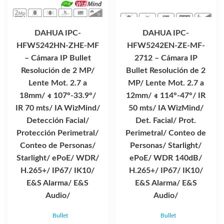
DAHUA IPC-
DAHUA IPC-
HFW5242HN-ZHE-MF
HFW5242EN-ZE-MF-
– Cámara IP Bullet
2712 – Cámara IP
Resolución de 2 MP/
Bullet Resolución de 2
Lente Mot. 2.7 a
MP/ Lente Mot. 2.7 a
18mm/ ∢ 107°-33.9°/
12mm/ ∢ 114°-47°/ IR
IR 70 mts/ IA WizMind/
50 mts/ IA WizMind/
Detección Facial/
Det. Facial/ Prot.
Protección Perimetral/
Perimetral/ Conteo de
Conteo de Personas/
Personas/ Starlight/
Starlight/ ePoE/ WDR/
ePoE/ WDR 140dB/
H.265+/ IP67/ IK10/
H.265+/ IP67/ IK10/
E&S Alarma/ E&S
E&S Alarma/ E&S
Audio/
Audio/
Bullet
Bullet