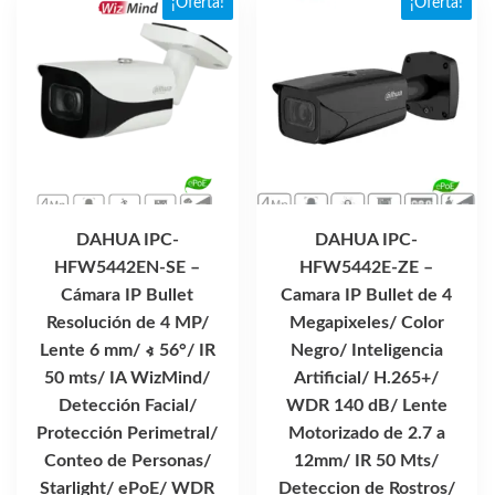
¡Oferta!
¡Oferta!
DAHUA IPC-
DAHUA IPC-
HFW5442EN-SE –
HFW5442E-ZE –
Cámara IP Bullet
Camara IP Bullet de 4
Resolución de 4 MP/
Megapixeles/ Color
Lente 6 mm/ ∢ 56°/ IR
Negro/ Inteligencia
50 mts/ IA WizMind/
Artificial/ H.265+/
Detección Facial/
WDR 140 dB/ Lente
Protección Perimetral/
Motorizado de 2.7 a
Conteo de Personas/
12mm/ IR 50 Mts/
Starlight/ ePoE/ WDR
Deteccion de Rostros/