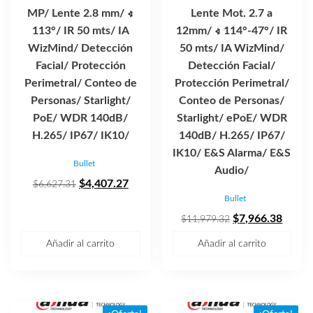
MP/ Lente 2.8 mm/ ∢
Lente Mot. 2.7 a
113°/ IR 50 mts/ IA
12mm/ ∢ 114°-47°/ IR
WizMind/ Detección
50 mts/ IA WizMind/
Facial/ Protección
Detección Facial/
Perimetral/ Conteo de
Protección Perimetral/
Personas/ Starlight/
Conteo de Personas/
PoE/ WDR 140dB/
Starlight/ ePoE/ WDR
H.265/ IP67/ IK10/
140dB/ H.265/ IP67/
IK10/ E&S Alarma/ E&S
Bullet
Audio/
El
El
$
4,407.27
$
6,627.31
Bullet
precio
precio
original
actual
El
El
$
7,966.38
$
11,979.32
era:
es:
precio
precio
Añadir al carrito
Añadir al carrito
$6,627.31.
$4,407.27.
original
actual
era:
es:
$11,979.32.
$7,96