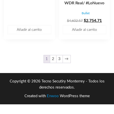
precio
precio
WDR Real/ #LoNuevo
original
actual
Bullet
era:
es:
$4,257.86.
$2,548.21.
El
El
$
2,754.71
$
4,602.57
precio
precio
Añadir al carrito
Añadir al carrito
original
actual
era:
es:
$4,602.57.
$2,754
1
2
3
→
2026
Copyright ©
Tecno Secutiry Monterrey - Todos los
derechos reservados.
Created with
Enwoo
WordPress theme