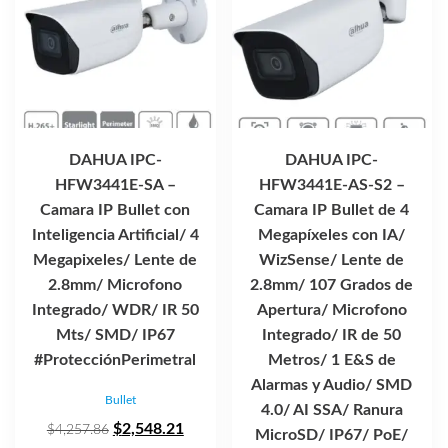
DAHUA IPC-
DAHUA IPC-
HFW3441E-SA –
HFW3441E-AS-S2 –
Camara IP Bullet con
Camara IP Bullet de 4
Inteligencia Artificial/ 4
Megapíxeles con IA/
Megapixeles/ Lente de
WizSense/ Lente de
2.8mm/ Microfono
2.8mm/ 107 Grados de
Integrado/ WDR/ IR 50
Apertura/ Microfono
Mts/ SMD/ IP67
Integrado/ IR de 50
#ProtecciónPerimetral
Metros/ 1 E&S de
Alarmas y Audio/ SMD
Bullet
4.0/ AI SSA/ Ranura
El
El
$
2,548.21
$
4,257.86
MicroSD/ IP67/ PoE/