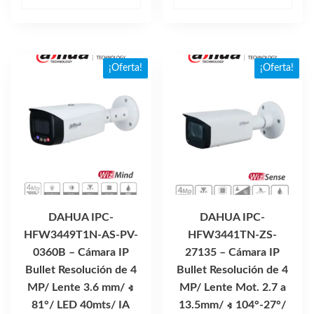
original
actual
era:
es:
era:
es:
$5,538.77.
$3,499
$7,464.60.
$5,176.33.
¡Oferta!
¡Oferta!
DAHUA IPC-
DAHUA IPC-
HFW3449T1N-AS-PV-
HFW3441TN-ZS-
0360B – Cámara IP
27135 – Cámara IP
Bullet Resolución de 4
Bullet Resolución de 4
MP/ Lente 3.6 mm/ ∢
MP/ Lente Mot. 2.7 a
81°/ LED 40mts/ IA
13.5mm/ ∢ 104°-27°/