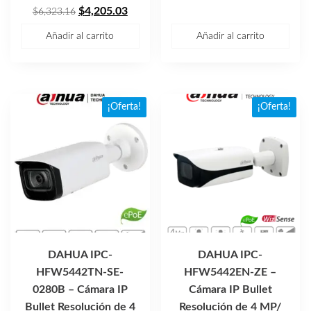
El
El
original
actual
$
4,205.03
$
6,323.16
precio
precio
era:
es:
Añadir al carrito
Añadir al carrito
original
actual
$12,836.82.
$8,53
era:
es:
$6,323.16.
$4,205.03.
¡Oferta!
¡Oferta!
DAHUA IPC-
DAHUA IPC-
HFW5442TN-SE-
HFW5442EN-ZE –
0280B – Cámara IP
Cámara IP Bullet
Bullet Resolución de 4
Resolución de 4 MP/