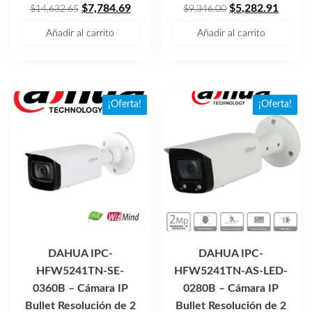
El
El
El
El
$
7,784.69
$
5,282.91
$
14,632.65
$
9,346.00
precio
precio
precio
precio
Añadir al carrito
Añadir al carrito
original
actual
original
actual
era:
es:
era:
es:
$14,632.65.
$7,784.69.
$9,346.00.
$5,282
¡Oferta!
¡Oferta!
DAHUA IPC-
DAHUA IPC-
HFW5241TN-SE-
HFW5241TN-AS-LED-
0360B – Cámara IP
0280B – Cámara IP
Bullet Resolución de 2
Bullet Resolución de 2