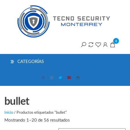
Saltar
T
al
contenido
S
M
0
CATEGORÍAS
bullet
Inicio
/ Productos etiquetados “bullet”
Ordenado
Mostrando 1–20 de 56 resultados
por