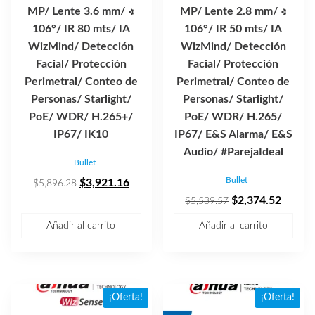
MP/ Lente 3.6 mm/ ∢
MP/ Lente 2.8 mm/ ∢
106°/ IR 80 mts/ IA
106°/ IR 50 mts/ IA
WizMind/ Detección
WizMind/ Detección
Facial/ Protección
Facial/ Protección
Perimetral/ Conteo de
Perimetral/ Conteo de
Personas/ Starlight/
Personas/ Starlight/
PoE/ WDR/ H.265+/
PoE/ WDR/ H.265/
IP67/ IK10
IP67/ E&S Alarma/ E&S
Audio/ #ParejaIdeal
Bullet
Bullet
El
El
$
3,921.16
$
5,896.28
precio
precio
El
El
$
2,374.52
$
5,539.57
original
actual
precio
precio
Añadir al carrito
Añadir al carrito
era:
es:
original
actual
$5,896.28.
$3,921.16.
era:
es:
$5,539.57.
$2,374
¡Oferta!
¡Oferta!