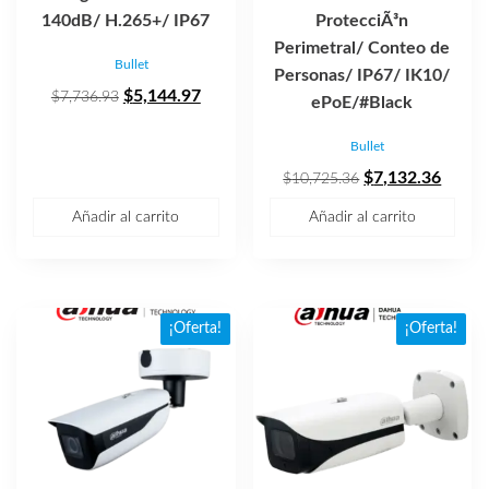
140dB/ H.265+/ IP67
ProtecciÃ³n
Perimetral/ Conteo de
Bullet
Personas/ IP67/ IK10/
El
El
$
5,144.97
$
7,736.93
ePoE/#Black
precio
precio
Bullet
original
actual
era:
es:
El
El
$
7,132.36
$
10,725.36
$7,736.93.
$5,144.97.
precio
precio
Añadir al carrito
Añadir al carrito
original
actual
era:
es:
$10,725.36.
$7,13
¡Oferta!
¡Oferta!