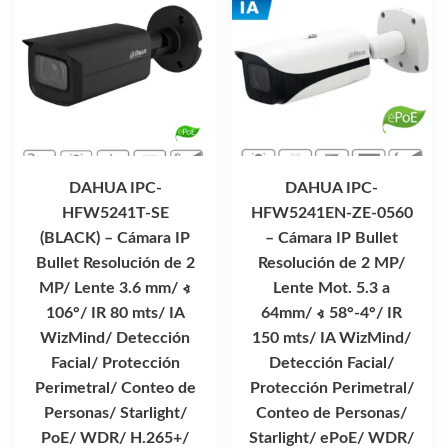
DAHUA IPC-
DAHUA IPC-
HFW5241T-SE
HFW5241EN-ZE-0560
(BLACK) – Cámara IP
– Cámara IP Bullet
Bullet Resolución de 2
Resolución de 2 MP/
MP/ Lente 3.6 mm/ ∢
Lente Mot. 5.3 a
106°/ IR 80 mts/ IA
64mm/ ∢ 58°-4°/ IR
WizMind/ Detección
150 mts/ IA WizMind/
Facial/ Protección
Detección Facial/
Perimetral/ Conteo de
Protección Perimetral/
Personas/ Starlight/
Conteo de Personas/
PoE/ WDR/ H.265+/
Starlight/ ePoE/ WDR/