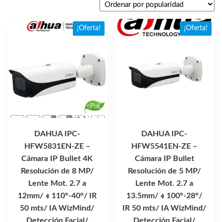
popularidad
¡Oferta!
¡Oferta!
DAHUA IPC-
DAHUA IPC-
HFW5831EN-ZE –
HFW5541EN-ZE –
Cámara IP Bullet 4K
Cámara IP Bullet
Resolución de 8 MP/
Resolución de 5 MP/
Lente Mot. 2.7 a
Lente Mot. 2.7 a
12mm/ ∢ 110°-40°/ IR
13.5mm/ ∢ 100°-28°/
50 mts/ IA WizMind/
IR 50 mts/ IA WizMind/
Detección Facial/
Detección Facial/