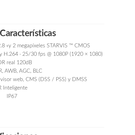
 Características
 2.8 «y 2 megapíxeles STARVIS ™ CMOS
65 y H.264 · 25/30 fps @ 1080P (1920 × 1080)
R real 120dB
, AWB, AGC, BLC
: visor web, CMS (DSS / PSS) y DMSS
R Inteligente
IP67