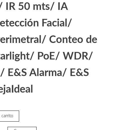
 IR 50 mts/ IA
tección Facial/
erimetral/ Conteo de
tarlight/ PoE/ WDR/
/ E&S Alarma/ E&S
jaIdeal
 carrito