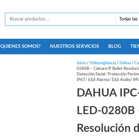
Tecno
Security
Monterrey
¿QUIENES SOMOS?
NUESTROS SERVICIOS
BLOG
TIE
Inicio
/
Videovigilancia
/
Dahua
/
Ca
0280B – Cámara IP Bullet Resoluc
Detección Facial/ Protección Peri
IP67/ E&S Alarma/ E&S Audio/ #Pa
DAHUA IPC
LED-0280B –
Resolución 