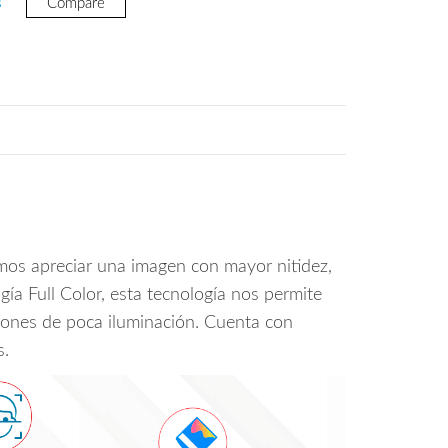
s
Compare
52.
mos apreciar una imagen con mayor nitidez,
ía Full Color, esta tecnología nos permite
ciones de poca iluminación. Cuenta con
s.