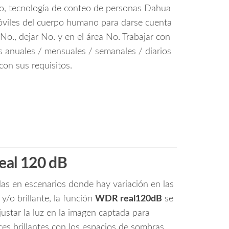
o, tecnología de conteo de personas Dahua
óviles del cuerpo humano para darse cuenta
 No., dejar No. y en el área No. Trabajar con
s anuales / mensuales / semanales / diarios
con sus requisitos.
al 120 dB
as en escenarios donde hay variación en las
y/o brillante, la función
WDR real120dB
se
ustar la luz en la imagen captada para
es brillantes con los espacios de sombras,