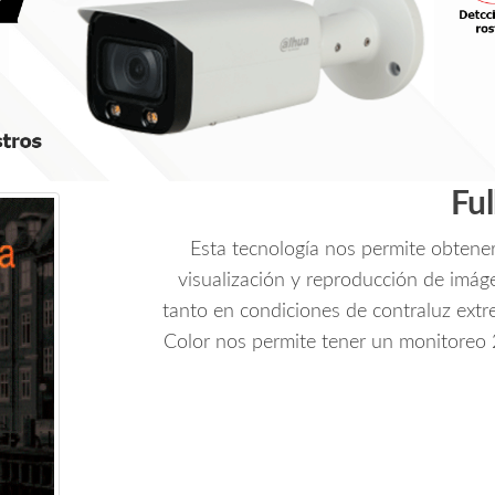
IA
WizMind/
Detección
Facial/
Protección
Perimetral/
Conteo
Ful
de
Personas/
Esta tecnología nos permite obtener
Starlight/
visualización y reproducción de imág
PoE/
tanto en condiciones de contraluz extr
WDR/
Color nos permite tener un monitoreo 
H.265/
IP67/
E&S
Alarma/
E&S
Audio/