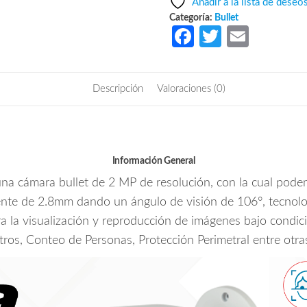
Añadir a la lista de deseo
$5,539.57.
$2,374.
AS-
Categoría:
Bullet
LED-
Fa
T
E
0280B
ce
w
m
-
b
itt
ail
Cámara
Descripción
Valoraciones (0)
IP
o
er
Bullet
o
Resolución
k
de
2
Información General
MP/
na cámara bullet de 2 MP de resolución, con la cual pode
Lente
 lente de 2.8mm dando un ángulo de visión de 106°, tecnolog
2.8
ra la visualización y reproducción de imágenes bajo condi
mm/
ros, Conteo de Personas, Protección Perimetral entre otra
∢
106°/
IR
50
mts/