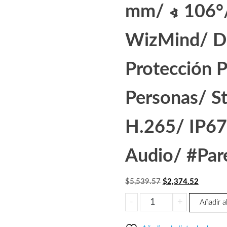
mm/ ∢ 106°/
WizMind/ De
Protección P
Personas/ S
H.265/ IP67
Audio/ #Pare
El
El
$
5,539.57
$
2,374.52
precio
precio
DAHUA
-
+
Añadir al
original
actual
IPC-
era:
es:
HFW5241TN-