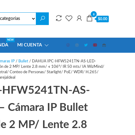
0
$0.00
NEW
NDA
MI CUENTA
maras IP
/
Bullet
/ DAHUA IPC-HFW5241TN-AS-LED-
ión de 2 MP/ Lente 2.8 mm/ ∢ 106°/ IR 50 mts/ IA WizMind/
metral/ Conteo de Personas/ Starlight/ PoE/ WDR/ H.265/
rejaIdeal
-HFW5241TN-AS-
 Cámara IP Bullet
de 2 MP/ Lente 2.8