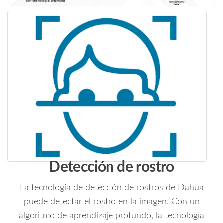
Protección
Perimetral/
Conteo
de
Personas/
Starlight/
ePoE/
WDR
140dB/
H.265+/
IP67
cantidad
Detección de rostro
La tecnología de detección de rostros de Dahua
puede detectar el rostro en la imagen. Con un
algoritmo de aprendizaje profundo, la tecnología