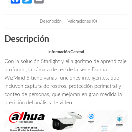
Cámara
ce
w
m
IP
b
itt
ail
Bullet
Descripción
Valoraciones (0)
Resolución
o
er
de
o
Descripción
4
k
MP/
Lente
Información General
6
Con la solución Starlight y el algoritmo de aprendizaje
mm/
profundo, la cámara de red de la serie Dahua
∢
WizMind 5 tiene varias funciones inteligentes, que
56°/
incluyen captura de rostros, protección perimetral y
IR
50
conteo de personas, que mejoran en gran medida la
mts/
precisión del análisis de video.
IA
WizMind/
Detección
Facial/