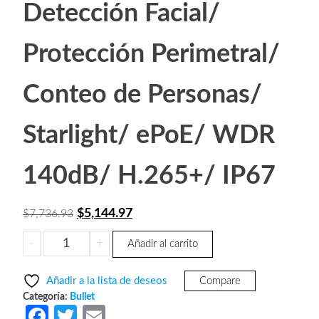
Detección Facial/
Protección Perimetral/
Conteo de Personas/
Starlight/ ePoE/ WDR
140dB/ H.265+/ IP67
El
El
$
5,144.97
$
7,736.93
precio
precio
DAHUA
-
+
Añadir al carrito
original
actual
IPC-
era:
es:
HFW5442EN-
Añadir a la lista de deseos
Compare
SE
$7,736.93.
$5,144.97.
Categoría:
Bullet
-
Fa
T
E