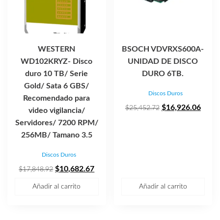
WESTERN
BSOCH VDVRXS600A-
WD102KRYZ- Disco
UNIDAD DE DISCO
duro 10 TB/ Serie
DURO 6TB.
Gold/ Sata 6 GBS/
Discos Duros
Recomendado para
El
El
$
16,926.06
$
25,452.72
video vigilancia/
precio
preci
Servidores/ 7200 RPM/
original
actua
256MB/ Tamano 3.5
era:
es:
Discos Duros
$25,452.72.
$16,9
El
El
$
10,682.67
$
17,848.92
precio
precio
Añadir al carrito
Añadir al carrito
original
actual
era:
es:
$17,848.92.
$10,682.67.