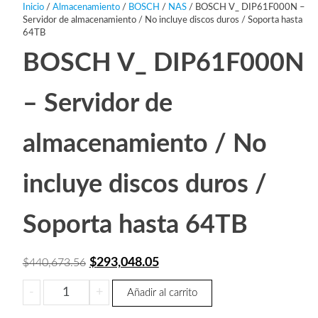
Inicio
/
Almacenamiento
/
BOSCH
/
NAS
/ BOSCH V_ DIP61F000N –
Servidor de almacenamiento / No incluye discos duros / Soporta hasta
64TB
BOSCH V_ DIP61F000N
– Servidor de
almacenamiento / No
incluye discos duros /
Soporta hasta 64TB
El
El
$
293,048.05
$
440,673.56
precio
precio
BOSCH
-
+
Añadir al carrito
original
actual
V_