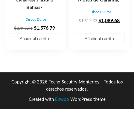
Bahías/
Discos Duros
Discos Duros
El
El
$
1,089.68
$
1,617.33
El
El
precio
precio
$
1,576.79
$
2,495.91
precio
precio
original
actual
Añadir al carrito
Añadir al carrito
original
actual
era:
es:
era:
es:
$1,617.33.
$1,089
$2,495.91.
$1,576.79.
2026
Copyright ©
Tecno Secutiry Monterrey - Todos los
derechos reservados.
Created with
Enwoo
WordPress theme