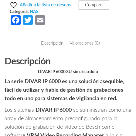
era:
es:
DIP61F000N
Añadir a la lista de deseos
Compare
-
$440,673.56.
$293,048.05.
Categoría:
NAS
Servidor
Fa
T
E
de
ce
w
m
almacenamiento
b
itt
ail
/
Descripción
Valoraciones (0)
No
o
er
incluye
o
Descripción
discos
k
duros
DIVAR IP 6000 3U, sin disco duro
/
La serie DIVAR IP 6000 es una solución asequible,
Soporta
hasta
fácil de utilizar y fiable de gestión de grabaciones
64TB
todo en uno para sistemas de vigilancia en red.
cantidad
Los sistemas
DIVAR IP 6000
se suministran como una
array de almacenamiento preconfigurado para la
solución de grabación de vídeo de Bosch con el
software
VRM Video Recording Manager
aún sin