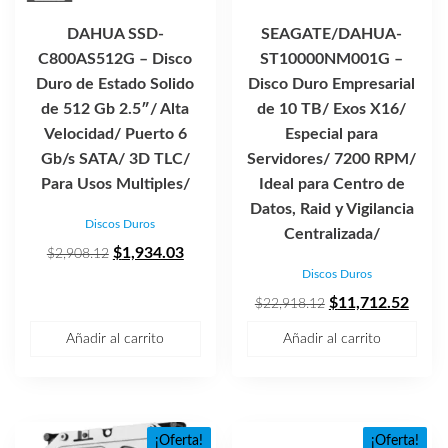
DAHUA SSD-
SEAGATE/DAHUA-
C800AS512G – Disco
ST10000NM001G –
Duro de Estado Solido
Disco Duro Empresarial
de 512 Gb 2.5″/ Alta
de 10 TB/ Exos X16/
Velocidad/ Puerto 6
Especial para
Gb/s SATA/ 3D TLC/
Servidores/ 7200 RPM/
Para Usos Multiples/
Ideal para Centro de
Datos, Raid y Vigilancia
Discos Duros
Centralizada/
El
El
$
1,934.03
$
2,908.12
Discos Duros
precio
precio
original
actual
El
El
$
11,712.52
$
22,918.12
era:
es:
precio
preci
Añadir al carrito
Añadir al carrito
$2,908.12.
$1,934.03.
original
actua
era:
es:
$22,918.12.
$11,7
¡Oferta!
¡Oferta!