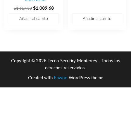
precio
preci
El
El
original
actua
$
1,089.68
$
1,617.33
precio
precio
era:
es:
Añadir al carrito
Añadir al carrito
original
actual
$28,124.72.
$18,7
era:
es:
$1,617.33.
$1,089.68.
2026
Copyright ©
Tecno Secutiry Monterrey - Todos los
derechos reservados.
Created with
Enwoo
WordPress theme