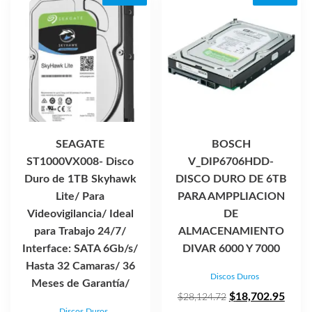
SEAGATE
BOSCH
ST1000VX008- Disco
V_DIP6706HDD-
Duro de 1TB Skyhawk
DISCO DURO DE 6TB
Lite/ Para
PARA AMPPLIACION
Videovigilancia/ Ideal
DE
para Trabajo 24/7/
ALMACENAMIENTO
Interface: SATA 6Gb/s/
DIVAR 6000 Y 7000
Hasta 32 Camaras/ 36
Discos Duros
Meses de Garantía/
El
El
$
18,702.95
$
28,124.72
Discos Duros