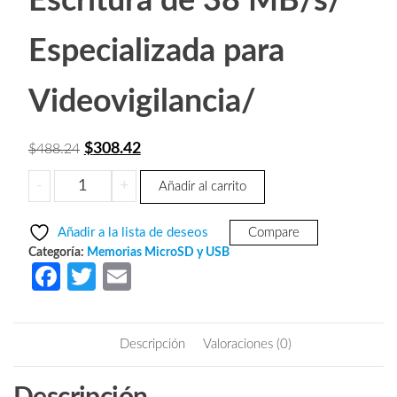
Escritura de 38 MB/s/
Especializada para
Videovigilancia/
El
El
$
308.42
$
488.24
precio
precio
DAHUA
-
+
Añadir al carrito
original
actual
TF-
era:
es:
P100/64
Añadir a la lista de deseos
Compare
GB
$488.24.
$308.42.
Categoría:
Memorias MicroSD y USB
-
Fa
T
E
Dahua
ce
w
m
Memoria
b
itt
ail
Micro
Descripción
Valoraciones (0)
SD
o
er
de
o
64