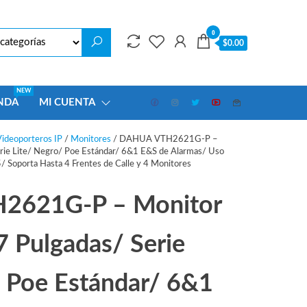
0
$0.00
NEW
NDA
MI CUENTA
ideoporteros IP
/
Monitores
/ DAHUA VTH2621G-P –
erie Lite/ Negro/ Poe Estándar/ 6&1 E&S de Alarmas/ Uso
/ Soporta Hasta 4 Frentes de Calle y 4 Monitores
2621G-P – Monitor
7 Pulgadas/ Serie
/ Poe Estándar/ 6&1