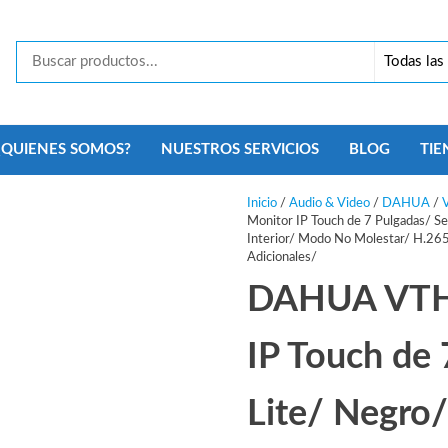
Tecno
Security
Monterrey
¿QUIENES SOMOS?
NUESTROS SERVICIOS
BLOG
TIE
Inicio
/
Audio & Video
/
DAHUA
/
V
Monitor IP Touch de 7 Pulgadas/ S
Interior/ Modo No Molestar/ H.265
Adicionales/
DAHUA VTH
IP Touch de 
Lite/ Negro