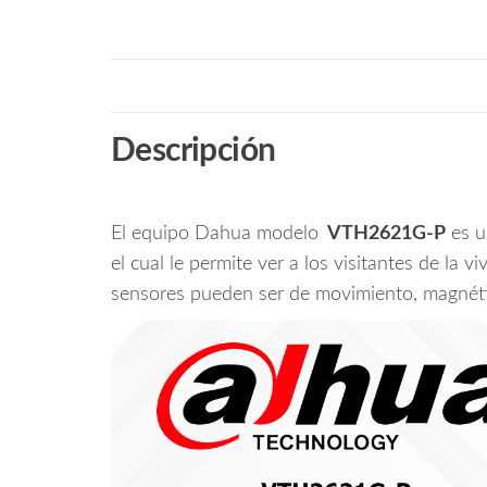
Descripción
El equipo Dahua modelo
VTH2621G-P
es u
el cual le permite ver a los visitantes de la
sensores pueden ser de movimiento, magnétic