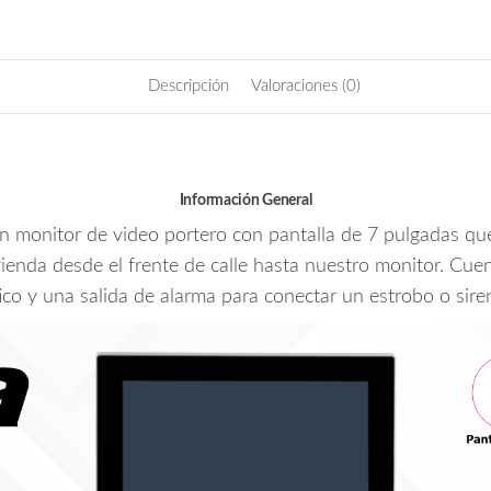
b
itt
ail
7
o
er
Pulgadas/
o
Serie
Descripción
Valoraciones (0)
k
Lite/
Negro/
Poe
Estándar/
Información General
6&1
n monitor de video portero con pantalla de 7 pulgadas que
E&S
de
 vivienda desde el frente de calle hasta nuestro monitor. C
Alarmas/
o y una salida de alarma para conectar un estrobo o sire
Uso
Interior/
Modo
No
Molestar/
H.265/
Soporta