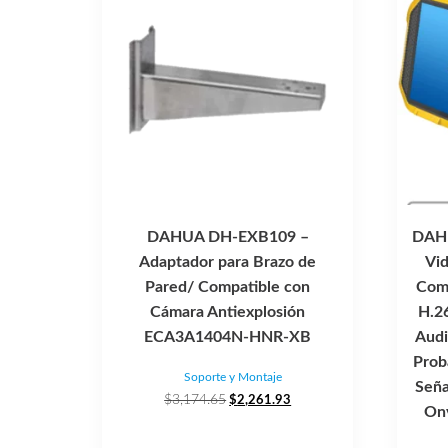
DAHUA DH-EXB109 –
DAHU
Adaptador para Brazo de
Vi
Pared/ Compatible con
Comp
Cámara Antiexplosión
H.2
ECA3A1404N-HNR-XB
Audi
Prob
Soporte y Montaje
Seña
El
El
$
3,174.65
$
2,261.93
Onv
precio
precio
original
actual