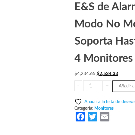
E&S de Alarm
Modo No Mo
Soporta Hast
4 Monitores 
El
El
$
4,234.65
$
2,534.33
precio
precio
DAHUA
-
+
Añadir al
original
actual
VTH2621G-
era:
es:
P
Añadir a la lista de deseo
$4,234.65.
$2,534.
-
Categoría:
Monitores
Monitor
Fa
T
E
IP
ce
w
m
Touch
de