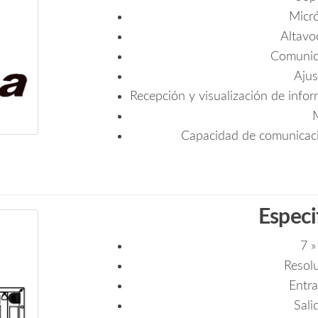
Micró
Altavo
Comunica
Ajus
Recepción y visualización de infor
Capacidad de comunicaci
Especi
7 »
Resol
Entra
Sali