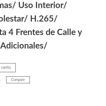
as/ Uso Interior/
lestar/ H.265/
a 4 Frentes de Calle y
Adicionales/
 carrito
s
Compare
33.