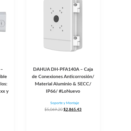
 –
DAHUA DH-PFA140A – Caja
ible
de Conexiones Anticorrosión/
los:
Material Aluminio & SECC/
xx y
IP66/ #LoNuevo
Soporte y Montaje
El
El
$
5,069.20
$
2,865.43
io
precio
precio
al
original
actual
era:
es: