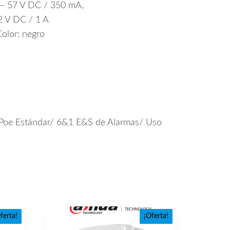
 – 57 V DC / 350 mA,
2 V DC / 1 A
Color: negro
 Poe Estándar/ 6&1 E&S de Alarmas/ Uso
ferta!
¡Oferta!