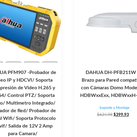
A PFM907 -Probador de
DAHUA DH-PFB211W
deo IP y HDCVI/ Soporta
Brazo para Pared compat
resión de Video H.265 y
con Cámaras Domo Mode
64/ Control PTZ/ Soporta
HDBWxxExx, HDBWxxH-
o/ Multimetro Integrado/
Soporte y Montaje
ador de Red/ Probador de
El
El
$
634.98
$
399.93
l Wifi/ Soporta Protocolo
precio
prec
if/ Salida de 12V 2 Amp
original
actu
era:
es:
para Camara/