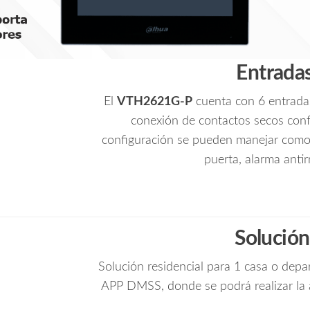
Hasta
4
Frentes
de
Entradas
Calle
y
El
VTH2621G-P
cuenta con 6 entradas
4
conexión de contactos secos con
Monitores
Adicionales/
configuración se pueden manejar como 
cantidad
puerta, alarma antir
Solución
Solución residencial para 1 casa o depa
APP DMSS, donde se podrá realizar la a