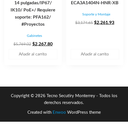
14 pulgadas/IP67/
ECA3A1404N-HNR-XB
IK10/ PoE+/ Requiere
Soporte y Montaje
soporte: PFA162/
El
El
$
2,261.93
$
3,174.65
#Proyectos
precio
precio
Gabinetes
original
actual
El
El
era:
es:
$
2,267.80
$
5,769.02
precio
precio
$3,174.65.
$2,261
Añadir al carrito
Añadir al carrito
original
actual
era:
es:
$5,769.02.
$2,267.80.
2026
Copyright ©
Tecno Secutiry Monterrey - Todos los
derechos reservados.
Created with
Enwoo
WordPress theme