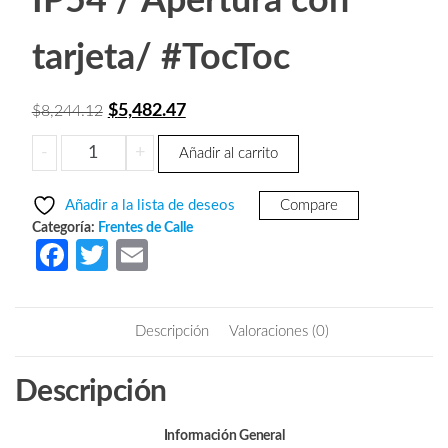
IP54 / Apertura con
tarjeta/ #TocToc
El
El
$
5,482.47
$
8,244.12
precio
precio
DAHUA
-
+
Añadir al carrito
original
actual
VTO1210CX
era:
es:
-
Añadir a la lista de deseos
Compare
Frente
$8,244.12.
$5,482.47.
Categoría:
Frentes de Calle
de
Fa
T
E
calle
ce
w
m
IP
b
itt
ail
para
Descripción
Valoraciones (0)
apartamentos
o
er
/
o
Descripción
Camara
k
1.3
MP
Información General