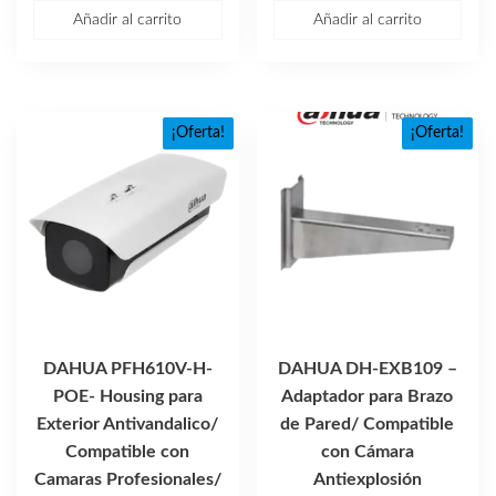
precio
precio
Añadir al carrito
Añadir al carrito
original
actual
era:
es:
$213.44.
$141.94.
¡Oferta!
¡Oferta!
DAHUA PFH610V-H-
DAHUA DH-EXB109 –
POE- Housing para
Adaptador para Brazo
Exterior Antivandalico/
de Pared/ Compatible
Compatible con
con Cámara
Camaras Profesionales/
Antiexplosión