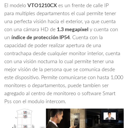
/
El modelo
VTO1210CX
es un frente de calle IP
Hasta
para multiples departamentos el cual permite tener
1
una perfecta visión hacia el exterior, ya que cuenta
000
con una cámara HD de
1.3 megapíxel
y cuenta con
monitores
/
un
índice de protección IP54
. Cuenta con la
IK07
capacidad de poder realizar apertura de una
/
contrachapa desde cualquier monitor interior, cuenta
Deteccion
con una visión nocturna lo cual permite tener una
de
mejor visión de la persona que se comunica desde
presencia
este dispositivo. Permite comunicarse con hasta 1,000
/
IP54
monitores o departamentos, puede tambien ser
/
agregado al centro de monitoreo o software Smart
Apertura
Pss con el modulo intercom.
con
tarjeta/
#TocToc
cantidad