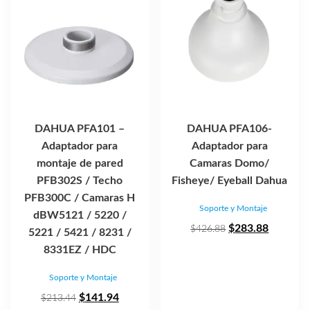
DAHUA PFA101 –
DAHUA PFA106-
Adaptador para
Adaptador para
montaje de pared
Camaras Domo/
PFB302S / Techo
Fisheye/ Eyeball Dahua
PFB300C / Camaras H
Soporte y Montaje
dBW5121 / 5220 /
El
El
$
283.88
$
426.88
5221 / 5421 / 8231 /
precio
precio
8331EZ / HDC
original
actual
Soporte y Montaje
era:
es:
El
El
$426.88.
$283.88
$
141.94
$
213.44